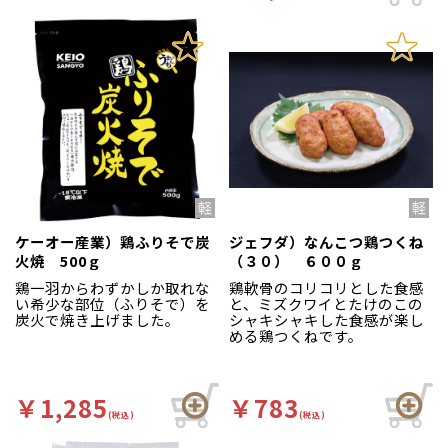
ケーオー産業）鶏ふりそで炭
ジェフダ）なんこつ鶏つくね
火焼 500ｇ
（３０） ６００ｇ
鶏一羽からわずかしか取れな
鶏軟骨のコリコリとした食感
い希少な部位（ふりそで）を
と、ミズクワイとたけのこの
炭火で焼き上げました。
シャキシャキした食感が楽し
める鶏つくねです。
￥1,285
￥783
(税込)
(税込)