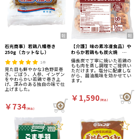
石光商事）若鶏八幡巻き
【介護】味の素冷凍食品）や
250g（カットなし）
わらか若鶏もも炭火焼
540g（10個入）
備長炭で丁寧に焼いた若鶏の
1件
もも肉を蒸し調理でご提供い
見た目も鮮やかな3色野菜巻
ただけます。塩分に配慮しな
き。ごぼう、人参、インゲン
がら、醤油風味を効かせてい
をやわらかい若鶏で巻き上
ます。
げ、深みのある独自の味で仕
上げました。
￥1,590
(税込)
￥734
(税込)