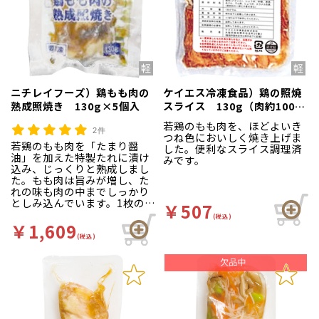
ニチレイフーズ）鶏もも肉の
ケイエス冷凍食品）鶏の照焼
熟成照焼き 130g×5個入
スライス 130g（肉約100g
＋タレ約30g）
若鶏のもも肉を、ほどよいき
2件
つね色においしく焼き上げま
若鶏のもも肉を「たまり醤
した。便利なスライス調理済
油」を加えた特製たれに漬け
みです。
込み、じっくりと熟成しまし
た。もも肉は旨みが増し、た
れの味も肉の中までしっかり
としみ込んでいます。1枚の真
￥507
空包装にしている為、必要な
(税込)
分だけをロスなく使用できま
￥1,609
す。ボイル、オーブン、フラ
(税込)
イのように、様々な調理方法
が可能です。