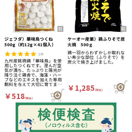
ジェフダ）華味鳥つくね
ケーオー産業）鶏ふりそで炭
500g（約12g×41個入）
火焼 500ｇ
鶏一羽からわずかしか取れな
1件
い希少な部位（ふりそで）を
九州産銘柄鶏「華味鳥」を使
炭火で焼き上げました。
用したつくねです。澄んだ空
気が満ち、たっぷりと陽光が
降り注ぐ鶏舎で、海藻・ハー
ブなどのエキスを加えた専用
飼料を与えて大切に育てまし
￥1,285
た。
(税込)
￥518
(税込)