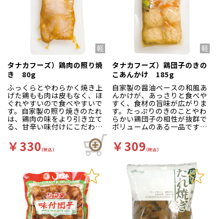
タナカフーズ）鶏肉の照り焼
タナカフーズ）鶏団子のきの
き 80g
こあんかけ 185g
ふっくらとやわらかく焼き上
自家製の醤油ベースの和風あ
げた鶏もも肉は皮もなく、ほ
んかけが、あっさりと食べや
ぐれやすいので食べやすいで
すく、食材の旨味が広がりま
す。自家製の照り焼きのたれ
す。たっぷりのきのことやわ
は、鶏肉の味をより引き立て
らかい鶏団子の相性が抜群で
る、甘辛い味付けにこだわり
ボリュームのある一品です。
ました。
野菜がたくさん入っているの
で、満足感があります。
￥330
￥309
※在庫限りで販売終了です。
(税込)
(税込)
メーカーにて終了のため、代
※在庫限りで販売終了です。
替商品のご案内はございませ
メーカーにて終了のため、代
ん。
替商品のご案内はございませ
ん。