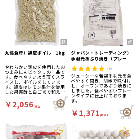
丸協食産）鶏皮ボイル 1kg
ジャパン・トレーディング）
手羽元あぶり焼き（プレー
ン） 約40g×20個入
やわらかい鶏皮を使用したお
1件
つまみにもピッタリの一品で
ジューシーな若鶏手羽元を食
す。食べやすいよう薄くスラ
べやすく開き、胡椒で味付け
イスし、ボイルをしていま
し、オーブンであぶり焼きに
す。鶏皮はレモン果汁を使用
しました。食べやすいプレー
した果実酢と白ごまで和えて
ンタイプに仕上げておりま
います。
す。
￥2,056
(税込)
￥1,371
(税込)