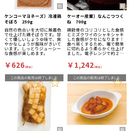
ケンコーマヨネーズ）冷凍鶏
ケーオー産業）なんこつつく
そぼろ 250g
ね 700g
自然の色合いを大切に無着色
鶏軟骨のコリコリとした食感
で仕上げた鶏そぼろです。甘
とミズクワイのシャキシャキ
くて優しいしょうゆ味で、爽
した食感がクセになります！
やかなしょうが風味がきいて
食べ易くするため、箸で簡単
います。しっとりジューシー
に切れるよう柔らかく仕上げ
な食感が楽しめます。
ました。電子レンジで約２分
で提供できます。クイックメ
ニューに最適な商品です。東
￥626
￥1,242
京の有名店の商品をベンチマ
(税込)
(税込)
ークしました。ヤゲン軟骨と
ミズクワイの食感が絶妙で
す。そのままでも美味しいで
すが焼鳥のタレなども相性抜
群です。