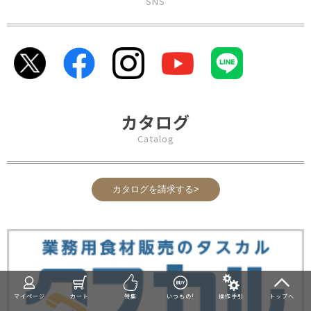
SNS
カタログ
Catalog
カタログを請求する>
マイページ
カート
特集
いつもの!
操作手引
トップへ