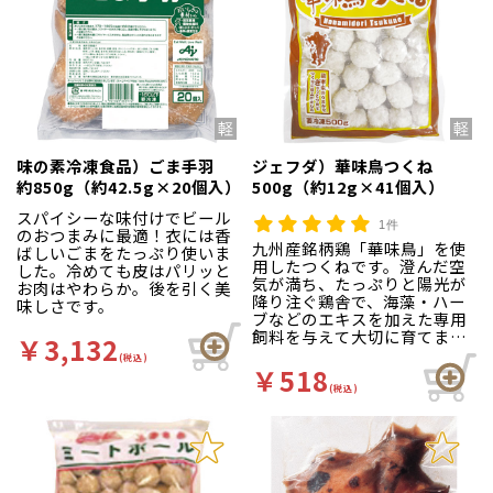
味の素冷凍食品）ごま手羽
ジェフダ）華味鳥つくね
約850g（約42.5g×20個入）
500g（約12g×41個入）
スパイシーな味付けでビール
1件
のおつまみに最適！衣には香
九州産銘柄鶏「華味鳥」を使
ばしいごまをたっぷり使いま
用したつくねです。澄んだ空
した。冷めても皮はパリッと
気が満ち、たっぷりと陽光が
お肉はやわらか。後を引く美
降り注ぐ鶏舎で、海藻・ハー
味しさです。
ブなどのエキスを加えた専用
飼料を与えて大切に育てまし
￥3,132
た。
(税込)
￥518
(税込)