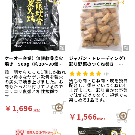
ケーオー産業）無限軟骨炭火
ジャパン・トレーディング）
焼き 500g（約20～30個
彩り野菜のつくね巻き
入）
35g×30個入
鶏一羽からたった1個しか取れ
1件
ない希少なヤゲン軟骨を強火
鶏もも肉・むね肉・皮を独自
の炭火で焼き上げました。お
配合し、柔らかいつくねに仕
肉もたっぷり付けているので
上げました。彩り豊かな野菜
コリコリ食感と相性抜群で
で味覚だけでなく、視覚でも
す。
楽しめる1品です。
￥1,696
(税込)
￥1,566
(税込)