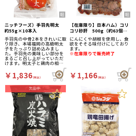
ニッチフーズ）手羽先明太
【在庫限り】日本ハム）コリ
約55g×10本入
コリ砂肝 500g（約63個
入）
手羽先の中骨2本をきれいに取
にんにくや胡椒を使用し、食
り除き、本場福岡の高級明太
欲をそそる味付けにしており
子をたっぷり詰め込みまし
ます。
た。手羽先の美味しい部分を
※在庫限りで販売終了
まるごと召し上がっていただ
けます。明太子と鶏肉の相性
がよく明太子の辛さを抑え、
旨みを引き出す為に独自の調
￥1,836
￥1,166
合で製造。お子様から年配者
(税込)
(税込)
の方まで幅広く好まれていま
す。