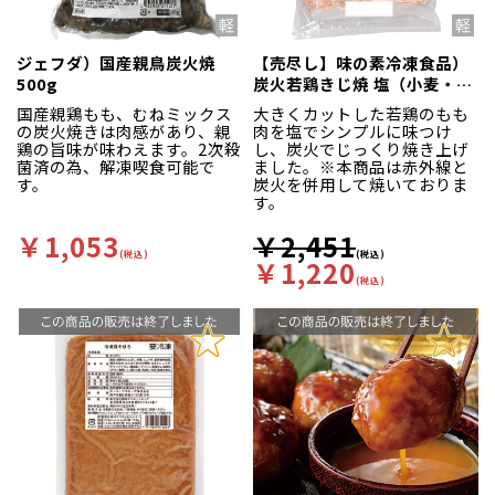
ジェフダ）国産親鳥炭火焼
【売尽し】味の素冷凍食品）
500g
炭火若鶏きじ焼 塩（小麦・
卵・乳原料不使用）
国産親鶏もも、むねミックス
大きくカットした若鶏のもも
720g（約120g×6個入）
の炭火焼きは肉感があり、親
肉を塩でシンプルに味つけ
鶏の旨味が味わえます。2次殺
し、炭火でじっくり焼き上げ
菌済の為、解凍喫食可能で
ました。※本商品は赤外線と
す。
炭火を併用して焼いておりま
す。
￥1,053
￥2,451
(税込)
(税込)
￥1,220
(税込)