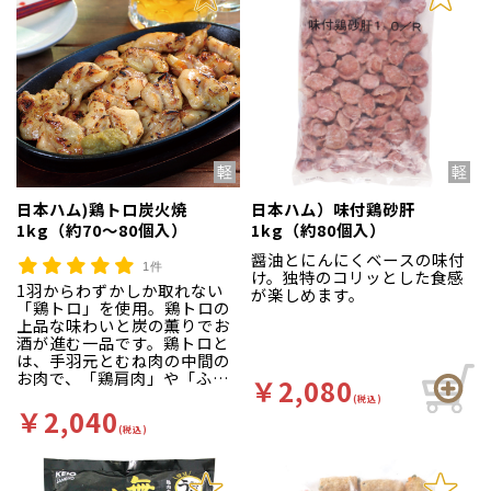
日本ハム)鶏トロ炭火焼
日本ハム）味付鶏砂肝
1kg（約70～80個入）
1kg（約80個入）
醤油とにんにくベースの味付
1件
け。独特のコリッとした食感
1羽からわずかしか取れない
が楽しめます。
「鶏トロ」を使用。鶏トロの
上品な味わいと炭の薫りでお
酒が進む一品です。鶏トロと
は、手羽元とむね肉の中間の
お肉で、「鶏肩肉」や「ふり
￥2,080
そで」とも呼ばれます。手羽
(税込)
やもも肉より脂は少なくあっ
￥2,040
さりしていますが、むね肉よ
(税込)
りはジューシーで、肉汁たっ
ぷりの上品な味わいが特徴で
す。