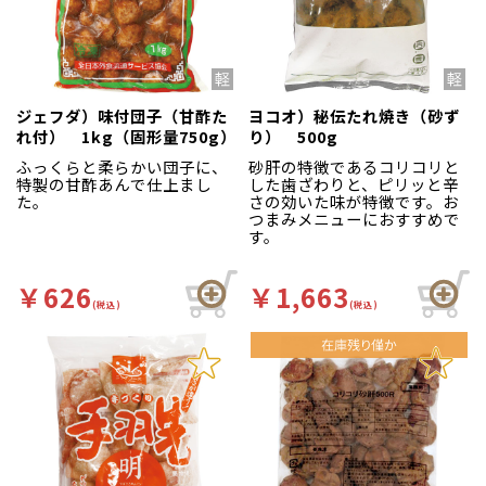
ジェフダ）味付団子（甘酢た
ヨコオ）秘伝たれ焼き（砂ず
れ付） 1kg（固形量750g）
り） 500g
ふっくらと柔らかい団子に、
砂肝の特徴であるコリコリと
特製の甘酢あんで仕上まし
した歯ざわりと、ピリッと辛
た。
さの効いた味が特徴です。お
つまみメニューにおすすめで
す。
￥626
￥1,663
(税込)
(税込)