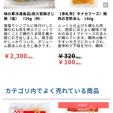
味の素冷凍食品)炭火若鶏きじ
【赤札市】タナカフーズ）鶏
焼（塩） 720g（約
肉の甘酢あん 160g
120g×6個入）
藻塩でシンプルに味付けした
ふっくら仕上げた鶏もも肉
鶏のもも肉を炭火でじっくり
と、野菜にほどよい酸味で甘
焼くことで鶏のうま味を最大
みのあるトマトベースのあん
限に引き出しました。焼き目
が絡んでいます。鶏肉は食べ
がしっかりついた、ボリュー
やすい大きさにカットされ、
ム感あふれるきじ焼きです。
香辛料で下味を付け、鶏肉の
旨味をぎゅっと引き出してい
ます。
￥2,300
￥320
(税込)
(税込)
￥100
(税込)
カテゴリ内でよく売れている商品