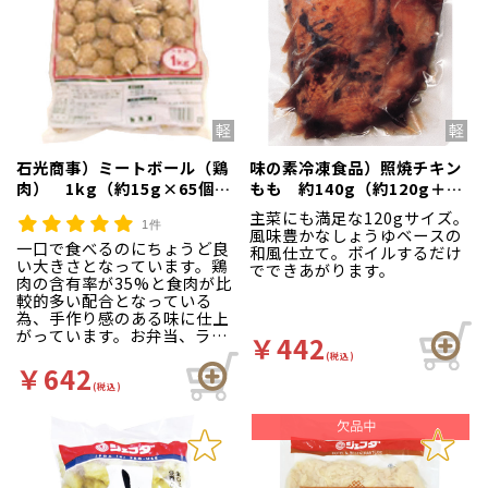
石光商事）ミートボール（鶏
味の素冷凍食品）照焼チキン
肉） 1kg（約15g×65個
もも 約140g（約120g＋タ
入）
レ約20g）
主菜にも満足な120gサイズ。
1件
風味豊かなしょうゆベースの
一口で食べるのにちょうど良
和風仕立て。ボイルするだけ
い大きさとなっています。鶏
でできあがります。
肉の含有率が35%と食肉が比
較的多い配合となっている
為、手作り感のある味に仕上
がっています。お弁当、ラン
￥442
チ、バイキングと汎用性のあ
(税込)
る、利便性の高い商品です。
￥642
(税込)