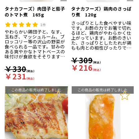
タナカフーズ）肉団子と茄子
タナカフーズ）鶏肉のさっぱ
のトマト煮 165g
り煮 120g
さっぱりとした食べやすい味
1件
です。お酢の力でお箸で切れ
やわらかい鶏団子と、なす、
るほど、鶏肉がやわらかく仕
玉ねぎ、マッシュルーム、ブ
上がっています。お酢のきい
ロッコリー等の沢山の野菜が
た、さっぱりとしたたれが鶏
食べられる一品です。甘みの
もも肉との相性ぴったりで
ある爽やかなトマトベースの
す。
味付けが食欲をそそります。
￥309
※在庫限りで販売終了です。
(税込)
￥216
※在庫限りで販売終了です。
￥330
メーカーにて終了のため、代
メーカーにて終了のため、代
(税込)
(税込)
替商品のご案内はございませ
￥231
替商品のご案内はございませ
ん。
(税込)
ん。