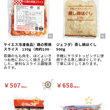
ケイエス冷凍食品）鶏の照焼
ジェフダ）蒸し鶏ほぐし
スライス 130g（肉約100g
500g
＋タレ約30g）
若鶏のもも肉を、ほどよいき
手軽にサラダトッピングに使
つね色においしく焼き上げま
用できる蒸し鶏ほぐしです。
した。便利なスライス調理済
丁寧にほぐしてあります。
みです。
￥507
￥658
(税込)
(税込)