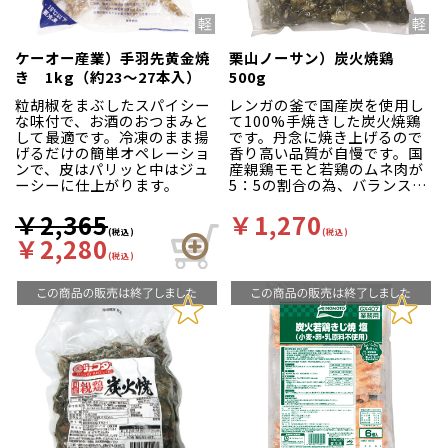
ケーオー産業）手羽先黄金焼
栗山ノーサン）炭火焼鶏
き 1kg（約23～27本入）
500g
粒胡椒をまぶしたスパイシー
レンガの釜で国産炭を使用し
な味付で、お酒のおつまみと
て100%手焼きした炭火焼鶏
して最適です。冷凍のまま揚
です。丹念に焼き上げるので
げるだけの簡単オペレーショ
香り高い品質が自慢です。国
ンで、皮はパリッと中はジュ
産親鶏モモと若鶏のムネ肉が
ーシーに仕上がります。
5：5の割合の為、バランス良
くお召し上がりいただけま
す。丹念に焼き上げるので香
￥2,365
￥1,270
り高い品質が自慢です。
(税込)
(税込)
￥2,280
(税込)