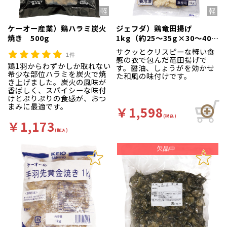
ケーオー産業）鶏ハラミ炭火
ジェフダ）鶏竜田揚げ
焼き 500g
1kg（約25～35g×30～40個
入）
サクッとクリスピーな軽い食
1件
感の衣で包んだ竜田揚げで
鶏1羽からわずかしか取れない
す。醤油、しょうがを効かせ
希少な部位ハラミを炭火で焼
た和風の味付けです。
き上げました。炭火の風味が
香ばしく、スパイシーな味付
けとぷりぷりの食感が、おつ
まみに最適です。
￥1,598
(税込)
￥1,173
(税込)