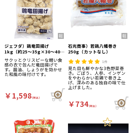
ジェフダ）鶏竜田揚げ
石光商事）若鶏八幡巻き
1kg（約25～35g×30～40個
250g（カットなし）
入）
サクッとクリスピーな軽い食
1件
感の衣で包んだ竜田揚げで
見た目も鮮やかな3色野菜巻
す。醤油、しょうがを効かせ
き。ごぼう、人参、インゲン
た和風の味付けです。
をやわらかい若鶏で巻き上
げ、深みのある独自の味で仕
上げました。
￥1,598
(税込)
￥734
(税込)