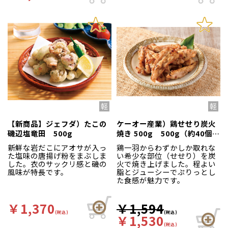
【新商品】ジェフダ）たこの
ケーオー産業）鶏せせり炭火
磯辺塩竜田 500g
焼き 500g 500g（約40個
入）
新鮮な岩だこにアオサが入っ
鶏一羽からわずかしか取れな
た塩味の唐揚げ粉をまぶしま
い希少な部位（せせり）を炭
した。衣のサックリ感と磯の
火で焼き上げました。程よい
風味が特長です。
脂とジューシーでぷりっとし
た食感が魅力です。
￥1,370
￥1,594
(税込)
(税込)
￥1,530
(税込)