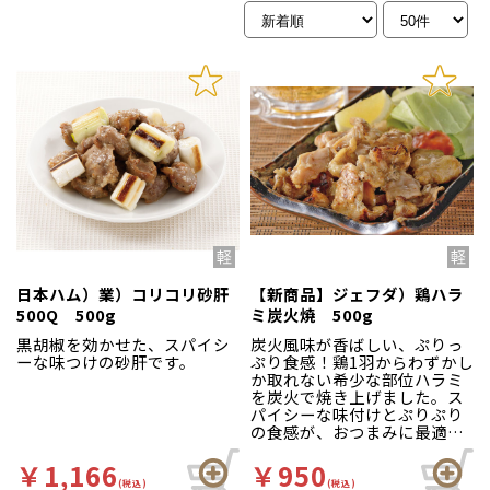
日本ハム）業）コリコリ砂肝
【新商品】ジェフダ）鶏ハラ
500Q 500g
ミ炭火焼 500g
黒胡椒を効かせた、スパイシ
炭火風味が香ばしい、ぷりっ
ーな味つけの砂肝です。
ぷり食感！鶏1羽からわずかし
か取れない希少な部位ハラミ
を炭火で焼き上げました。ス
パイシーな味付けとぷりぷり
の食感が、おつまみに最適で
す。
￥1,166
￥950
(税込)
(税込)