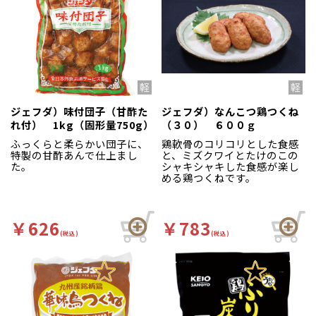
ジェフダ）味付団子（甘酢た
ジェフダ）なんこつ鶏つくね
れ付） 1kg（固形量750g）
（３０） ６００ｇ
ふっくらと柔らかい団子に、
鶏軟骨のコリコリとした食感
特製の甘酢あんで仕上まし
と、ミズクワイとたけのこの
た。
シャキシャキした食感が楽し
める鶏つくねです。
￥626
￥783
(税込)
(税込)