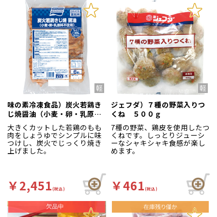
味の素冷凍食品）炭火若鶏き
ジェフダ）７種の野菜入りつ
じ焼醤油（小麦・卵・乳原料
くね ５００ｇ
不使用） 720g（約
大きくカットした若鶏のもも
7種の野菜、鶏皮を使用したつ
120g×6個入）
肉をしょうゆでシンプルに味
くねです。しっとりジューシ
つけし、炭火でじっくり焼き
ーなシャキシャキ食感が楽し
上げました。
めます。
￥2,451
￥461
(税込)
(税込)