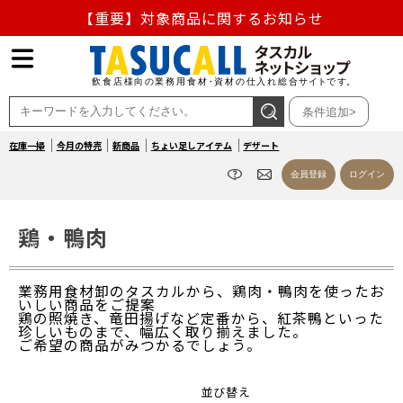
【重要】熊本地震の影響による商品出荷停止のお知らせ
熊本県熊本地方を震源とする地震の影響によるお荷物のお
届け遅延について
条件追加>
お盆の営業について
在庫一掃
今月の特売
新商品
ちょい足しアイテム
デザート
【重要】対象商品に関するお知らせ
会員登録
ログイン
鶏・鴨肉
業務用食材卸のタスカルから、鶏肉・鴨肉を使ったお
いしい商品をご提案
鶏の照焼き、竜田揚げなど定番から、紅茶鴨といった
珍しいものまで、幅広く取り揃えました。
ご希望の商品がみつかるでしょう。
並び替え