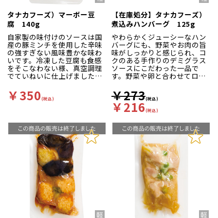
タナカフーズ）マーボー豆
【在庫処分】タナカフーズ）
腐 140g
煮込みハンバーグ 125g
自家製の味付けのソースは国
やわらかくジューシーなハン
産の豚ミンチを使用した辛味
バーグにも、野菜やお肉の旨
の強すぎない風味豊かな味わ
味がしっかりと感じられ、コ
いです。冷凍した豆腐も食感
クのある手作りのデミグラス
をそこなわない様、真空調理
ソースにこだわった一品で
でていねいに仕上げました。
す。野菜や卵と合わせてロコ
具材はどれも軟らかく、丼物
モコ風にしていただくのもお
にしてもおすすめです。
すすめです。
￥350
￥273
(税込)
(税込)
￥216
(税込)