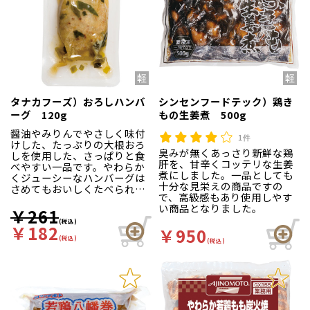
タナカフーズ）おろしハンバ
シンセンフードテック）鶏き
ーグ 120g
もの生姜煮 500g
醤油やみりんでやさしく味付
1件
けした、たっぷりの大根おろ
臭みが無くあっさり新鮮な鶏
しを使用した、さっぱりと食
肝を、甘辛くコッテリな生姜
べやすい一品です。やわらか
煮にしました。一品としても
くジューシーなハンバーグは
十分な見栄えの商品ですの
さめてもおいしくたべられま
で、高級感もあり使用しやす
す。国産の大根を使用してい
い商品となりました。
ます。
￥261
(税込)
￥182
￥950
※在庫限りで販売終了です。
(税込)
メーカーにて終了のため、代
(税込)
替商品のご案内はございませ
ん。