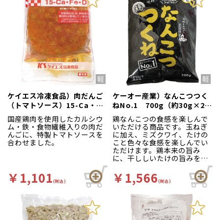
ケイエス冷凍食品）肉だんご
ケーオー産業）なんこつつく
（トマトソース）15-Ca・
ねNo.1 700g（約30g×23
Fe・DF 900g（約15g×40
個入）
国産鶏肉を使用したカルシウ
鶏なんこつの食感を楽しんで
個入）
ム・鉄・食物繊維入りの肉だ
いただける商品です。玉ねぎ
んごに、特製トマトソースを
に加え、ミズクワイ、たけの
合わせました。
こと色々な食感を楽しんでい
ただけます。鶏本来の旨み
に、干ししいたけの旨みを加
え、より深い味わいに仕上げ
ました！
￥1,101
￥1,566
(税込)
(税込)