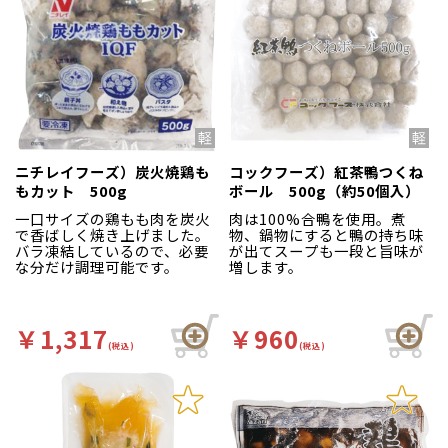
ニチレイフーズ）炭火焼鶏も
コックフーズ）紅茶鴨つくね
もカット 500g
ボール 500g（約50個入）
一口サイズの鶏もも肉を炭火
肉は100%合鴨を使用。煮
で香ばしく焼き上げました。
物、鍋物にすると鴨の持ち味
バラ凍結しているので、必要
が出てスープも一段と旨味が
な分だけ調理可能です。
増します。
￥1,317
￥960
(税込)
(税込)