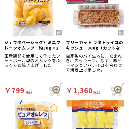
ジェフダベーシック）ミニプ
フリーカット ラタトゥイユの
レーンオムレツ 約30g×20
キッシュ 300g（カットな
枚入
し）
国産鶏卵を使用して作ったフ
自家製のパイ生地に、たまね
ットボール型のオムレツをふ
ぎ、ズッキーニ、なす、赤ピ
っくらと焼き上げました。
ーマンとアパレイユを合わせ
て焼き上げました。
￥799
￥1,360
(税込)
(税込)