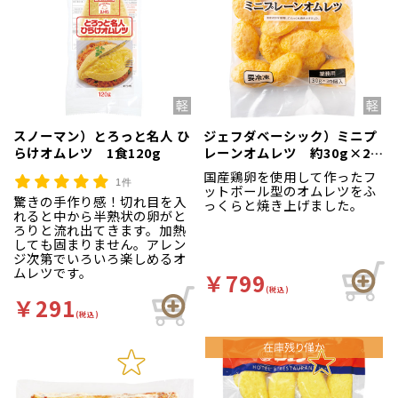
スノーマン）とろっと名人 ひ
ジェフダベーシック）ミニプ
らけオムレツ 1食120g
レーンオムレツ 約30g×20
枚入
国産鶏卵を使用して作ったフ
1件
ットボール型のオムレツをふ
驚きの手作り感！切れ目を入
っくらと焼き上げました。
れると中から半熟状の卵がと
ろりと流れ出てきます。加熱
しても固まりません。アレン
ジ次第でいろいろ楽しめるオ
ムレツです。
￥799
(税込)
￥291
(税込)