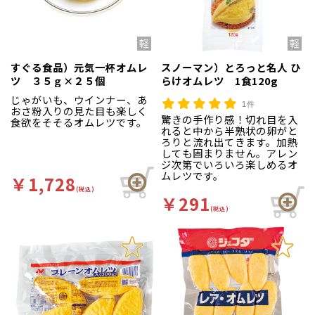
すぐる食品）元気一杯オムレ
スノーマン）とろっと名人 ひ
ツ ３５ｇ×２５個
らけオムレツ 1食120g
じゃがいも、ウインナー、あ
1件
おさ粉入りの見た目も楽しく
驚きの手作り感！切れ目を入
食欲をそそるオムレツです。
れると中から半熟状の卵がと
ろりと流れ出てきます。加熱
しても固まりません。アレン
ジ次第でいろいろ楽しめるオ
ムレツです。
￥1,728
(税込)
￥291
(税込)