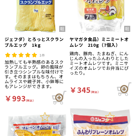
ジェフダ）とろっとスクラン
ヤマガタ食品）ミニミートオ
ブルエッグ 1kg
ムレツ 210g（7個入）
鶏肉、豚肉、たまねぎ、にん
1件
じんの入ったふんわりとした
加熱しても半熟感のあるスク
ミートオムレツです。ミニサ
ランブルエッグ。卵の風味が
イズのオムレツでお弁当にぴ
引き立つシンプルな味付けで
ったり。
す。そのままはもちろん、オ
ムライスや親子丼、小鉢等に
もアレンジができます。
￥345
(税込)
￥993
(税込)