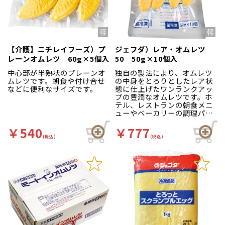
【介護】ニチレイフーズ）プ
ジェフダ）レア・オムレツ
レーンオムレツ 60g×5個入
50 50g×10個入
中心部が半熟状のプレーンオ
独自の製法により、オムレツ
ムレツです。朝食や付け合せ
の中身をとろりとしたレア状
などに便利なサイズです。
態に仕上げたワンランクアッ
プの豊潤なオムレツです。ホ
テル、レストランの朝食メニ
ューやベーカリーの調理パン
等におすすめです。
￥540
￥777
(税込)
(税込)