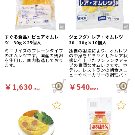
すぐる食品）ピュアオムレ
ジェフダ）レア・オムレツ
ツ 30g×25個入
30 30g×10個入
ミニサイズのプレーンタイプ
独自の製法により、オムレツ
のオムレツです。国産の鶏卵
の中身をとろりとしたレア状
を使用し、国内製造しており
態に仕上げたワンランクアッ
ます。
プの豊潤なオムレツです。ホ
テル、レストランの朝食メニ
ューやベーカリーの調理パン
等におすすめです。
￥1,630
￥540
(税込)
(税込)