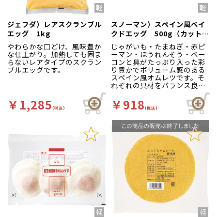
ジェフダ）レアスクランブル
スノーマン）スペイン風ベイ
エッグ 1kg
クドエッグ 500g（カットな
し）
やわらかな口どけ、風味豊か
じゃがいも・たまねぎ・赤ピ
な仕上がり。加熱しても固ま
ーマン・ほうれんそう・ベー
らないレアタイプのスクラン
コンと具がたっぷり入った彩
ブルエッグです。
り豊かでボリューム感のある
スペイン風オムレツです。そ
れぞれの具材をバランス良く
配合し、しっかりとした味付
けに焼き上げました。
￥1,285
￥918
(税込)
(税込)