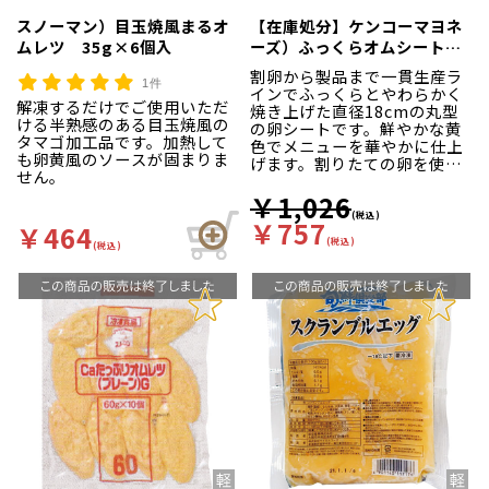
スノーマン）目玉焼風まるオ
【在庫処分】ケンコーマヨネ
ムレツ 35g×6個入
ーズ）ふっくらオムシート
400g（10枚入）
割卵から製品まで一貫生産ラ
1件
インでふっくらとやわらかく
解凍するだけでご使用いただ
焼き上げた直径18cmの丸型
ける半熟感のある目玉焼風の
の卵シートです。鮮やかな黄
タマゴ加工品です。加熱して
色でメニューを華やかに仕上
も卵黄風のソースが固まりま
げます。割りたての卵を使
せん。
い、焼きたてをそのままパッ
クすることで風味をギュッと
￥1,026
閉じ込めました。オムライス
(税込)
￥757
￥464
の他にもオムソバや巻き物な
(税込)
(税込)
ど、幅広い用途にお使いいた
だけます。