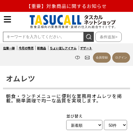
【重要】熊本地震の影響による商品出荷停止のお知らせ
熊本県熊本地方を震源とする地震の影響によるお荷物のお
届け遅延について
条件追加>
お盆の営業について
在庫一掃
今月の特売
新商品
ちょい足しアイテム
デザート
【重要】対象商品に関するお知らせ
会員登録
ログイン
オムレツ
朝食・ランチメニューに便利な業務用オムレツを掲
載。簡単調理で均一な品質を実現します。
並び替え