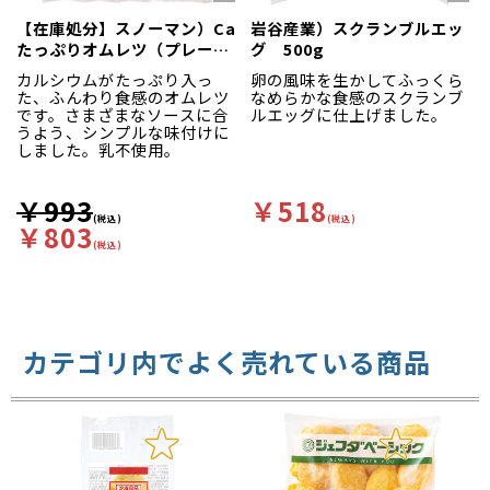
【在庫処分】スノーマン）Ca
岩谷産業）スクランブルエッ
たっぷりオムレツ（プレー
グ 500g
ン） 60g×10個入
カルシウムがたっぷり入っ
卵の風味を生かしてふっくら
た、ふんわり食感のオムレツ
なめらかな食感のスクランブ
です。さまざまなソースに合
ルエッグに仕上げました。
うよう、シンプルな味付けに
しました。乳不使用。
￥993
￥518
(税込)
(税込)
￥803
(税込)
カテゴリ内でよく売れている商品