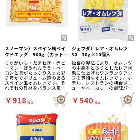
スノーマン）スペイン風ベイ
ジェフダ）レア・オムレツ
クドエッグ 500g（カットな
30 30g×10個入
し）
じゃがいも・たまねぎ・赤ピ
独自の製法により、オムレツ
ーマン・ほうれんそう・ベー
の中身をとろりとしたレア状
コンと具がたっぷり入った彩
態に仕上げたワンランクアッ
り豊かでボリューム感のある
プの豊潤なオムレツです。ホ
スペイン風オムレツです。そ
テル、レストランの朝食メニ
れぞれの具材をバランス良く
ューやベーカリーの調理パン
配合し、しっかりとした味付
等におすすめです。
けに焼き上げました。
￥918
￥540
(税込)
(税込)