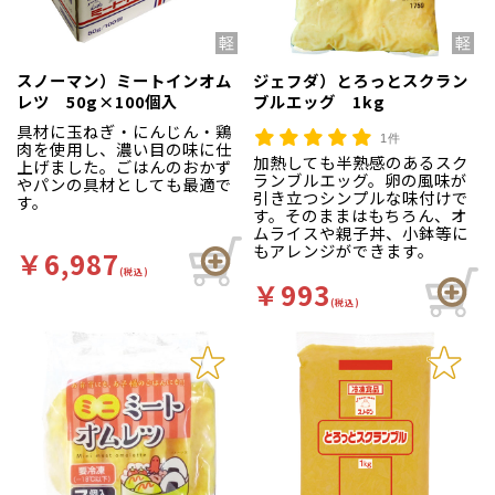
スノーマン）ミートインオム
ジェフダ）とろっとスクラン
レツ 50g×100個入
ブルエッグ 1kg
具材に玉ねぎ・にんじん・鶏
1件
肉を使用し、濃い目の味に仕
加熱しても半熟感のあるスク
上げました。ごはんのおかず
ランブルエッグ。卵の風味が
やパンの具材としても最適で
引き立つシンプルな味付けで
す。
す。そのままはもちろん、オ
ムライスや親子丼、小鉢等に
もアレンジができます。
￥6,987
(税込)
￥993
(税込)