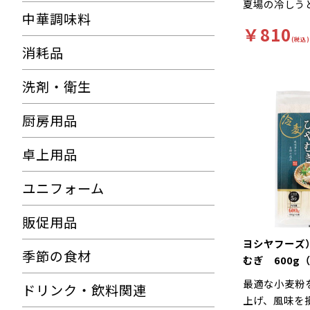
夏場の冷しう
中華調味料
す。
￥810
(税込)
消耗品
洗剤・衛生
厨房用品
卓上用品
ユニフォーム
販促用品
ヨシヤフーズ
季節の食材
むぎ 600g（
入）
最適な小麦粉
ドリンク・飲料関連
上げ、風味を