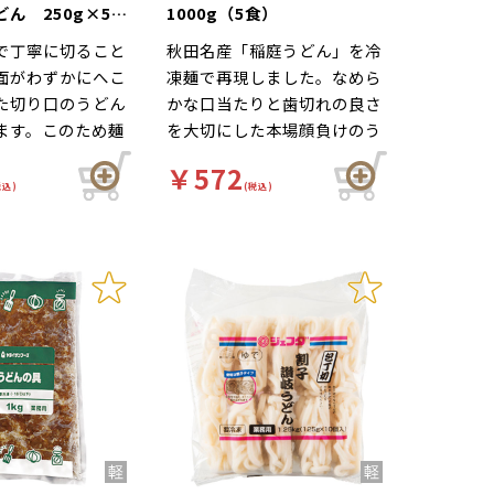
ん 250g×5食
1000g（5食）
で丁寧に切ること
秋田名産「稲庭うどん」を冷
面がわずかにへこ
凍麺で再現しました。なめら
た切り口のうどん
かな口当たりと歯切れの良さ
ます。このため麺
を大切にした本場顔負けのう
みやすく、のど越
どんです。「冷やし」はもち
￥572
感じられるこだわ
ろん「温」メニュー、サラダ
税込)
(税込)
す。
うどん、味噌煮込みうどんな
どにもご利用ください。