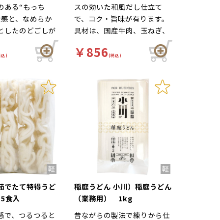
のある“もっち
スの効いた和風だし仕立て
食感と、なめらか
で、コク・旨味が有ります。
としたのどごしが
具材は、国産牛肉、玉ねぎ、
んです。つやつや
刻み揚げです。麺はルーに絡
￥856
で見た目も食欲を
み易いようやや細めの番手に
税込)
(税込)
。ハーフタイプで
仕上げています。
膳や定食のサイド
のハーフうどん
個使用）、大盛（3
どニーズに合わせ
ただけます。ざ
ど幅広いメニュー
ただけます。冷凍
の茹でたてのおい
しみください。
茹でたて特得うど
稲庭うどん 小川）稲庭うどん
×5食入
（業務用） 1kg
感で、つるつると
昔ながらの製法で練りから仕