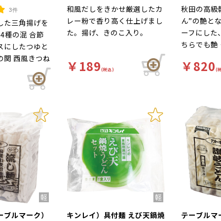
和風だしをきかせ厳選したカ
秋田の高級
3件
レー粉で香り高く仕上げまし
ん”の艶と
した三角揚げを
た。揚げ、きのこ入り。
ーフにした
4種の混 合節
ちらでも艶
スにしたつゆと
さが際立つ
の関 西風きつね
￥189
￥820
す。
(税込)
(
ーブルマーク）
キンレイ）具付麺 えび天鍋焼
テーブルマ