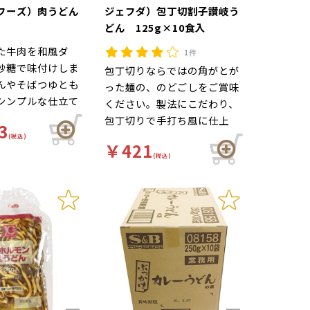
フーズ）肉うどん
ジェフダ）包丁切割子讃岐う
どん 125g×10食入
た牛肉を和風ダ
1件
砂糖で味付けしま
包丁切りならではの角がとが
んやそばつゆとも
った麺の、のどごしをご賞味
シンプルな仕立て
ください。製法にこだわり、
す。
包丁切りで手打ち風に仕上
3
げ、割子タイプにリニューア
(税込)
￥421
ルしました。セットメニュー
(税込)
等、汎用性が高く、メニュー
の幅が広がります。