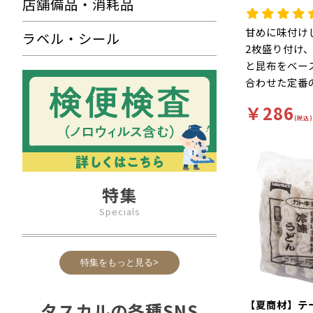
店舗備品・消耗品
200g）
甘めに味付け
ラベル・シール
2枚盛り付け、
と昆布をベー
合わせた定番
うどんです。
￥286
(税込)
特集
Specials
特集をもっと見る>
【夏商材】テ
タスカルの各種SNS