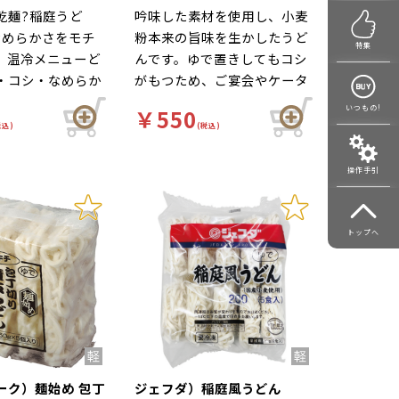
乾麺?稲庭うど
吟味した素材を使用し、小麦
なめらかさをモチ
粉本来の旨味を生かしたうど
特集
、温冷メニューど
んです。ゆで置きしてもコシ
・コシ・なめらか
がもつため、ご宴会やケータ
冷凍細うどんで
リングに最適です。つゆな
いつもの!
￥550
し。乾麺。
税込)
(税込)
操作手引
トップへ
ーク）麺始め 包丁
ジェフダ）稲庭風うどん