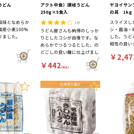
細うどん
アクト中食）讃岐うどん
ヤヨイサン
）
250g×5食入
の具 1kg
風味となめらか
スライスし
1件
産小麦100%
シ・醤油・
うどん屋さんも納得のしっか
りました。
した。うど
りとしたコシが自慢です。な
相性の良い
めらかでつるつるとした、の
にしていま
どごしの良い麺に仕上げまし
￥2,47
た。大盛りサイズの250gの
￥442
商品です。
(税込)