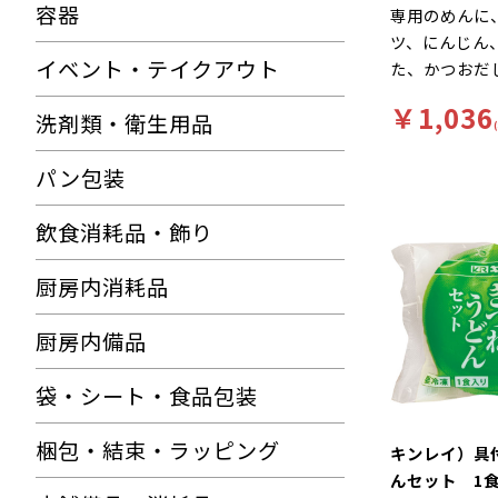
容器
専用のめんに
ツ、にんじん
イベント・テイクアウト
た、かつおだ
しい調理焼う
￥1,036
洗剤類・衛生用品
き、具材入り
解凍するだけ
パン包装
に富んだメニ
きます。
飲食消耗品・飾り
厨房内消耗品
厨房内備品
袋・シート・食品包装
梱包・結束・ラッピング
キンレイ）具
んセット 1食