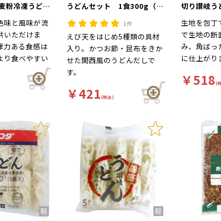
小麦粉冷凍うどん
うどんセット 1食300g（麺
切り讃岐うど
入
200g）
入
色味と風味が流
生地を包丁
1件
供いただけま
で生地の断
えび天をはじめ5種類の具材
弾力ある食感は
み、角ばっ
入り。かつお節・昆布をきか
より食べやすい
に仕上がり
せた関西風のうどんだしで
した。
につゆが絡
す。
￥518
しのよさが
(
￥421
りうどんで
(税込)