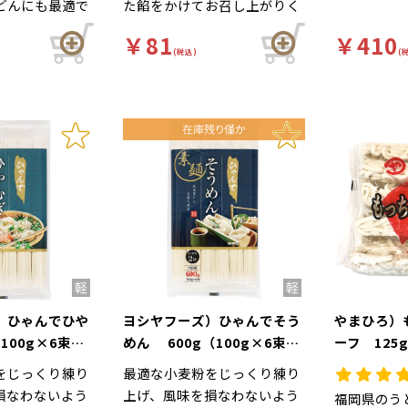
どんにも最適で
た餡をかけてお召し上がりく
ださい。
￥81
￥410
(税込)
(
）ひゃんでひや
ヨシヤフーズ）ひゃんでそう
やまひろ）
100g×6束
めん 600g（100g×6束
ーフ 125
入）
をじっくり練り
最適な小麦粉をじっくり練り
損なわないよう
上げ、風味を損なわないよう
福岡県のう