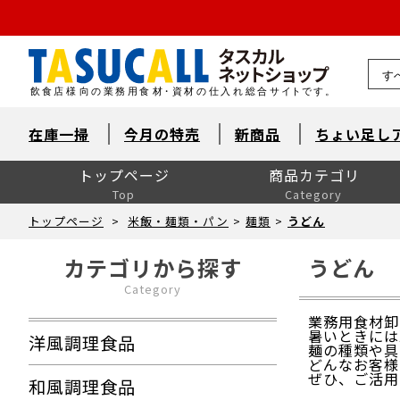
熊本県
在庫一掃
今月の特売
新商品
ちょい足し
トップページ
商品カテゴリ
Top
Category
洋風調理食品
和風調理食品
中華食材・韓国食材
米飯・麺類・パン
デザート
とれたて鮮魚【旬鮮便】
自然素材・水産
自然素材・畜産
自然素材・農産
洋風調味料
和風調味料
中華調味料
消耗品
洗剤・衛生
厨房用品
卓上用品
ユニフォーム
販促用品
季節の食材
ドリンク・飲料関連
介護食
ワイン
ワイン以外のお酒
産直市場（カット野菜）
製菓製パン材料・食材
レスキューフーズ
八重洲お弁当７点セット
包装資材全般
菓子包装
容器
イベント・テイクアウト
洗剤類・衛生用品
パン包装
飲食消耗品・飾り
厨房内消耗品
厨房内備品
袋・シート・食品包装
梱包・結束・ラッピング
店舗備品・消耗品
ラベル・シール
トップページ
>
米飯・麺類・パン
>
麺類
>
うどん
カテゴリから探す
うどん
Category
業務用食材卸
暑いときには
洋風調理食品
麺の種類や具
どんなお客様
ぜひ、ご活用
和風調理食品