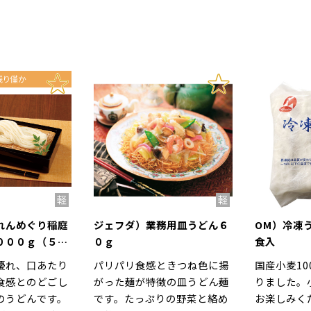
れんめぐり稲庭
ジェフダ）業務用皿うどん６
OM）冷凍う
０００ｇ（５
０ｇ
食入
優れ、口あたり
パリパリ食感ときつね色に揚
国産小麦1
食感とのどごし
がった麺が特徴の皿うどん麺
りました。
のうどんです。
です。たっぷりの野菜と絡め
お楽しみく