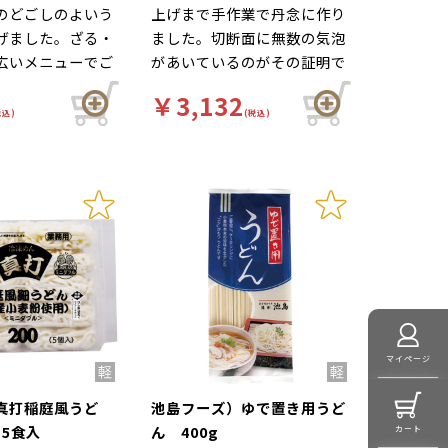
のどごしのよいう
上げまで手作業で丹念に作り
げました。ざる・
ました。切断面に無数の気泡
広いメニューでご
があいているのがその証明で
けます。冷凍麺な
す。腰の強さ、滑らかさ、の
￥3,132
茹でたての美味し
どごしが非常に良いのが人気
税込)
(税込)
みください。
です。（つゆなし・乾麺）
マイページ
真打稲庭風うど
池島フーズ）ゆで置き用うど
×5食入
ん 400g
カート