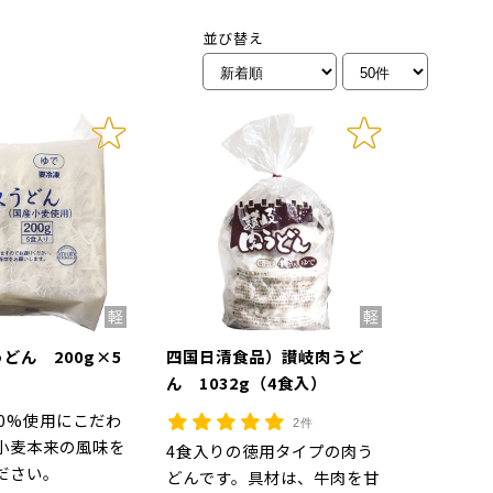
並び替え
どん 200g×5
四国日清食品）讃岐肉うど
ん 1032g（4食入）
00%使用にこだわ
2件
小麦本来の風味を
4食入りの徳用タイプの肉う
ださい。
どんです。具材は、牛肉を甘