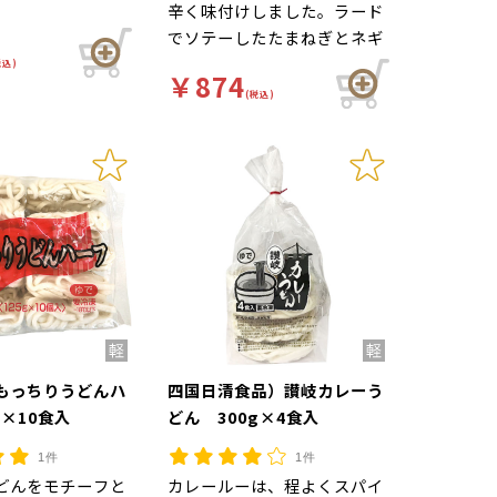
辛く味付けしました。ラード
でソテーしたたまねぎとネギ
をトッピングし、全体的にコ
税込)
￥874
クのある仕上がりです。
(税込)
もっちりうどんハ
四国日清食品）讃岐カレーう
g×10食入
どん 300g×4食入
1件
1件
どんをモチーフと
カレールーは、程よくスパイ