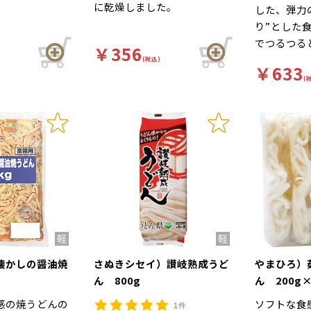
。
に乾燥しました。
した、弾力
り”とした
でつるつる
￥356
特徴のうど
(税込)
￥633
とした麺肌
(
そそります
すので、御
メニューで
（小盛、1
個使用）な
てご利用い
る・かけな
でご利用い
麺ならでは
しさをお楽
懐かしの醤油焼
さぬきシセイ）讃岐熟成うど
やまひろ）
ん 800g
ん 200g
感の焼うどんの
ソフトな食
1件