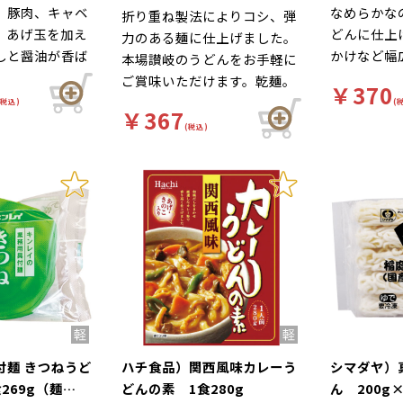
、豚肉、キャベ
なめらかな
折り重ね製法によりコシ、弾
、あげ玉を加え
どんに仕上
力のある麺に仕上げました。
しと醤油が香ば
かけなど幅
本場讃岐のうどんをお手軽に
どんです。味付
利用いただ
ご賞味いただけます。乾麺。
￥370
の調理冷凍麺は
らではの、
(税込)
(
￥367
でバラエティー
さをお楽し
(税込)
ューがご提供で
付麺 きつねうど
ハチ食品）関西風味カレーう
シマダヤ）
269g（麺
どんの素 1食280g
ん 200g