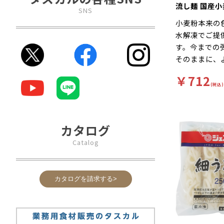
流し麺 国産
SNS
250g×5食
小麦粉本来の
水解凍でご提
す。今までの
そのままに、
麺に改良しま
￥712
(税込)
カタログ
Catalog
カタログを請求する>