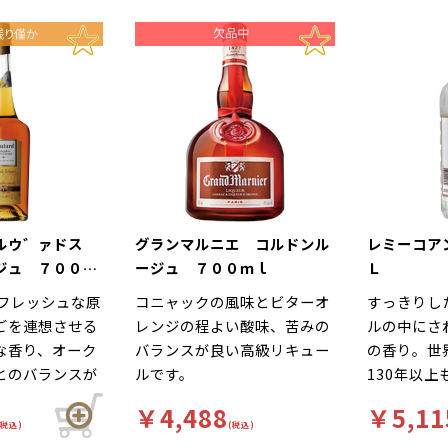
カルウ゛ァドス
グランマルニエ コルドンル
レミーコア
ジュ ７００ｍ
ージュ ７００ｍｌ
Ｌ
のフレッシュな原
コニャックの風味とビターオ
すっきりし
ごを連想させる
レンジの程よい酸味、苦みの
ルの中にさ
な香り、オーク
バランスが良い高級リキュー
の香り。世
とのバランスが
ルです。
130年以
です。
けられる定
￥4,488
￥5,11
(税込)
(税込)