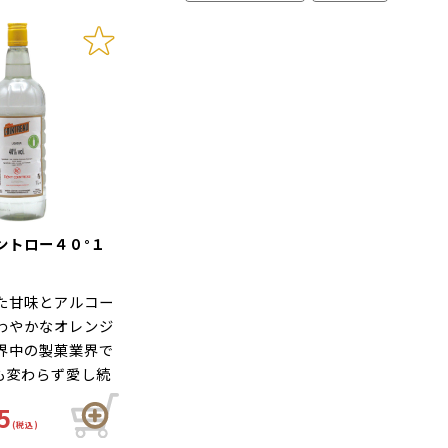
ントロー４０°１
た甘味とアルコー
わやかなオレンジ
界中の製菓業界で
上も変わらず愛し続
番アイテムです。
5
(税込)