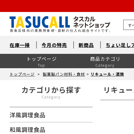
熊本県
在庫一掃
今月の特売
新商品
ちょい足し
トップページ
商品カテゴリ
Top
Category
洋風調理食品
和風調理食品
中華食材・韓国食材
米飯・麺類・パン
デザート
とれたて鮮魚【旬鮮便】
自然素材・水産
自然素材・畜産
自然素材・農産
洋風調味料
和風調味料
中華調味料
消耗品
洗剤・衛生
厨房用品
卓上用品
ユニフォーム
販促用品
季節の食材
ドリンク・飲料関連
介護食
ワイン
ワイン以外のお酒
産直市場（カット野菜）
製菓製パン材料・食材
レスキューフーズ
八重洲お弁当７点セット
包装資材全般
菓子包装
容器
イベント・テイクアウト
洗剤類・衛生用品
パン包装
飲食消耗品・飾り
厨房内消耗品
厨房内備品
袋・シート・食品包装
梱包・結束・ラッピング
店舗備品・消耗品
ラベル・シール
トップページ
>
製菓製パン材料・食材
>
リキュール・酒類
カテゴリから探す
リキュー
Category
洋風調理食品
和風調理食品