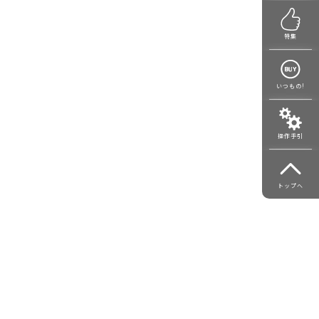
特集
いつもの!
操作手引
トップへ