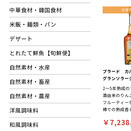
中華食材・韓国食材
米飯・麺類・パン
デザート
とれたて鮮魚【旬鮮便】
自然素材・水産
ブラード 
グランソラー
自然素材・畜産
ｌ
2～5年熟成
自然素材・農産
酒由来のりん
フルーティー
洋風調味料
樽での熟成香
取れた味わい
￥7,238
和風調味料