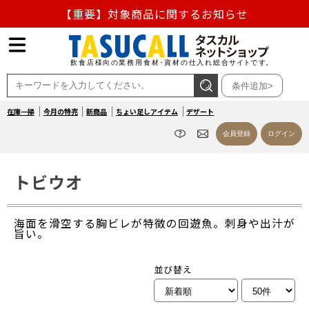
【重要】対象商品に関するお知らせ
【重要】熊本地震の影響による商品出荷停止のお知らせ
熊本県熊本地方を震源とする地震の影響によるお荷物のお
条件追加>
届け遅延について
在庫一掃
今月の特売
新商品
ちょい足しアイテム
デザート
お盆の営業について
会員登録
ログイン
【重要】対象商品に関するお知らせ
トビウオ
海面を滑空する胸ビレが特徴の回遊魚。刺身や出汁が
旨い。
並び替え