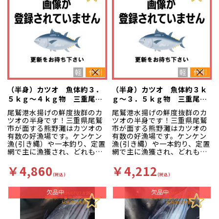
（半身）カツオ 魚体約３．
（半身）カツオ 魚体約３ｋ
５ｋｇ～４ｋｇ物 三重尾鷲
ｇ～３．５ｋｇ物 三重尾鷲
港
港
尾鷲港水揚げの鮮度抜群のカ
尾鷲港水揚げの鮮度抜群のカ
ツオの半身です！三重県尾鷲
ツオの半身です！三重県尾鷲
市が面する熊野灘はカツオの
市が面する熊野灘はカツオの
有数の好漁場です。ケンケン
有数の好漁場です。ケンケン
漁(引き縄）や一本釣り、定置
漁(引き縄）や一本釣り、定置
網で主に漁獲され、どれも漁
網で主に漁獲され、どれも漁
場が近く他所には無い高鮮度
場が近く他所には無い高鮮度
な状態で水揚げされます。赤
な状態で水揚げされます。赤
￥4,860
￥4,212
身主体の魚が多く、色味が良
身主体の魚が多く、色味が良
(税込)
(税込)
いのが特徴です。
いのが特徴です。