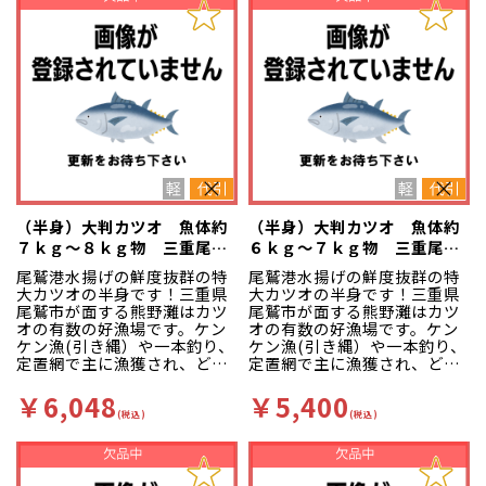
（半身）大判カツオ 魚体約
（半身）大判カツオ 魚体約
７ｋｇ～８ｋｇ物 三重尾鷲
６ｋｇ～７ｋｇ物 三重尾鷲
港
港
尾鷲港水揚げの鮮度抜群の特
尾鷲港水揚げの鮮度抜群の特
大カツオの半身です！三重県
大カツオの半身です！三重県
尾鷲市が面する熊野灘はカツ
尾鷲市が面する熊野灘はカツ
オの有数の好漁場です。ケン
オの有数の好漁場です。ケン
ケン漁(引き縄）や一本釣り、
ケン漁(引き縄）や一本釣り、
定置網で主に漁獲され、どれ
定置網で主に漁獲され、どれ
も漁場が近く他所には無い高
も漁場が近く他所には無い高
鮮度な状態で水揚げされま
鮮度な状態で水揚げされま
￥6,048
￥5,400
す。赤身主体の魚が多く、色
す。赤身主体の魚が多く、色
(税込)
(税込)
味が良いのが特徴です。その
味が良いのが特徴です。その
中でもこの大判サイズは別格
中でもこの大判サイズは別格
で、濃い赤身でモチモチ食感
で、濃い赤身でモチモチ食感
が素晴らしいです。
が素晴らしいです。