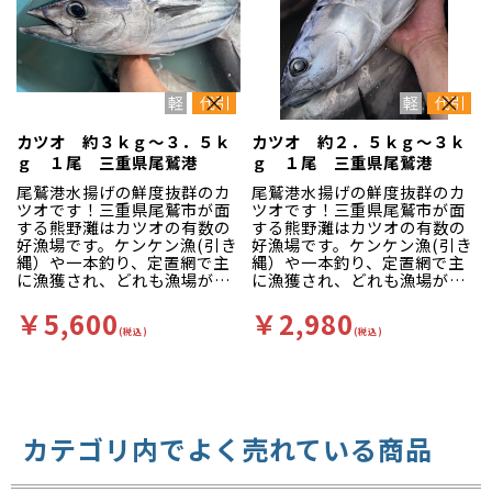
カツオ 約３ｋｇ～３．５ｋ
カツオ 約２．５ｋｇ～３ｋ
ｇ １尾 三重県尾鷲港
ｇ １尾 三重県尾鷲港
尾鷲港水揚げの鮮度抜群のカ
尾鷲港水揚げの鮮度抜群のカ
ツオです！三重県尾鷲市が面
ツオです！三重県尾鷲市が面
する熊野灘はカツオの有数の
する熊野灘はカツオの有数の
好漁場です。ケンケン漁(引き
好漁場です。ケンケン漁(引き
縄）や一本釣り、定置網で主
縄）や一本釣り、定置網で主
に漁獲され、どれも漁場が近
に漁獲され、どれも漁場が近
く他所には無い高鮮度な状態
く他所には無い高鮮度な状態
で水揚げされます。赤身主体
で水揚げされます。赤身主体
￥5,600
￥2,980
の魚が多く、色味が良いのが
の魚が多く、色味が良いのが
(税込)
(税込)
特徴です。
特徴です。
カテゴリ内でよく売れている商品