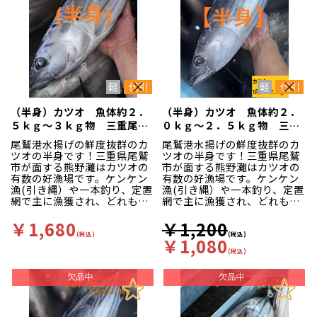
（半身）カツオ 魚体約２．
（半身）カツオ 魚体約２．
５ｋｇ～３ｋｇ物 三重尾鷲
０ｋｇ～２．５ｋｇ物 三重
港
尾鷲港
尾鷲港水揚げの鮮度抜群のカ
尾鷲港水揚げの鮮度抜群のカ
ツオの半身です！三重県尾鷲
ツオの半身です！三重県尾鷲
市が面する熊野灘はカツオの
市が面する熊野灘はカツオの
有数の好漁場です。ケンケン
有数の好漁場です。ケンケン
漁(引き縄）や一本釣り、定置
漁(引き縄）や一本釣り、定置
網で主に漁獲され、どれも漁
網で主に漁獲され、どれも漁
場が近く他所には無い高鮮度
場が近く他所には無い高鮮度
な状態で水揚げされます。赤
な状態で水揚げされます。赤
￥1,680
￥1,200
身主体の魚が多く、色味が良
身主体の魚が多く、色味が良
(税込)
(税込)
￥1,080
いのが特徴です。
いのが特徴です。
(税込)