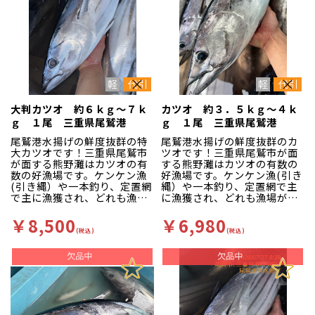
大判カツオ 約６ｋｇ～７ｋ
カツオ 約３．５ｋｇ～４ｋ
ｇ １尾 三重県尾鷲港
ｇ １尾 三重県尾鷲港
尾鷲港水揚げの鮮度抜群の特
尾鷲港水揚げの鮮度抜群のカ
大カツオです！三重県尾鷲市
ツオです！三重県尾鷲市が面
が面する熊野灘はカツオの有
する熊野灘はカツオの有数の
数の好漁場です。ケンケン漁
好漁場です。ケンケン漁(引き
(引き縄）や一本釣り、定置網
縄）や一本釣り、定置網で主
で主に漁獲され、どれも漁場
に漁獲され、どれも漁場が近
が近く他所には無い高鮮度な
く他所には無い高鮮度な状態
状態で水揚げされます。赤身
で水揚げされます。赤身主体
￥8,500
￥6,980
主体の魚が多く、色味が良い
の魚が多く、色味が良いのが
(税込)
(税込)
のが特徴です。その中でもこ
特徴です。
の大判サイズは別格で、濃い
赤身でモチモチ食感が素晴ら
しいです。