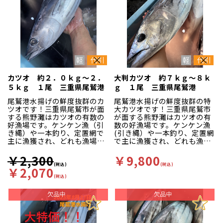
カツオ 約２．０ｋｇ～２．
大判カツオ 約７ｋｇ～８ｋ
５ｋｇ １尾 三重県尾鷲港
ｇ １尾 三重県尾鷲港
尾鷲港水揚げの鮮度抜群のカ
尾鷲港水揚げの鮮度抜群の特
ツオです！三重県尾鷲市が面
大カツオです！三重県尾鷲市
する熊野灘はカツオの有数の
が面する熊野灘はカツオの有
好漁場です。ケンケン漁（引
数の好漁場です。ケンケン漁
き縄）や一本釣り、定置網で
(引き縄）や一本釣り、定置網
主に漁獲され、どれも漁場が
で主に漁獲され、どれも漁場
近く他所には無い高鮮度な状
が近く他所には無い高鮮度な
態で水揚げされます。赤身主
状態で水揚げされます。赤身
￥2,300
￥9,800
体の魚が多く、色味が良いの
主体の魚が多く、色味が良い
(税込)
(税込)
￥2,070
が特徴です。
のが特徴です。その中でもこ
(税込)
の大判サイズは別格で、濃い
赤身でモチモチ食感が素晴ら
しいです。