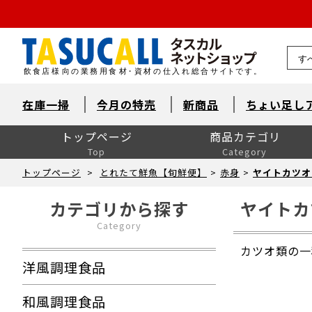
熊本県
在庫一掃
今月の特売
新商品
ちょい足し
トップページ
商品カテゴリ
Top
Category
洋風調理食品
和風調理食品
中華食材・韓国食材
米飯・麺類・パン
デザート
とれたて鮮魚【旬鮮便】
自然素材・水産
自然素材・畜産
自然素材・農産
洋風調味料
和風調味料
中華調味料
消耗品
洗剤・衛生
厨房用品
卓上用品
ユニフォーム
販促用品
季節の食材
ドリンク・飲料関連
介護食
ワイン
ワイン以外のお酒
産直市場（カット野菜）
製菓製パン材料・食材
レスキューフーズ
八重洲お弁当７点セット
包装資材全般
菓子包装
容器
イベント・テイクアウト
洗剤類・衛生用品
パン包装
飲食消耗品・飾り
厨房内消耗品
厨房内備品
袋・シート・食品包装
梱包・結束・ラッピング
店舗備品・消耗品
ラベル・シール
トップページ
>
とれたて鮮魚【旬鮮便】
>
赤身
>
ヤイトカツオ
カテゴリから探す
ヤイトカ
Category
カツオ類の一
洋風調理食品
和風調理食品