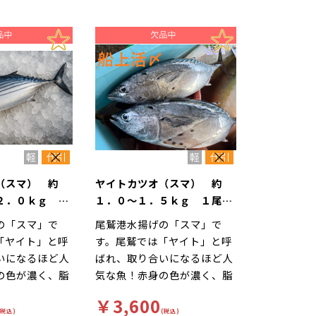
（スマ） 約
ヤイトカツオ（スマ） 約
２．０ｋｇ １
１．０～１．５ｋｇ １尾
鷲港
三重県尾鷲港
の「スマ」で
尾鷲港水揚げの「スマ」で
「ヤイト」と呼
す。尾鷲では「ヤイト」と呼
いになるほど人
ばれ、取り合いになるほど人
の色が濃く、脂
気な魚！赤身の色が濃く、脂
魚で非常に美味
が乗りやすい魚で非常に美味
￥3,600
少なくマグロ寄
です。酸味が少なくマグロ寄
(税込)
(税込)