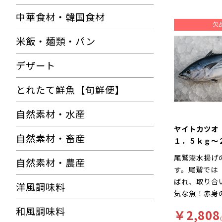
中華食材・韓国食材
米飯・麺類・パン
デザート
とれたて鮮魚【旬鮮便】
自然素材・水産
ヤイトカツオ
自然素材・畜産
１．５ｋｇ～
尾 三重県尾
尾鷲港水揚げ
自然素材・農産
す。尾鷲では
ばれ、取り合
洋風調味料
気な魚！赤身
が乗りやすい
和風調味料
￥2,808
です。酸味が