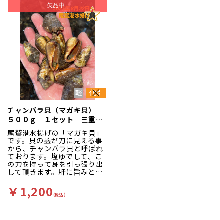
チャンバラ貝（マガキ貝）
５００ｇ １セット 三重県
尾鷲港
尾鷲港水揚げの「マガキ貝」
です。貝の蓋が刀に見える事
から、チャンバラ貝と呼ばれ
ております。塩ゆでして、こ
の刀を持って身を引っ張り出
して頂きます。肝に旨みと甘
味があり、食べだすと止まり
ません。おつまみに最適！！
￥1,200
(税込)