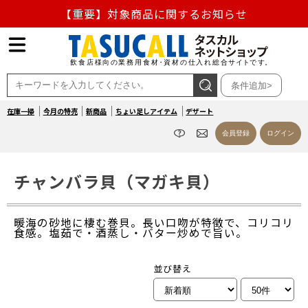
【重要】対象商品に関するお知らせ
【重要】熊本地震の影響による商品出荷停止のお知らせ
熊本県熊本地方を震源とする地震の影響によるお荷物のお
条件追加>
届け遅延について
在庫一掃
今月の特売
新商品
ちょい足しアイテム
デザート
お盆の営業について
会員登録
ログイン
【重要】対象商品に関するお知らせ
チャンバラ貝（マガキ貝）
暖海の砂地に棲む巻貝。長い口吻が特徴で、コリコリ
食感。塩茹で・酒蒸し・バター炒めで旨い。
並び替え