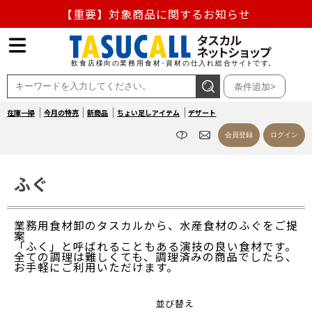
【重要】対象商品に関するお知らせ
【重要】熊本地震の影響による商品出荷停止のお知らせ
熊本県熊本地方を震源とする地震の影響によるお荷物のお
条件追加>
届け遅延について
在庫一掃
今月の特売
新商品
ちょい足しアイテム
デザート
お盆の営業について
会員登録
ログイン
【重要】対象商品に関するお知らせ
ふぐ
業務用食材卸のタスカルから、水産食材のふぐをご提
案
「ふく」と呼ばれることもある演技の良い食材です。
全ての調理は難しくても、調理済みの商品でしたら、
お手軽にご利用いただけます。
並び替え