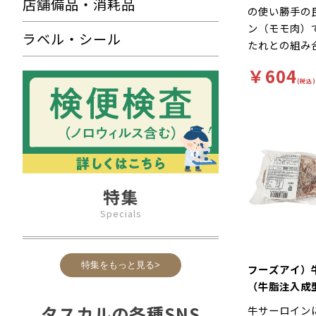
店舗備品・消耗品
の使い勝手の
ン（モモ肉）
ラベル・シール
たれとの組み
￥604
(税込)
特集
Specials
特集をもっと見る>
フーズアイ）
（牛脂注入
120g
タスカルの各種SNS
牛サーロイン