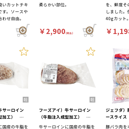
良いカットチキ
柔らかい部位。
を、鮮度そ
です。ソースや
しました。
合わせ自由。
40gカット
￥2,900
￥1,19
(税込)
牛サーロイン
フーズアイ）牛サーロイン
ジェフダ）
成型加工）
（牛脂注入成型加工）
ースライス 
150g
14g×22
に国産の牛脂を
牛サーロインに国産の牛脂を
豚バラ肉を