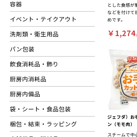
容器
とした食感が
などを付けて
イベント・テイクアウト
めです。
※バラ凍結で
￥1,274
洗剤類・衛生用品
１ブロックに
ので、ご使用
パン包装
お願いします
飲食消耗品・飾り
厨房内消耗品
厨房内備品
袋・シート・食品包装
ジェフダ）お
梱包・結束・ラッピング
ン（モモ肉）
スチームで中