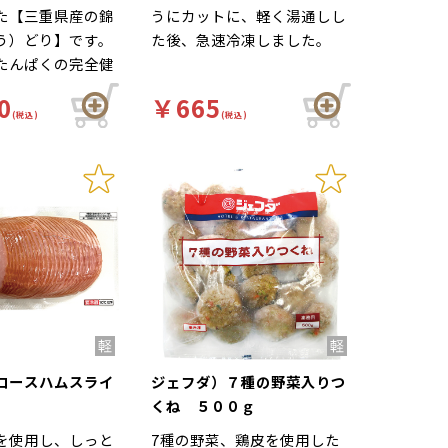
た【三重県産の錦
うにカットに、軽く湯通しし
う）どり】です。
た後、急速冷凍しました。
たんぱくの完全健
！
0
￥665
(税込)
(税込)
ロースハムスライ
ジェフダ）７種の野菜入りつ
くね ５００ｇ
を使用し、しっと
7種の野菜、鶏皮を使用した