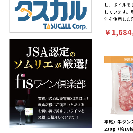
し、ボイルを
しています。
汁を使用した
で和えており
￥1,684
いです。コリ
でおつまみに
す。
平尾）牛タ
230g（約18