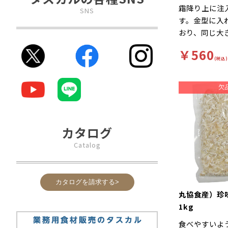
霜降り上に注
SNS
す。金型に入
おり、同じ大
ります。オニ
￥560
り作業効率が
(税込)
要が全くござ
ても柔らかい
もご使用いた
カタログ
Catalog
カタログを請求する>
丸協食産）
1kg
食べやすいよ