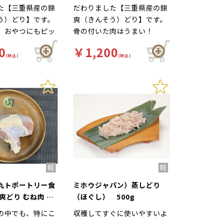
た【三重県産の錦
だわりました【三重県産の錦
う）どり】です。
爽（きんそう）どり】です。
、おやつにもピッ
骨の付いた肉はうまい！
0
￥1,200
(税込)
(税込)
丸トポートリー食
ミホウジャパン）蒸しどり
爽どり むね肉 三
（ほぐし） 500g
g
の中でも、特にこ
収穫してすぐに使いやすいよ