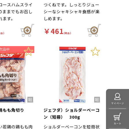
ロースハムスライ
つくねです。しっとりジュー
のままでもお召し
シーなシャキシャキ食感が楽
れます。
しめます。
￥461
税込)
(税込)
マイページ
）鶏もも角切り
ジェフダ）ショルダーベーコ
ン（短冊） 300g
カート
い若鶏の鶏もも肉
ショルダーベーコンを短冊状