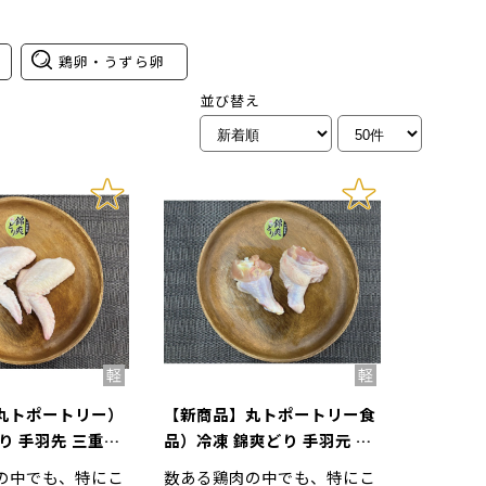
鶏卵・うずら卵
並び替え
丸トポートリー）
【新商品】丸トポートリー食
り 手羽先 三重県
品）冷凍 錦爽どり 手羽元 三
重県産 2kg
の中でも、特にこ
数ある鶏肉の中でも、特にこ