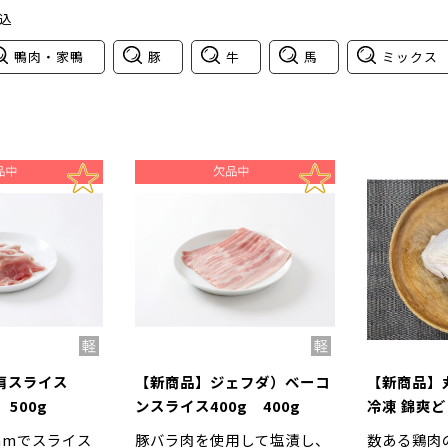
込
鴨肉・家鴨
豚
牛
馬
ミックス
肩スライス
【新商品】ジェフダ）ベーコ
【新商品】
 500g
ンスライス400g 400g
冷凍 錦爽ど
産 2kg
mmでスライス
豚バラ肉を使用して塩漬し、
数ある鶏肉