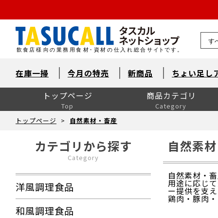
熊本県
在庫一掃
今月の特売
新商品
ちょい足し
トップページ
商品カテゴリ
Top
Category
洋風調理食品
和風調理食品
中華食材・韓国食材
米飯・麺類・パン
デザート
とれたて鮮魚【旬鮮便】
自然素材・水産
自然素材・畜産
自然素材・農産
洋風調味料
和風調味料
中華調味料
消耗品
洗剤・衛生
厨房用品
卓上用品
ユニフォーム
販促用品
季節の食材
ドリンク・飲料関連
介護食
ワイン
ワイン以外のお酒
産直市場（カット野菜）
製菓製パン材料・食材
レスキューフーズ
八重洲お弁当７点セット
包装資材全般
菓子包装
容器
イベント・テイクアウト
洗剤類・衛生用品
パン包装
飲食消耗品・飾り
厨房内消耗品
厨房内備品
袋・シート・食品包装
梱包・結束・ラッピング
店舗備品・消耗品
ラベル・シール
トップページ
>
自然素材・畜産
カテゴリから探す
自然素材
Category
自然素材・畜
用途に応じて
洋風調理食品
ー提供を支え
鶏肉・豚肉・
和風調理食品