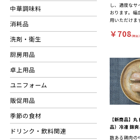
し、適度なサ
中華調味料
おります。幅
用いただけま
消耗品
￥708
(税込)
洗剤・衛生
厨房用品
卓上用品
ユニフォーム
販促用品
季節の食材
【新商品】丸
品）冷凍 錦爽
ドリンク・飲料関連
重県産 2kg
数ある鶏肉の