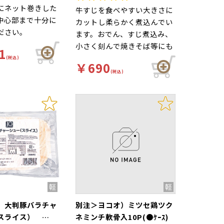
にネット巻きした
牛すじを食べやすい大きさに
中心部まで十分に
カットし柔らかく煮込んでい
ださい。
ます。おでん、すじ煮込み、
小さく刻んで焼きそば等にも
1
ご使用いただけます。
(税込)
￥690
(税込)
）大判豚バラチャ
別注＞ヨコオ）ミツセ鶏ツク
（スライス）
ネミンチ軟骨入10P(●ｹｰｽ)