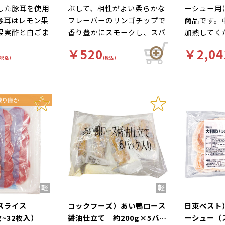
した豚耳を使用
ぶして、相性がよい柔らかな
ーシュー用
豚耳はレモン果
フレーバーのリンゴチップで
商品です。
果実酢と白ごま
香り豊かにスモークし、スパ
加熱してく
、爽やかな味わ
イシ―に仕上げスライスしま
￥520
￥2,04
コリとした食感
した。
(税込)
(税込)
もピッタリで
ンスライス
コックフーズ）あい鴨ロース
日東ベスト
枚~32枚入）
醤油仕立て 約200g×5パッ
ーシュー