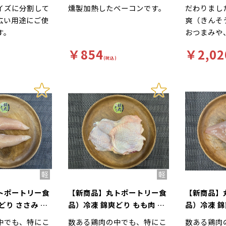
イズに分割して
燻製加熱したベーコンです。
だわりまし
広い用途にご使
爽（きんそ
す。
おつまみや
タリ！
￥854
￥2,02
(税込)
トポートリー食
【新商品】丸トポートリー食
【新商品】
どり ささみ 三
品）冷凍 錦爽どり もも肉 三
品）冷凍 錦
重県産 2kg
重県産 2k
中でも、特にこ
数ある鶏肉の中でも、特にこ
数ある鶏肉