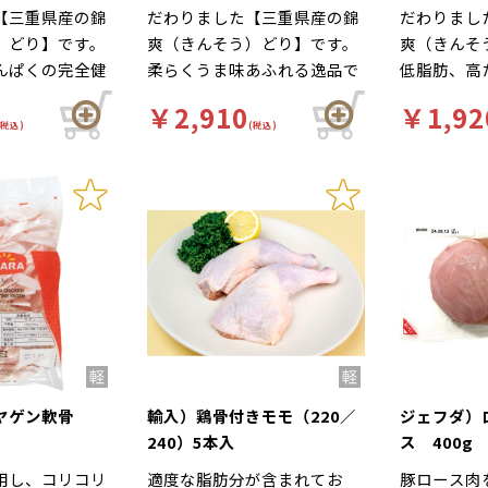
【三重県産の錦
だわりました【三重県産の錦
だわりまし
）どり】です。
爽（きんそう）どり】です。
爽（きんそ
んぱくの完全健
柔らくうま味あふれる逸品で
低脂肪、高
す。
康食品です
￥2,910
￥1,92
(税込)
(税込)
鶏ヤゲン軟骨
輸入）鶏骨付きモモ（220／
ジェフダ）
240）5本入
ス 400g
用し、コリコリ
適度な脂肪分が含まれてお
豚ロース肉