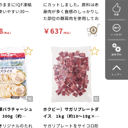
のままにIQF凍結
にカットしました。原料は赤
使いやすい30～
身肉が多く食感のしっかりし
特集
。
た部位の豚肩肉を使用してお
ります。スモークは、風味の
8
￥637
良い天然山桜のチップを使用
(税込)
(税込)
いつもの!
しました。解凍後カットする
必要がありません。
操作手引
トップへ
豚バラチャーシュ
ホクビー）サガリプレートダ
300g（約
イス 1kg（約10～18g×約
枚入）
85個入）
オリジナルのたれ
サガリプレートをサイコロ形