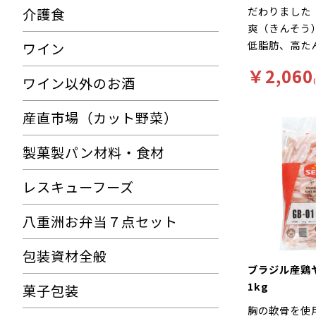
だわりました
介護食
爽（きんそう
低脂肪、高た
ワイン
康食品です！
￥2,060
ワイン以外のお酒
産直市場（カット野菜）
製菓製パン材料・食材
レスキューフーズ
八重洲お弁当７点セット
包装資材全般
ブラジル産
1kg
菓子包装
胸の軟骨を使