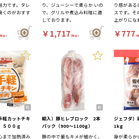
魅力です。タレ
り、ジューシーで柔らか いの
り感がある
焼くのがおすす
で、グリルや煮込み料理に適
スです。そ
しております。
上がりにな
はありません。
￥1,717
￥777
固まっています
(税込)
(税込)
(
時に全量解凍を
。
手軽カットチキ
輸入）豚ヒレブロック 2本
ジェフダ
 ５００ｇ
パック（900～1100g）
1kg
心まで加熱済み
豚の中で最もキメが細かく、
身が柔らか