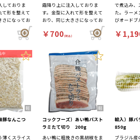
入しておりま
霜降り上に注入しておりま
で煮込み、
れて形を整えて
す。金型に入れて形を整えて
た。ラーメ
きさになってお
おり、同じ大きさになってお
びオードブ
筋を除去してお
ります。オニ筋を除去してお
枚毎の大き
￥700
￥1,19
良く、掃除の必
り作業効率が良く、掃除の必
なく、ラー
(税込)
いません。冷め
要が全くございません。冷め
しているチ
ので、お弁当に
ても柔らかいので、お弁当に
ない濃厚な
だけます。
もご使用いただけます。
珍味豚なんこつ
コックフーズ）あい鴨パスト
輸入）豚
ラミたて切り 200g
850g
う薄くスライス
あい鴨に粗挽きの黒胡椒をま
ブラジル産