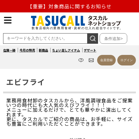
【重要】熊本地震の影響による商品出荷停止のお知らせ
熊本県熊本地方を震源とする地震の影響によるお荷物のお
届け遅延について
条件追加>
お盆の営業について
在庫一掃
今月の特売
新商品
ちょい足しアイテム
デザート
【重要】対象商品に関するお知らせ
会員登録
ログイン
エビフライ
業務用食材卸のタスカルから、洋風調理食品をご提案
いつの時代にも大人気のえびフライ！！！
メニューに加えるだけで、とても華やかに演出してく
れます。
更に、タスカルでご紹介の商品は、お手軽に、サイズ
も豊富にご利用いただくことができます。