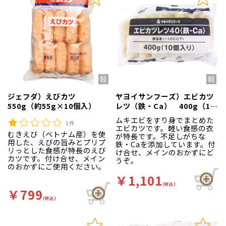
ジェフダ）えびカツ
ヤヨイサンフーズ）エビカツ
550g（約55g×10個入）
レツ（鉄・Ca） 400g（10
個入）
ムキエビをすり身でまとめた
1件
エビカツです。軽い食感の衣
むきえび（ベトナム産）を使
が特長です。不足しがちな
用した、えびの旨みとプリプ
鉄・Caを添加しています。付
リっとした食感が特長のえび
け合せ、メインのおかずにど
カツです。付け合せ、メイン
うぞ。
のおかずにご使用ください。
￥1,101
(税込)
￥799
(税込)