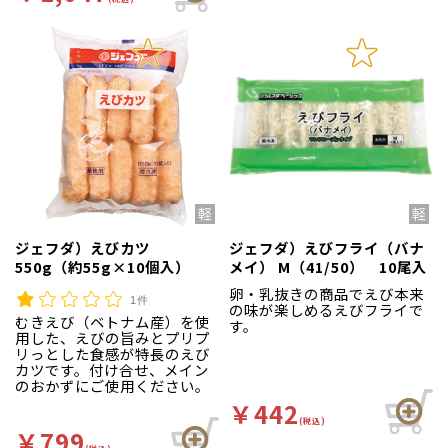
ジェフダ）えびカツ
ジェフダ）えびフライ（バナ
550g（約55g×10個入）
メイ） M（41/50） 10尾入
卵・乳抜きの商品でえび本来
1件
の味が楽しめるえびフライで
むきえび（ベトナム産）を使
す。
用した、えびの旨みとプリプ
リっとした食感が特長のえび
カツです。付け合せ、メイン
のおかずにご使用ください。
￥442
(税込)
￥799