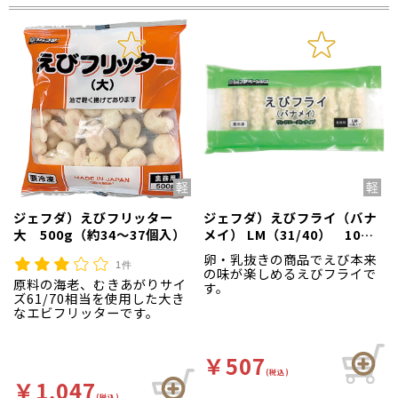
ジェフダ）えびフリッター
ジェフダ）えびフライ（バナ
大 500g（約34～37個入）
メイ） LM（31/40） 10尾
入
卵・乳抜きの商品でえび本来
1件
の味が楽しめるえびフライで
原料の海老、むきあがりサイ
す。
ズ61/70相当を使用した大き
なエビフリッターです。
￥507
(税込)
￥1,047
(税込)