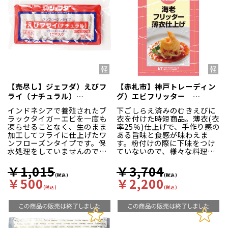
【売尽し】ジェフダ）えびフ
【赤札市】神戸トレーディン
ライ（ナチュラル）
グ）エビフリッター
2L（21/25） 約30g×10尾
1kg（約12.5g×80尾入）
インドネシアで養殖されたブ
下ごしらえ済みのむきえびに
入
ラックタイガーエビを一度も
衣を付けた時短商品。薄衣(衣
凍らせることなく、生のまま
率25％)仕上げで、手作り感の
加工してフライに仕上げたワ
ある旨味と食感が味わえま
ンフローズンタイプです。保
す。粉付けの際に下味をつけ
水処理をしていませんので、
ていないので、様々な料理に
エビ本来の食感をお楽しみ頂
ご活用いただけます。衣のモ
けます。
チモチ感とエビのプリプリ感
￥1,015
￥3,704
が絶妙な味わいです。
(税込)
(税込)
￥500
￥2,200
(税込)
(税込)