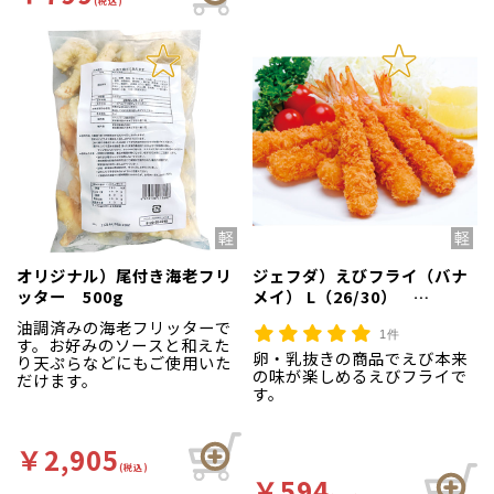
(税込)
オリジナル）尾付き海老フリ
ジェフダ）えびフライ（バナ
ッター 500g
メイ） L（26/30）
320g（10尾入）
油調済みの海老フリッターで
1件
す。お好みのソースと和えた
卵・乳抜きの商品でえび本来
り天ぷらなどにもご使用いた
の味が楽しめるえびフライで
だけます。
す。
￥2,905
(税込)
￥594