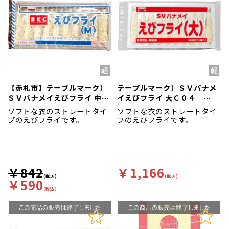
【赤札市】テーブルマーク）
テーブルマーク）ＳＶバナメ
ＳＶバナメイえびフライ 中Ｃ
イえびフライ 大Ｃ０４
０４ 210g（10尾入）
260g（10尾入）
ソフトな衣のストレートタイ
ソフトな衣のストレートタイ
プのえびフライです。
プのえびフライです。
￥842
￥1,166
(税込)
(税込)
￥590
(税込)