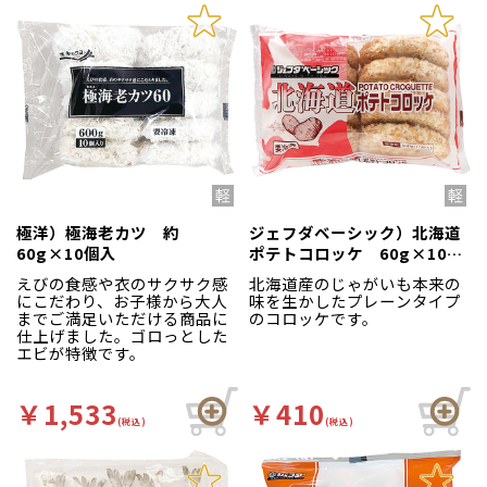
極洋）極海老カツ 約
ジェフダベーシック）北海道
60g×10個入
ポテトコロッケ 60g×10個
入
えびの食感や衣のサクサク感
北海道産のじゃがいも本来の
にこだわり、お子様から大人
味を生かしたプレーンタイプ
までご満足いただける商品に
のコロッケです。
仕上げました。ゴロっとした
エビが特徴です。
￥1,533
￥410
(税込)
(税込)