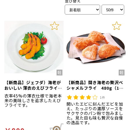
並び替え
【新商品】ジェフダ）海老が
【新商品】開き海老の贅沢ベ
おいしい 薄衣のえびフライ
シャメルフライ 480g（12
320g（20尾入）
個入）
衣率45%の薄衣仕様で海老本
1件
来の美味しさを追求したえび
開いたエビに刻んだエビを加
フライです。
え、たっぷりの濃厚ソースを
サクサクのパン粉で包みまし
た。見た目も味も贅沢な自慢
の逸品です。