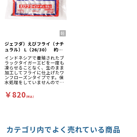
ジェフダ）えびフライ（ナチ
ュラル） L（26/30） 約
27g×10尾入
インドネシアで養殖されたブ
ラックタイガーエビを一度も
凍らせることなく、生のまま
加工してフライに仕上げたワ
ンフローズンタイプです。保
水処理をしていませんので、
エビ本来の食感をお楽しみ頂
けます。
￥820
(税込)
カテゴリ内でよく売れている商品