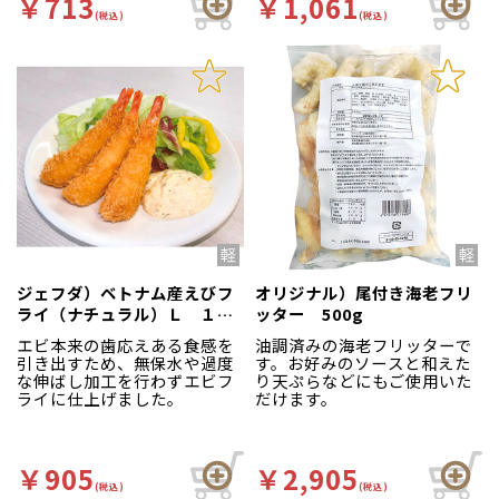
￥713
￥1,061
(税込)
(税込)
ジェフダ）ベトナム産えびフ
オリジナル）尾付き海老フリ
ライ（ナチュラル）Ｌ １０
ッター 500g
尾
エビ本来の歯応えある食感を
油調済みの海老フリッターで
引き出すため、無保水や過度
す。お好みのソースと和えた
な伸ばし加工を行わずエビフ
り天ぷらなどにもご使用いた
ライに仕上げました。
だけます。
￥905
￥2,905
(税込)
(税込)