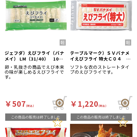
ジェフダ）えびフライ（バナ
テーブルマーク）ＳＶバナメ
メイ） LM（31/40） 10尾
イえびフライ 特大Ｃ０４
入
320g（10尾入）
卵・乳抜きの商品でえび本来
ソフトな衣のストレートタイ
の味が楽しめるえびフライで
プのえびフライです。
す。
￥507
￥1,220
(税込)
(税込)