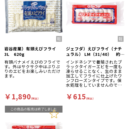
岩谷産業）有頭えびフライ
ジェフダ）えびフライ（ナチ
3L 620g
ュラル） LM（31/40） 約
21g×10尾入
有頭バナメイえびのフライで
インドネシアで養殖されたブ
す。外はサクサク中はぷりぷ
ラックタイガーエビを一度も
りのエビをお楽しみいただけ
凍らせることなく、生のまま
ます。
加工してフライに仕上げたワ
ンフローズンタイプです。保
水処理をしていませんので、
エビ本来の食感をお楽しみ頂
けます。
￥1,890
￥615
(税込)
(税込)