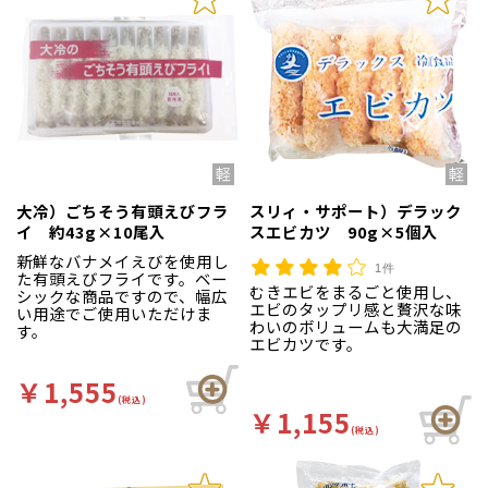
大冷）ごちそう有頭えびフラ
スリィ・サポート）デラック
イ 約43g×10尾入
スエビカツ 90g×5個入
新鮮なバナメイえびを使用し
1件
た有頭えびフライです。ベー
むきエビをまるごと使用し、
シックな商品ですので、幅広
エビのタップリ感と贅沢な味
い用途でご使用いただけま
わいのボリュームも大満足の
す。
エビカツです。
￥1,555
(税込)
￥1,155
(税込)