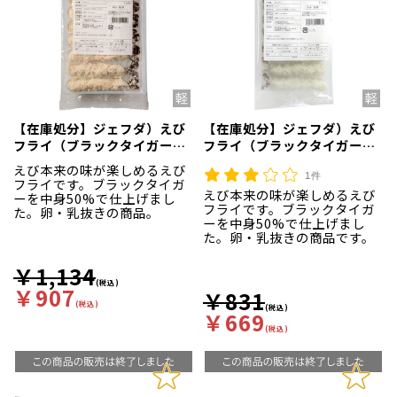
【在庫処分】ジェフダ）えび
【在庫処分】ジェフダ）えび
フライ（ブラックタイガー）
フライ（ブラックタイガー）
2L 約29g×10尾入
LM 約21g×10尾入
えび本来の味が楽しめるえび
1件
フライです。ブラックタイガ
えび本来の味が楽しめるえび
ーを中身50%で仕上げまし
フライです。ブラックタイガ
た。卵・乳抜きの商品。
ーを中身50%で仕上げまし
た。卵・乳抜きの商品です。
￥1,134
(税込)
￥907
￥831
(税込)
(税込)
￥669
(税込)