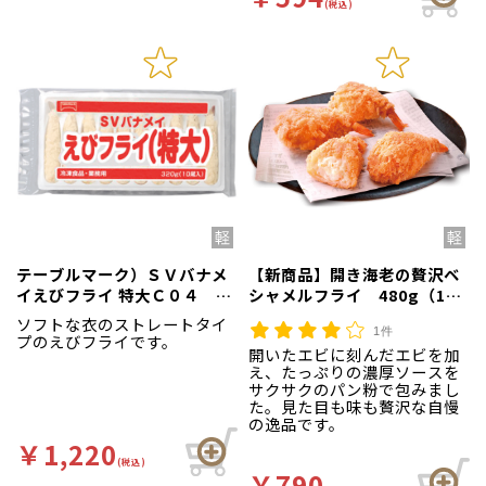
(税込)
テーブルマーク）ＳＶバナメ
【新商品】開き海老の贅沢ベ
イえびフライ 特大Ｃ０４
シャメルフライ 480g（12
320g（10尾入）
個入）
ソフトな衣のストレートタイ
1件
プのえびフライです。
開いたエビに刻んだエビを加
え、たっぷりの濃厚ソースを
サクサクのパン粉で包みまし
た。見た目も味も贅沢な自慢
の逸品です。
￥1,220
(税込)
￥790