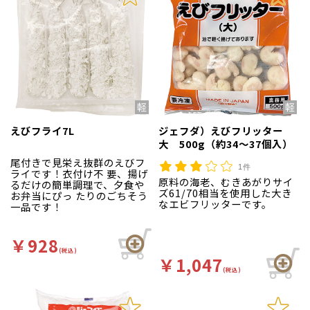
えびフライ7L
ジェフダ）えびフリッター
大 500g（約34～37個入）
尾付きで見栄え抜群のえびフ
1件
ライです！衣付け不 要、揚げ
原料の海老、むきあがりサイ
るだけの簡単調理で、夕食や
ズ61/70相当を使用した大き
お弁当にぴっ たりのごちそう
なエビフリッターです。
一品です！
￥928
(税込)
￥1,047
(税込)