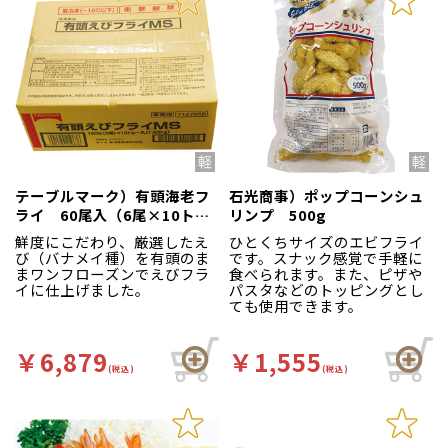
テーブルマーク）有頭海老フ
石光商事）ポップコーンシュ
ライ 60尾入（6尾×10トレ
リンプ 500g
ー）
鮮度にこだわり、厳選したえ
ひとくちサイズのエビフライ
び（バナメイ種）を有頭のま
です。スナック感覚で手軽に
まワンフローズンでえびフラ
食べられます。また、ピザや
イに仕上げました。
パスタなどのトッピングとし
ても使用できます。
￥6,879
￥1,555
(税込)
(税込)