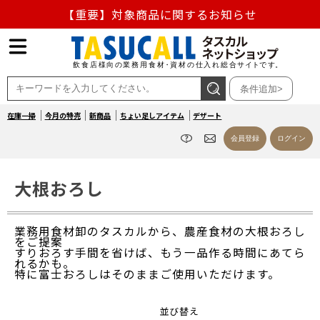
【重要】対象商品に関するお知らせ
【重要】熊本地震の影響による商品出荷停止のお知らせ
熊本県熊本地方を震源とする地震の影響によるお荷物のお
条件追加>
届け遅延について
在庫一掃
今月の特売
新商品
ちょい足しアイテム
デザート
お盆の営業について
会員登録
ログイン
【重要】対象商品に関するお知らせ
大根おろし
業務用食材卸のタスカルから、農産食材の大根おろし
をご提案
すりおろす手間を省けば、もう一品作る時間にあてら
れるかも。
特に富士おろしはそのままご使用いただけます。
並び替え