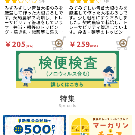
1件
4件
みずみずしい青首大根のみを
みずみずしい青首大根のみを
厳選して作った大根おろしで
厳選して作った大根おろしで
す。契約農家で栽培し、トレ
す。少し粗めにすりおろしま
ーサビリティ管理をしていま
した。契約農家で栽培し、ト
す。弁当・麺等のトッピン
レーサビリティ管理していま
グ・焼き魚・惣菜等に添えた
す。弁当・麺等のトッピン
りと様々な場面でご利用いた
グ・焼き魚・惣菜等に添えた
だけます。少し粗めにすりお
りと様々な場面でご使用くだ
￥205
￥259
ろしています。
さい。
(税込)
(税込)
特集
Specials