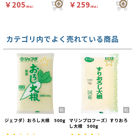
だけます。少し粗めにすりお
りと様々な場面でご使用くだ
￥205
￥259
ろしています。
さい。
(税込)
(税込)
カテゴリ内でよく売れている商品
ジェフダ）おろし大根 500g
マリンプロフーズ）すりおろ
し大根 500g