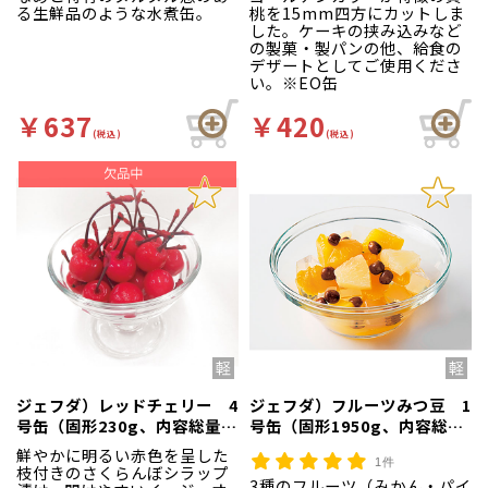
る生鮮品のような水煮缶。
桃を15mm四方にカットしま
した。ケーキの挟み込みなど
の製菓・製パンの他、給食の
デザートとしてご使用くださ
い。※EO缶
￥637
￥420
(税込)
(税込)
ジェフダ）レッドチェリー 4
ジェフダ）フルーツみつ豆 1
号缶（固形230g、内容総量
号缶（固形1950g、内容総量
425g）約47～68粒入
3000g）
鮮やかに明るい赤色を呈した
1件
枝付きのさくらんぼシラップ
3種のフルーツ（みかん・パイ