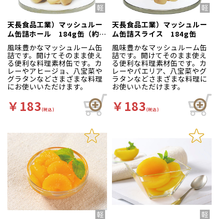
天長食品工業）マッシュルー
天長食品工業）マッシュルー
ム缶詰ホール 184g缶（約
ム缶詰スライス 184g缶
10～30個入）
風味豊かなマッシュルーム缶
風味豊かなマッシュルーム缶
詰です。開けてそのまま使え
詰です。開けてそのまま使え
る便利な料理素材缶です。カ
る便利な料理素材缶です。カ
レーやアヒージョ、八宝菜や
レーやパエリア、八宝菜やグ
グラタンなどさまざまな料理
ラタンなどさまざまな料理に
にお使いいただけます。
お使いいただけます。
￥183
￥183
(税込)
(税込)