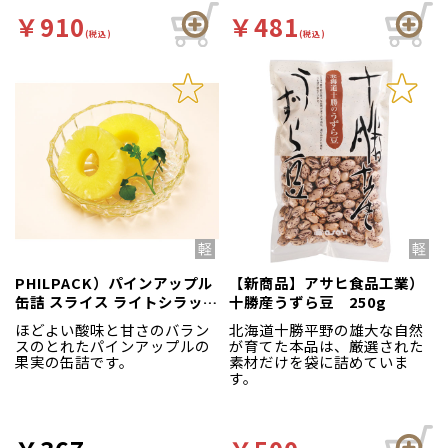
￥910
￥481
(税込)
(税込)
PHILPACK）パインアップル
【新商品】アサヒ食品工業）
缶詰 スライス ライトシラップ
十勝産うずら豆 250g
3号缶
ほどよい酸味と甘さのバラン
北海道十勝平野の雄大な自然
スのとれたパインアップルの
が育てた本品は、厳選された
果実の缶詰です。
素材だけを袋に詰めていま
す。