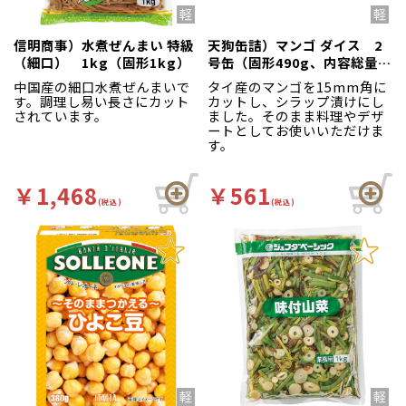
信明商事）水煮ぜんまい 特級
天狗缶詰）マンゴ ダイス 2
（細口） 1kg（固形1kg）
号缶（固形490g、内容総量
825g）
中国産の細口水煮ぜんまいで
タイ産のマンゴを15mm角に
す。調理し易い長さにカット
カットし、シラップ漬けにし
されています。
ました。そのまま料理やデザ
ートとしてお使いいただけま
す。
￥1,468
￥561
(税込)
(税込)