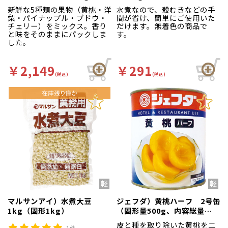
新鮮な5種類の果物（黄桃・洋
水煮なので、殻むきなどの手
梨・パイナップル・ブドウ・
間が省け、簡単にご使用いた
チェリー）をミックス。香り
だけます。無着色の商品で
と味をそのままにパックしま
す。
した。
￥2,149
￥291
(税込)
(税込)
マルサンアイ）水煮大豆
ジェフダ）黄桃ハーフ 2号缶
1kg（固形1kg）
（固形量500g、内容総量
825g）
皮と種を取り除いた黄桃を二
1件