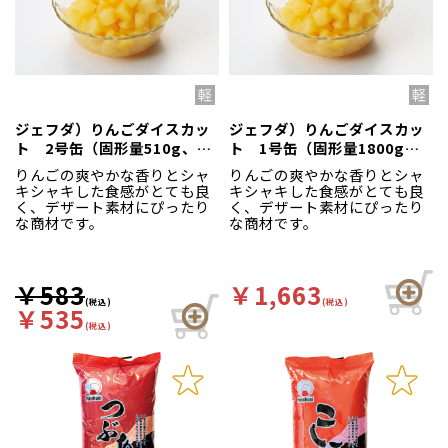
ジェフダ）りんごダイスカッ
ジェフダ）りんごダイスカッ
ト 2号缶（固形量510g、内
ト 1号缶（固形量1800g、
容総量850g）
内容総量3000g）
りんごの爽やかな香りとシャ
りんごの爽やかな香りとシャ
キシャキした食感がとても良
キシャキした食感がとても良
く、デザート素材にぴったり
く、デザート素材にぴったり
な商材です。
な商材です。
￥583
￥1,663
(税込)
(税込)
￥535
(税込)