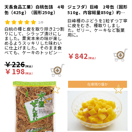
天長食品工業）白桃缶詰 4号
ジェフダ）巨峰 2号缶（固形
缶（425g）（固形250g）
510g、内容総量850g）約
100～136粒入
巨峰種のぶどうを1粒ずつ丁寧
1件
に皮をむき、種取りしまし
白桃の種と皮を取り除き2つ割
た。ゼリー、ケーキなど製菓
りにして、シラップ漬けにし
用に。
ました。果実本来の味が楽し
めるようスッキリした味わい
に仕上げました。そのまま食
べても、ケーキのトッピング
￥842
にも使える商品です。開缶し
(税込)
やすいイージーオープン缶。
￥226
(税込)
￥198
(税込)