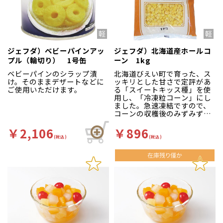
ジェフダ）ベビーパインアッ
ジェフダ）北海道産ホールコ
プル（輪切り） 1号缶
ーン 1kg
ベビーパインのシラップ漬
北海道びえい町で育った、ス
け。そのままデザートなどに
ッキリとした甘さで定評があ
ご使用いただけます。
る「スイートキッス種」を使
用し、「冷凍粒コーン」にし
ました。急速凍結ですので、
コーンの収穫後のみずみずし
さをそのまま閉じ込めてあり
ます。
￥2,106
￥896
(税込)
(税込)