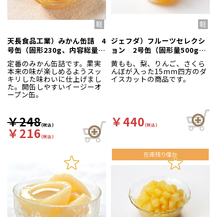
天長食品工業）みかん缶詰 4
ジェフダ）フルーツセレクシ
号缶（固形230g、内容総量
ョン 2号缶（固形量500g、
450g）
内容総量850g）
定番のみかん缶詰です。果実
黄もも、梨、りんご、さくら
本来の味が楽しめるようスッ
んぼが入った15mm四方のダ
キリした味わいに仕上げまし
イスカットの商品です。
た。開缶しやすいイージーオ
ープン缶。
￥248
￥440
(税込)
(税込)
￥216
(税込)