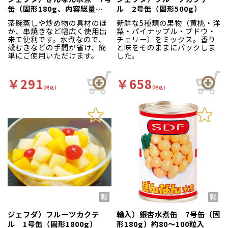
缶（固形180g、内容総量
ル 2号缶（固形500g）
290g）
茶碗蒸しや炒め物の具材のほ
新鮮な5種類の果物（黄桃・洋
か、串焼きなど幅広く使用出
梨・パイナップル・ブドウ・
来て便利です。水煮なので、
チェリー）をミックス。香り
殻むきなどの手間が省け、簡
と味をそのままにパックしま
単にご使用いただけます。
した。
￥291
￥658
(税込)
(税込)
ジェフダ）フルーツカクテ
輸入）銀杏水煮缶 7号缶（固
ル 1号缶（固形1800g）
形180g）約80～100粒入