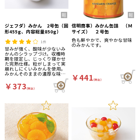
ジェフダ）みかん 2号缶（固
信明商事）みかん缶詰 （Ｍ
形455g、内容総量850g）
サイズ） ２号缶
色も鮮やかで、爽やかな甘味
1件
のみかんです。
甘みが強く、酸味が少ないみ
かんのシラップづけ。収穫時
期を限定し、じっくり寝かせ
た完熟仕様。粒がしまって実
崩れしにくいみかんを使用。
みかんそのままの濃厚な味わ
￥441
いをご堪能ください。
(税込)
￥373
(税込)