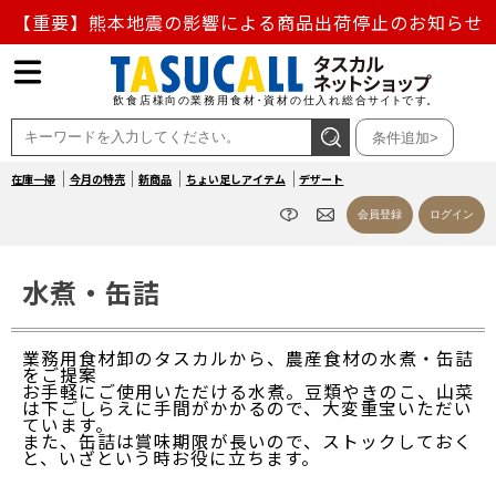
【重要】熊本地震の影響による商品出荷停止のお知らせ
熊本県熊本地方を震源とする地震の影響によるお荷物のお
届け遅延について
条件追加>
お盆の営業について
在庫一掃
今月の特売
新商品
ちょい足しアイテム
デザート
【重要】対象商品に関するお知らせ
会員登録
ログイン
水煮・缶詰
業務用食材卸のタスカルから、農産食材の水煮・缶詰
をご提案
お手軽にご使用いただける水煮。豆類やきのこ、山菜
は下ごしらえに手間がかかるので、大変重宝いただい
ています。
また、缶詰は賞味期限が長いので、ストックしておく
と、いざという時お役に立ちます。