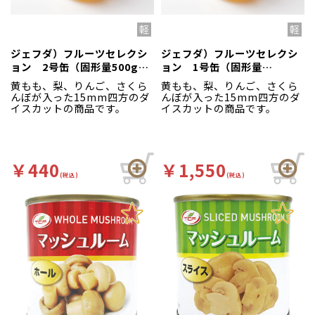
ジェフダ）フルーツセレクシ
ジェフダ）フルーツセレクシ
ョン 2号缶（固形量500g、
ョン 1号缶（固形量
内容総量850g）
1800g、内容総量3000g）
黄もも、梨、りんご、さくら
黄もも、梨、りんご、さくら
んぼが入った15mm四方のダ
んぼが入った15mm四方のダ
イスカットの商品です。
イスカットの商品です。
￥440
￥1,550
(税込)
(税込)