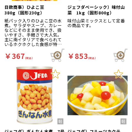
日欧商事）ひよこ豆
ジェフダベーシック）味付山
380g（固形230g）
菜 1kg（固形800g）
紙パック入りのひよこ豆の水
味付山菜ミックスとして定番
煮。サラダやスープ、カレー
の商品です。
などにそのまま使用でき、扱
いやすさ、手軽さで大人気。
主に南イタリアで食べられて
いるホクホクした食感が特徴
の豆。
￥367
￥853
(税込)
(税込)
ジェフダ）ぎんなん水煮 7号
ジェフダ）フルーツカクテ