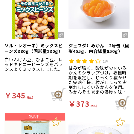
ソル・レオーネ）ミックスビ
ジェフダ）みかん 2号缶（固
ーンズ380g（固形量230g）
形455g、内容総量850g）
白いんげん豆、ひよこ豆、レ
1件
ッドキドニービーンズをバラ
甘みが強く、酸味が少ないみ
ンスよくミックスしました。
かんのシラップづけ。収穫時
期を限定し、じっくり寝かせ
た完熟仕様。粒がしまって実
崩れしにくいみかんを使用。
みかんそのままの濃厚な味わ
￥345
いをご堪能ください。
(税込)
￥373
(税込)