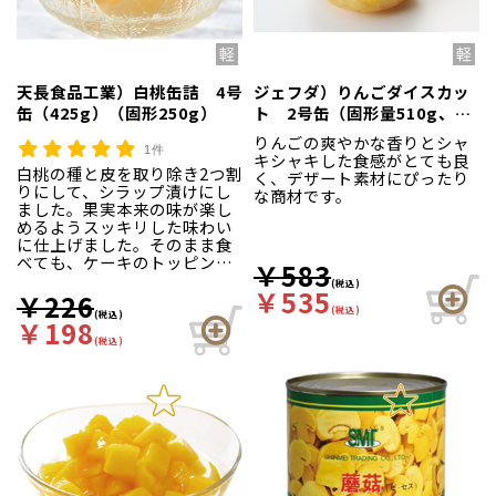
天長食品工業）白桃缶詰 4号
ジェフダ）りんごダイスカッ
缶（425g）（固形250g）
ト 2号缶（固形量510g、内
容総量850g）
りんごの爽やかな香りとシャ
1件
キシャキした食感がとても良
白桃の種と皮を取り除き2つ割
く、デザート素材にぴったり
りにして、シラップ漬けにし
な商材です。
ました。果実本来の味が楽し
めるようスッキリした味わい
に仕上げました。そのまま食
べても、ケーキのトッピング
￥583
にも使える商品です。開缶し
(税込)
￥535
やすいイージーオープン缶。
￥226
(税込)
(税込)
￥198
(税込)