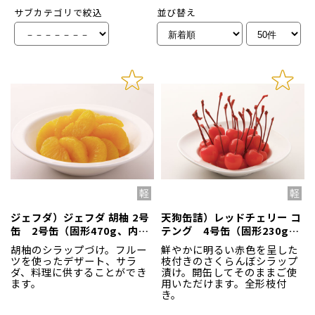
サブカテゴリで絞込
並び替え
ジェフダ）ジェフダ 胡柚 2号
天狗缶詰）レッドチェリー コ
缶 2号缶（固形470g、内容
テング 4号缶（固形230g、
総量850g）
内容総量425g）
胡柚のシラップづけ。フルー
鮮やかに明るい赤色を呈した
ツを使ったデザート、サラ
枝付きのさくらんぼシラップ
ダ、料理に供することができ
漬け。開缶してそのままご使
ます。
用いただけます。全形枝付
き。