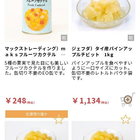
マックストレーディング）ｍ
ジェフダ）タイ産パインアッ
ａｋｓフルーツカクテル ４
プルチビット 1kg
号缶
5種の果実で見た目にも美しい
パインアップルを食べやすい
フルーツカクテルを作りまし
ように一口サイズにカット。
た。缶切り不要のEO缶です。
缶切不要のレトルトパウチ袋
です。
￥248
￥1,134
(税込)
(税込)