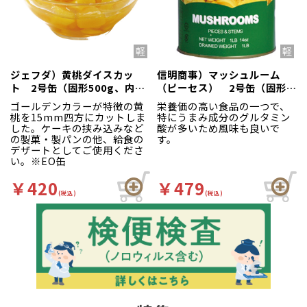
ジェフダ）黄桃ダイスカッ
信明商事）マッシュルーム
ト 2号缶（固形500g、内容
（ピーセス） 2号缶（固形
総量850g）
454g）
ゴールデンカラーが特徴の黄
栄養価の高い食品の一つで、
桃を15mm四方にカットしま
特にうまみ成分のグルタミン
した。ケーキの挟み込みなど
酸が多いため風味も良いで
の製菓・製パンの他、給食の
す。
デザートとしてご使用くださ
い。※EO缶
￥420
￥479
(税込)
(税込)