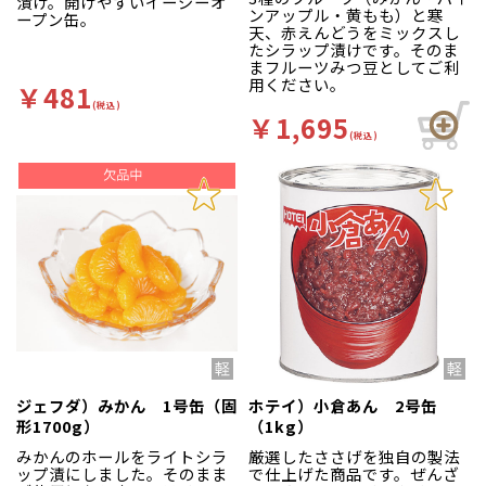
漬け。開けやすいイージーオ
ンアップル・黄もも）と寒
ープン缶。
天、赤えんどうをミックスし
たシラップ漬けです。そのま
まフルーツみつ豆としてご利
用ください。
￥481
(税込)
￥1,695
(税込)
ジェフダ）みかん 1号缶（固
ホテイ）小倉あん 2号缶
形1700g）
（1kg）
みかんのホールをライトシラ
厳選したささげを独自の製法
ップ漬にしました。そのまま
で仕上げた商品です。ぜんざ