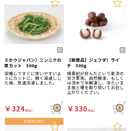
ミホウジャパン）ニンニクの
【新商品】ジェフダ）ライ
芽カット 500g
チ 500g
収穫してすぐに使いやすいよ
楊貴妃が好んだという東洋の
うにカットに、軽く湯通しし
甘き果実。自然解凍、もしく
た後、急速冷凍しました。
は流水で半解凍し、冷たいま
ま皮と種を取り除いてお召し
上がりください。
￥324
￥330
(税込)
(税込)