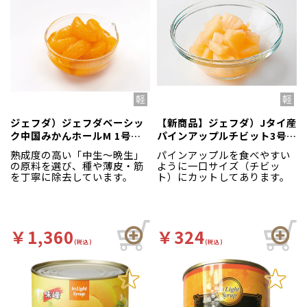
ジェフダ）ジェフダベーシッ
【新商品】ジェフダ）Jタイ産
ク中国みかんホールM 1号
パインアップルチビット3号
缶 1号缶（固形1700g、内
缶 3号缶（固形340g、 内容
熟成度の高い「中生～晩生」
パインアップルを食べやすい
容総量3000g）
総量565g）
の原料を選び、種や薄皮・筋
ように一口サイズ（チビッ
を丁寧に除去しています。
ト）にカットしてあります。
￥1,360
￥324
(税込)
(税込)