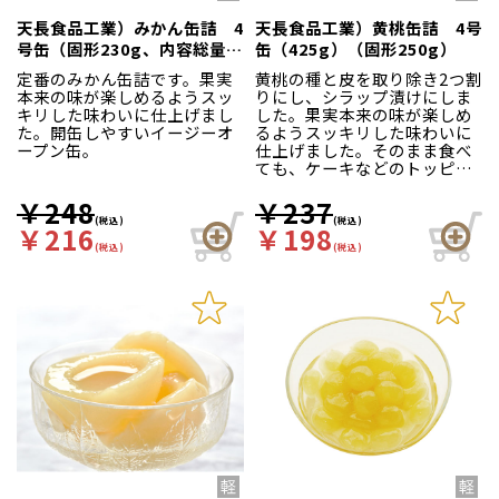
天長食品工業）みかん缶詰 4
天長食品工業）黄桃缶詰 4号
号缶（固形230g、内容総量
缶（425g）（固形250g）
450g）
定番のみかん缶詰です。果実
黄桃の種と皮を取り除き2つ割
本来の味が楽しめるようスッ
りにし、シラップ漬けにしま
キリした味わいに仕上げまし
した。果実本来の味が楽しめ
た。開缶しやすいイージーオ
るようスッキリした味わいに
ープン缶。
仕上げました。そのまま食べ
ても、ケーキなどのトッピン
グにも使える商品です。イー
ジーオープン缶。
￥248
￥237
(税込)
(税込)
￥216
￥198
(税込)
(税込)