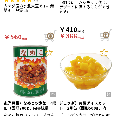
つ割りにしたシラップ漬け。
カナダ産の水煮大豆です。無
デザートに供することができ
添加・無漂白。
ます。
￥410
(税込)
￥388
￥560
(税込)
(税込)
東洋貿易）なめこ水煮缶 4号
ジェフダ）黄桃ダイスカッ
缶（固形200g、内容総量
ト 2号缶（固形500g、内容
400g）
総量850g）
なめこ特有のヌルヌル感のあ
ゴールデンカラーが特徴の黄