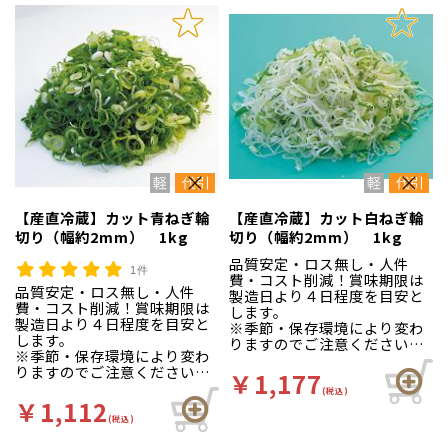
【産直冷蔵】カット青ねぎ輪
【産直冷蔵】カット白ねぎ輪
切り（幅約2mm） 1kg
切り（幅約2mm） 1kg
品質安定・ロス無し・人件
1件
費・コスト削減！賞味期限は
品質安定・ロス無し・人件
製造日より４日程度を目安と
費・コスト削減！賞味期限は
します。
製造日より４日程度を目安と
※季節・保存環境により変わ
します。
りますのでご注意ください。
※季節・保存環境により変わ
※5kg以上でのご注文をお願
りますのでご注意ください。
いします。
￥1,177
※5kg以上でのご注文をお願
5kg未満の場合、キャンセ
(税込)
いします。
￥1,112
ルさせていただきます。
5kg未満の場合、キャンセ
(税込)
【産直冷蔵】と表記のある
ルさせていただきます。
商品同士の混載は可能です。