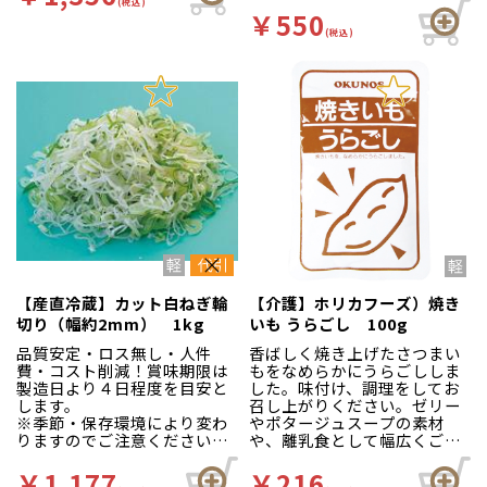
(税込)
￥550
(税込)
【産直冷蔵】カット白ねぎ輪
【介護】ホリカフーズ）焼き
切り（幅約2mm） 1kg
いも うらごし 100g
品質安定・ロス無し・人件
香ばしく焼き上げたさつまい
費・コスト削減！賞味期限は
もをなめらかにうらごししま
製造日より４日程度を目安と
した。味付け、調理をしてお
します。
召し上がりください。ゼリー
※季節・保存環境により変わ
やポタージュスープの素材
りますのでご注意ください。
や、離乳食として幅広くご利
※5kg以上でのご注文をお願
用いただけます。
いします。
￥1,177
￥216