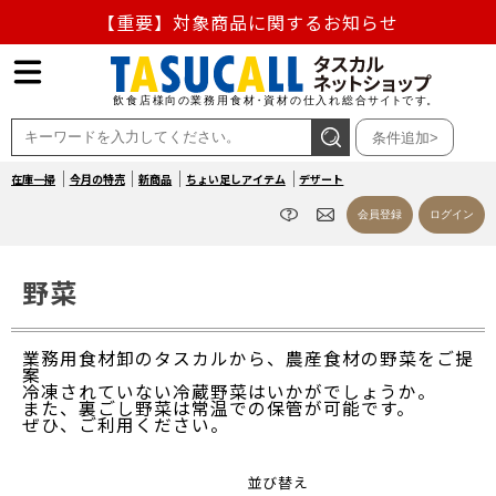
【重要】対象商品に関するお知らせ
【重要】熊本地震の影響による商品出荷停止のお知らせ
熊本県熊本地方を震源とする地震の影響によるお荷物のお
条件追加>
届け遅延について
在庫一掃
今月の特売
新商品
ちょい足しアイテム
デザート
お盆の営業について
会員登録
ログイン
【重要】対象商品に関するお知らせ
野菜
業務用食材卸のタスカルから、農産食材の野菜をご提
案
冷凍されていない冷蔵野菜はいかがでしょうか。
また、裏ごし野菜は常温での保管が可能です。
ぜひ、ご利用ください。
並び替え