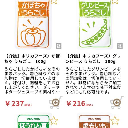
【介護】ホリカフーズ）かぼ
【介護】ホリカフーズ）グリ
ちゃ うらごし 100g
ンピース うらごし 100g
うらごししたかぼちゃをその
うらごししたグリンピースを
ままパック。着色料などの添
そのままパック。着色料など
加物は一切使用していませ
の添加物は一切使用していま
ん。味付け、調理をしてお召
せん。非常になめらかに加工
し上がりください。ゼリーや
されていますので嚥下対応食
ポタージュスープの素材や、
などにも対応可能です。
離乳食として幅広くご利用い
ただけます。
￥237
￥216
(税込)
(税込)