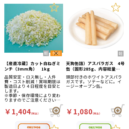
【産直冷蔵】と表記のある
商品同士の混載は可能です。
【産直冷蔵】カット白ねぎミ
天狗缶詰）アスパラガス 4号
ンチ（3mm角） 1kg
缶（固形285g、内容総量
425g）
品質安定・ロス無し・人件
頭部付きのホワイトアスパラ
費・コスト削減！賞味期限は
ガスです。ソテーなどに。イ
製造日より４日程度を目安と
ージーオープン缶。
します。
※季節・保存環境により変わ
りますのでご注意ください。
※5kg以上でのご注文をお願
いします。
￥1,404
￥1,080
5kg未満の場合、キャンセ
(税込)
(税込)
ルさせていただきます。
【産直冷蔵】と表記のある
商品同士の混載は可能です。