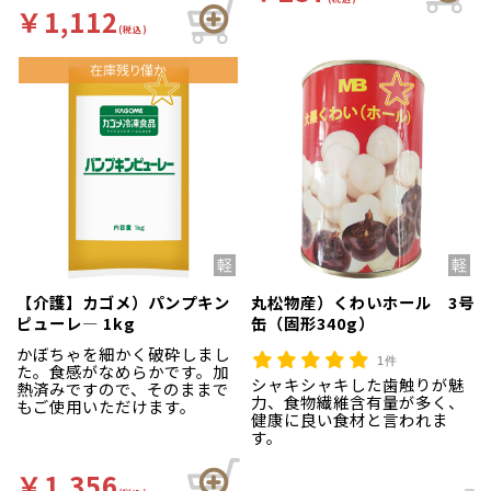
いします。
￥1,112
5kg未満の場合、キャンセ
(税込)
ルさせていただきます。
【産直冷蔵】と表記のある
商品同士の混載は可能です。
【介護】カゴメ）パンプキン
丸松物産）くわいホール 3号
ピューレ― 1kg
缶（固形340g）
かぼちゃを細かく破砕しまし
1件
た。食感がなめらかです。加
シャキシャキした歯触りが魅
熱済みですので、そのままで
力、食物繊維含有量が多く、
もご使用いただけます。
健康に良い食材と言われま
す。
￥1,356