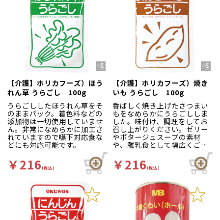
【介護】ホリカフーズ）ほう
【介護】ホリカフーズ）焼き
れん草 うらごし 100g
いも うらごし 100g
うらごししたほうれん草をそ
香ばしく焼き上げたさつまい
のままパック。着色料などの
もをなめらかにうらごししま
添加物は一切使用していませ
した。味付け、調理をしてお
ん。非常になめらかに加工さ
召し上がりください。ゼリー
れていますので嚥下対応食な
やポタージュスープの素材
どにも対応可能です。
や、離乳食として幅広くご利
用いただけます。
￥216
￥216
(税込)
(税込)