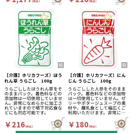
5kg未満の場合、キャンセ
(税込)
(税込)
ルさせていただきます。
【産直冷蔵】と表記のある
商品同士の混載は可能です。
【介護】ホリカフーズ）ほう
【介護】ホリカフーズ）にん
れん草 うらごし 100g
じん うらごし 100g
うらごししたほうれん草をそ
うらごしした人参をそのまま
のままパック。着色料などの
パック。着色料などの添加物
添加物は一切使用していませ
は一切使用していません。ゼ
ん。非常になめらかに加工さ
リーやポタージュスープの素
れていますので嚥下対応食な
材や、離乳食として幅広くご
どにも対応可能です。
利用いただけます。非常にな
めらかに加工されていますの
で嚥下対応食などにも対応可
￥216
￥180
能です。
(税込)
(税込)