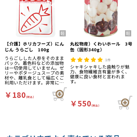
【介護】ホリカフーズ）にん
丸松物産）くわいホール 3号
じん うらごし 100g
缶（固形340g）
うらごしした人参をそのまま
1件
パック。着色料などの添加物
シャキシャキした歯触りが魅
は一切使用していません。ゼ
力、食物繊維含有量が多く、
リーやポタージュスープの素
健康に良い食材と言われま
材や、離乳食として幅広くご
す。
利用いただけます。非常にな
めらかに加工されていますの
で嚥下対応食などにも対応可
￥180
能です。
(税込)
￥550
(税込)