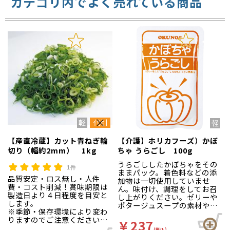
カテゴリ内でよく売れている商品
【産直冷蔵】カット青ねぎ輪
【介護】ホリカフーズ）かぼ
切り（幅約2mm） 1kg
ちゃ うらごし 100g
うらごししたかぼちゃをその
1件
ままパック。着色料などの添
品質安定・ロス無し・人件
加物は一切使用していませ
費・コスト削減！賞味期限は
ん。味付け、調理をしてお召
製造日より４日程度を目安と
し上がりください。ゼリーや
します。
ポタージュスープの素材や、
※季節・保存環境により変わ
離乳食として幅広くご利用い
りますのでご注意ください。
ただけます。
￥237
※5kg以上でのご注文をお願
(税込)