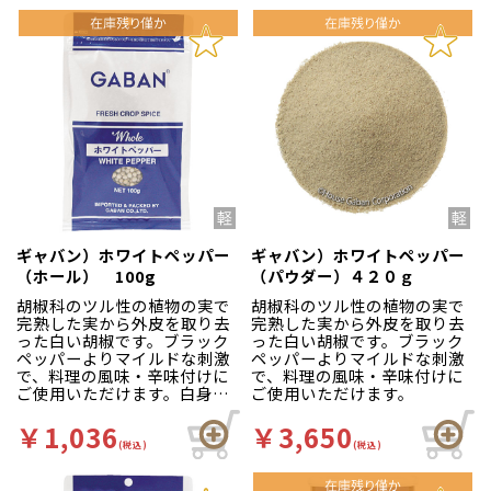
ギャバン）ホワイトペッパー
ギャバン）ホワイトペッパー
（ホール） 100g
（パウダー）４２０ｇ
胡椒科のツル性の植物の実で
胡椒科のツル性の植物の実で
完熟した実から外皮を取り去
完熟した実から外皮を取り去
った白い胡椒です。ブラック
った白い胡椒です。ブラック
ペッパーよりマイルドな刺激
ペッパーよりマイルドな刺激
で、料理の風味・辛味付けに
で、料理の風味・辛味付けに
ご使用いただけます。白身魚
ご使用いただけます。
のムニエル・クリーム煮・グ
ラタン・ホワイトシチュー等
￥1,036
￥3,650
にご使用ください。
(税込)
(税込)