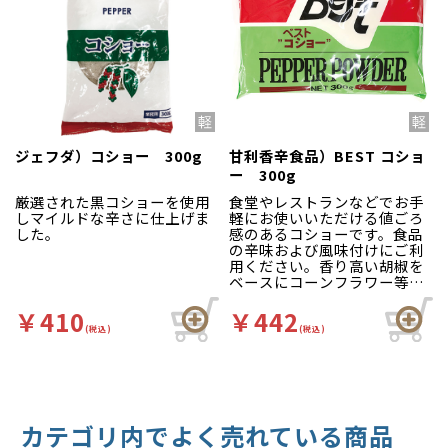
ジェフダ）コショー 300g
甘利香辛食品）BEST コショ
ー 300g
厳選された黒コショーを使用
食堂やレストランなどでお手
しマイルドな辛さに仕上げま
軽にお使いいただける値ごろ
した。
感のあるコショーです。食品
の辛味および風味付けにご利
用ください。香り高い胡椒を
ベースにコーンフラワー等を
副剤として配合していますの
で、流動性が良く、卓上用や
￥410
￥442
仕上げ用のコショーとして最
(税込)
(税込)
適です。
カテゴリ内でよく売れている商品