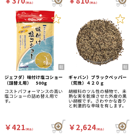
￥370
￥810
(税込)
(税込)
ジェフダ）味付け塩コショー
ギャバン）ブラックペッパー
（詰替え用） 500g
（荒挽）４２０ｇ
コストパフォーマンスの高い
胡椒科のツル性の植物で、未
塩コショーの詰め替え用で
熟な実を乾燥させた外皮の黒
す。
い胡椒です。さわやかな香り
と刺激的な辛味を有します。
￥421
￥2,624
(税込)
(税込)