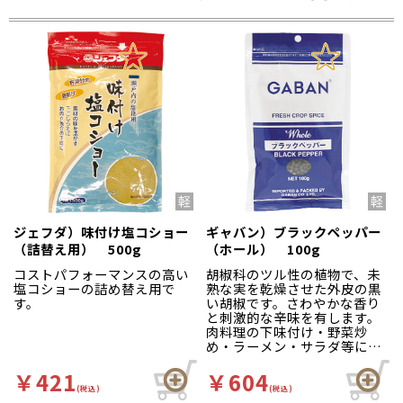
ジェフダ）味付け塩コショー
ギャバン）ブラックペッパー
（詰替え用） 500g
（ホール） 100g
コストパフォーマンスの高い
胡椒科のツル性の植物で、未
塩コショーの詰め替え用で
熟な実を乾燥させた外皮の黒
す。
い胡椒です。さわやかな香り
と刺激的な辛味を有します。
肉料理の下味付け・野菜炒
め・ラーメン・サラダ等にご
使用ください。
￥421
￥604
(税込)
(税込)