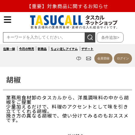
【重要】熊本地震の影響による商品出荷停止のお知らせ
熊本県熊本地方を震源とする地震の影響によるお荷物のお
届け遅延について
条件追加>
お盆の営業について
在庫一掃
今月の特売
新商品
ちょい足しアイテム
デザート
【重要】対象商品に関するお知らせ
会員登録
ログイン
胡椒
業務用食材卸のタスカルから、洋風調味料の中から胡
椒をご提案
少量加えるだけで、料理のアクセントとして味を引き
立ててくれる胡椒。
挽き方の異なる胡椒で、使い分けてみるのもおススメ
です。