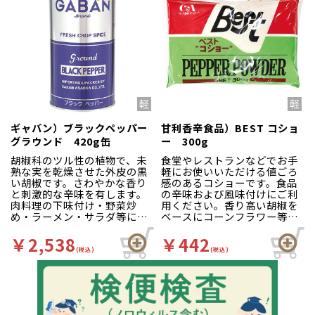
ギャバン）ブラックペッパー
甘利香辛食品）BEST コショ
グラウンド 420g缶
ー 300g
胡椒科のツル性の植物で、未
食堂やレストランなどでお手
熟な実を乾燥させた外皮の黒
軽にお使いいただける値ごろ
い胡椒です。さわやかな香り
感のあるコショーです。食品
と刺激的な辛味を有します。
の辛味および風味付けにご利
肉料理の下味付け・野菜炒
用ください。香り高い胡椒を
め・ラーメン・サラダ等にご
ベースにコーンフラワー等を
使用ください。
副剤として配合していますの
で、流動性が良く、卓上用や
￥2,538
￥442
仕上げ用のコショーとして最
(税込)
(税込)
適です。