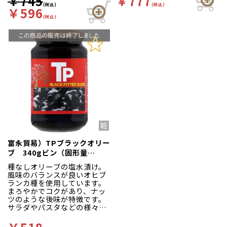
￥745
￥777
(税込)
(税込)
￥596
(税込)
富永貿易）TPブラックオリー
ブ 340gビン（固形量
160g）
種なしオリーブの塩水漬け。
風味のバランスが良いオヒブ
ランカ種を使用しています。
まろやかでコクがあり、ナッ
ツのような後味が特徴です。
サラダやパスタなどの様々な
料理のトッピングに最適で
す。