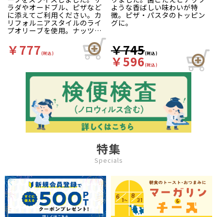
ラダやオードブル、ピザなど
ような香ばしい味わいが特
に添えてご利用ください。カ
徴。ピザ・パスタのトッピン
リフォルニアスタイルのライ
グに。
プオリーブを使用。ナッツの
ような香ばしさと深みのある
味が特徴です。
￥777
￥745
(税込)
(税込)
￥596
(税込)
特集
Specials