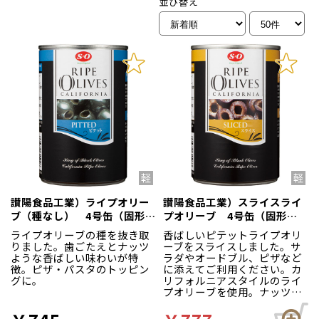
並び替え
讃陽食品工業）ライプオリー
讃陽食品工業）スライスライ
ブ（種なし） 4号缶（固形
プオリーブ 4号缶（固形
170g）
184g）
ライプオリーブの種を抜き取
香ばしいピテットライプオリ
りました。歯ごたえとナッツ
ーブをスライスしました。サ
ような香ばしい味わいが特
ラダやオードブル、ピザなど
徴。ピザ・パスタのトッピン
に添えてご利用ください。カ
グに。
リフォルニアスタイルのライ
プオリーブを使用。ナッツの
ような香ばしさと深みのある
味が特徴です。