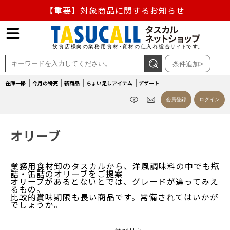
【重要】対象商品に関するお知らせ
【重要】熊本地震の影響による商品出荷停止のお知らせ
熊本県熊本地方を震源とする地震の影響によるお荷物のお
条件追加>
届け遅延について
在庫一掃
今月の特売
新商品
ちょい足しアイテム
デザート
お盆の営業について
会員登録
ログイン
【重要】対象商品に関するお知らせ
オリーブ
業務用食材卸のタスカルから、洋風調味料の中でも瓶
詰・缶詰のオリーブをご提案
オリーブがあるとないとでは、グレードが違ってみえ
るもの。
比較的賞味期限も長い商品です。常備されてはいかが
でしょうか。