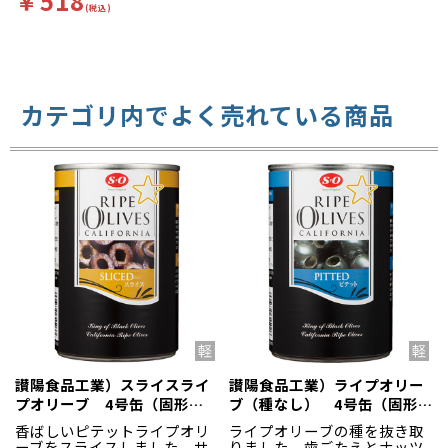
￥518
(税込)
カテゴリ内でよく売れている商品
讃陽食品工業）スライスライ
讃陽食品工業）ライプオリー
プオリーブ 4号缶（固形
ブ（種なし） 4号缶（固形
184g）
170g）
香ばしいピテットライプオリ
ライプオリーブの種を抜き取
ーブをスライスしました。サ
りました。歯ごたえとナッツ