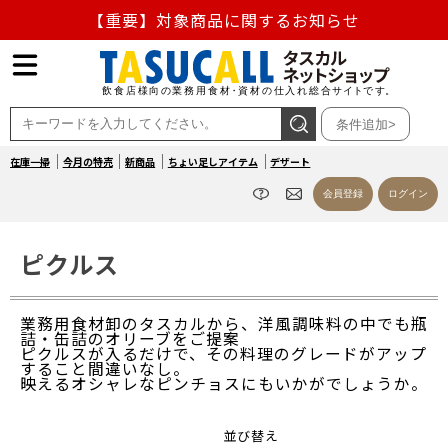
【重要】対象商品に関するお知らせ
【重要】熊本地震の影響による商品出荷停止のお知らせ
熊本県熊本地方を震源とする地震の影響によるお荷物のお
条件追加>
届け遅延について
在庫一掃
今月の特売
新商品
ちょい足しアイテム
デザート
お盆の営業について
会員登録
ログイン
【重要】対象商品に関するお知らせ
ピクルス
業務用食材卸のタスカルから、洋風調味料の中でも瓶
詰・缶詰のオリーブをご提案
ピクルスが入るだけで、その料理のグレードがアップ
すること間違いなし。
映えるオシャレなピンチョスにもいかがでしょうか。
並び替え