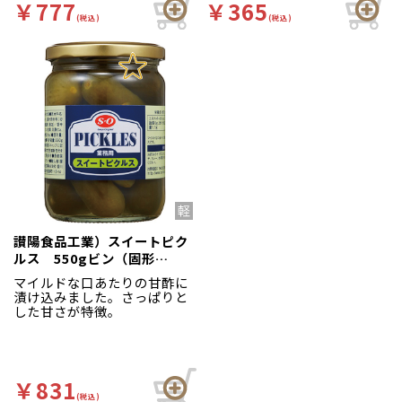
￥777
￥365
(税込)
(税込)
讃陽食品工業）スイートピク
ルス 550gビン（固形
300g）
マイルドな口あたりの甘酢に
漬け込みました。さっぱりと
した甘さが特徴。
￥831
(税込)