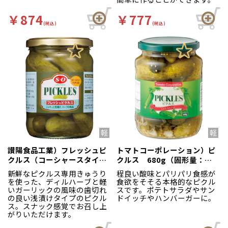
￥874
￥777
(税込)
(税込)
讃陽食品工業）フレッシュピ
トマトコーポレーション）ピ
クルス（コーシャースタイ
クルス 680g（固形量：
ル） 500gビン（固形
380g）
新鮮なピクルス専用きゅうり
程良い酸味とパリパリ食感が
275g）
を使った、ディルハーブと軽
食欲をそそる本格的なピクル
いガーリックの風味の歯切れ
スです。ポテトサラダやサン
の良い浅漬けタイプのピクル
ドイッチやハンバーガーに。
ス。スナック感覚でお召し上
がりいただけます。