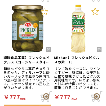
讃陽食品工業）フレッシュピ
Mizkan）フレッシュピクル
クルス（コーシャースタイ
スの素 1L
ル） 500gビン（固形
新鮮なピクルス専用きゅうり
リンゴ酢をベースに、ワイン
275g）
を使った、ディルハーブと軽
ビネガー、醸造酢、香辛料抽
いガーリックの風味の歯切れ
出物で風味づけしたピクルス
の良い浅漬けタイプのピクル
用調味酢です。ほどよい酸味
ス。スナック感覚でお召し上
と甘みが特徴のピクルスを、
がりいただけます。
簡単に作ることができます。
￥777
￥777
(税込)
(税込)