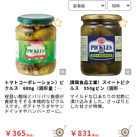
トマトコーポレーション）ピ
讃陽食品工業）スイートピク
クルス 680g（固形量：
ルス 550gビン（固形
380g）
300g）
程良い酸味とパリパリ食感が
マイルドな口あたりの甘酢に
食欲をそそる本格的なピクル
漬け込みました。さっぱりと
スです。ポテトサラダやサン
した甘さが特徴。
ドイッチやハンバーガーに。
￥365
￥831
(税込)
(税込)