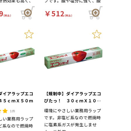
断熱効果も高く、
プです。酸や塩分に強く、酸
なゴム付きで食品
素や水分を通しにくいので、
9
￥512
全です。
食品の酸化や乾燥を抑え、鮮
(税込)
(税込)
度を保ちます。①お皿に合わ
せて「クルッと一発！」ラッ
プのまとわりつきを防止する
クレハカット！②巻き戻りガ
ードの設置により、フィルム
の端がロールに巻き戻るのを
防ぎます。③サイドフラップ
下部の形状を改良し、破損を
防ぎます。※内刃（蓋）
ダイアラップエコ
【規制中】ダイアラップエコ
４５ｃｍＸ５０ｍ
ぴたっ！ ３０ｃｍＸ１００
ｍ
環境にやさしい業務用ラップ
1件
です。非塩ビ系なので燃焼時
しい業務用ラップ
に塩素系ガスが発生しませ
ビ系なので燃焼時