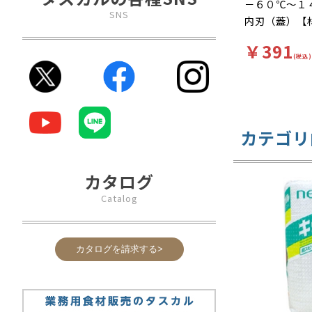
－６０℃～１
SNS
内刃（蓋）【
ビニリデン 
￥391
【補足２】使
(税込)
明【柄】柄無
ット性が良い
コシがあり、
つきがよいラ
カテゴリ
塩分に強く、
しにくいので
乾燥を抑え、
カタログ
す。お皿に合
Catalog
と一発！」ラ
つきを防止す
ト！巻き戻り
カタログを請求する>
より、フィル
に巻き戻るの
イドフラップ
良し、破損を