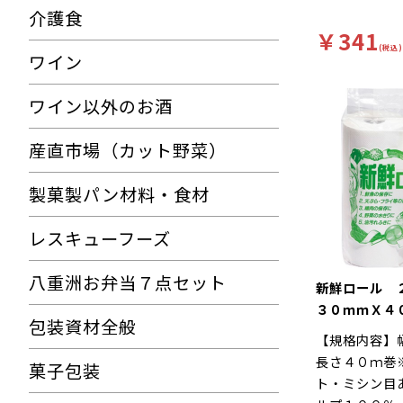
介護食
￥341
(税込)
ワイン
ワイン以外のお酒
産直市場（カット野菜）
製菓製パン材料・食材
レスキューフーズ
八重洲お弁当７点セット
新鮮ロール 
３０ｍｍＸ４
包装資材全般
【規格内容】
長さ４０ｍ巻
菓子包装
ト・ミシン目