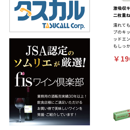
激吸収
二枚重
濡れて
プのキ
ッドエ
もしっ
潔に保
￥19
ーズ」
シュパル