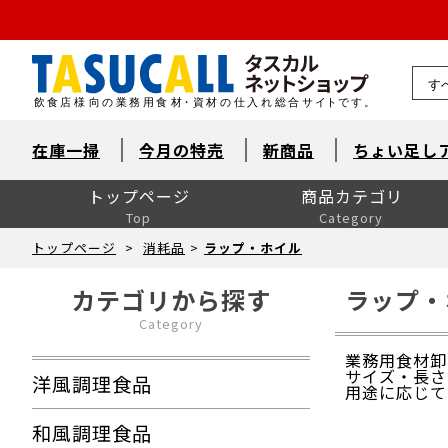
熊本県
在庫一掃
今月の特売
新商品
ちょい足し
トップページ
商品カテゴリ
Top
Category
洋風調理食品
和風調理食品
中華食材・韓国食材
米飯・麺類・パン
デザート
とれたて鮮魚【旬鮮便】
自然素材・水産
自然素材・畜産
自然素材・農産
洋風調味料
和風調味料
中華調味料
消耗品
洗剤・衛生
厨房用品
卓上用品
ユニフォーム
販促用品
季節の食材
ドリンク・飲料関連
介護食
ワイン
ワイン以外のお酒
産直市場（カット野菜）
製菓製パン材料・食材
レスキューフーズ
八重洲お弁当７点セット
包装資材全般
菓子包装
容器
イベント・テイクアウト
洗剤類・衛生用品
パン包装
飲食消耗品・飾り
厨房内消耗品
厨房内備品
袋・シート・食品包装
梱包・結束・ラッピング
店舗備品・消耗品
ラベル・シール
トップページ
>
消耗品
>
ラップ・ホイル
カテゴリから探す
ラップ・
Category
業務用食材卸
サイズ・長さ
洋風調理食品
用途に応じて
和風調理食品