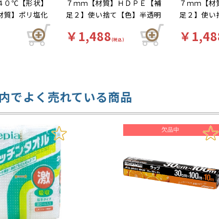
４０℃【形状】
７ｍｍ【材質】ＨＤＰＥ【補
７ｍｍ【材
材質】ポリ塩化
足２】使い捨て【色】半透明
足２】使い
刃の材質：鉄
【柄】柄無【キーワード】ナ
【柄】柄無
￥1,488
￥1,48
い捨て【色】透
イロン袋、ベーシック、ｅラ
イロン袋、
(税込)
 プロ仕様でカ
ップ、イーラップ ティッシ
ップ、イー
金属刃を採用！
ュペーパー式で取り出しやす
ュペーパー
はがれにくく、
く衛生的！業務用で＋２００
く衛生的！
ップです。酸や
枚だから大変お得！！容器に
枚だから大
内でよく売れている商品
酸素や水分を通
入っているので衛生的にご使
入っている
、食品の酸化や
用いただけます。
用いただけ
鮮度を保ちま
わせて「クルッ
ップのまとわり
るクレハカッ
ガードの設置に
ムの端がロール
を防ぎます。サ
下部の形状を改
防ぎます。