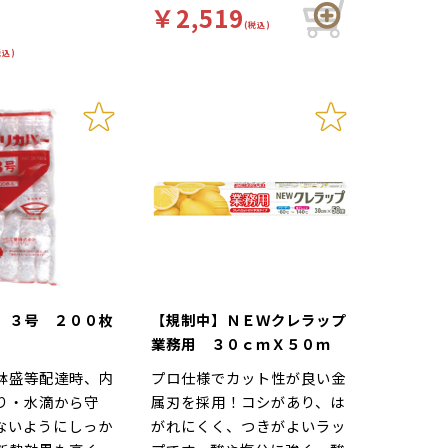
￥2,519
縮させます。《低吸収タイ
(税込)
プ》お刺身を始め、生鮮素材
税込)
の冷蔵管理・鮮度管理に適し
ています。
 ３号 ２００枚
【規制中】ＮＥＷクレラップ
業務用 ３０ｃｍＸ５０ｍ
鉢盛等配達時、内
プロ仕様でカット性が良い金
り・水滴から守
属刃を採用！コシがあり、は
ないようにしっか
がれにくく、つきがよいラッ