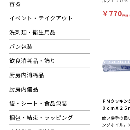
ルプ１００％
容器
捨て【色】白
￥770
ーワード】キ
(税込)
イベント・テイクアウト
ー、キッチン
ート、食材保
洗剤類・衛生用品
り パルプ１
衛生的。さら
パン包装
して設計され
ーパーです。
飲食消耗品・飾り
経済的！クレ
ていますので
厨房内消耗品
性に優れてい
油・保水性も
厨房内備品
活躍していま
ＦＭクッキン
袋・シート・食品包装
０ｃｍＸ２５
梱包・結束・ラッピング
使い勝手の良
ングホイル。