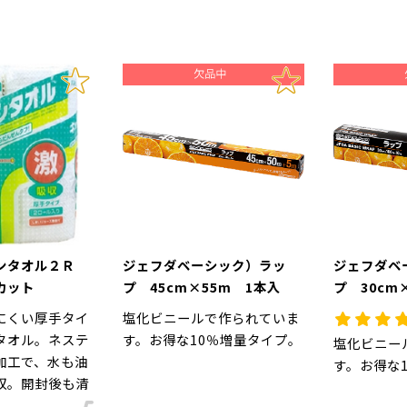
チンタオル２Ｒ
ジェフダベーシック）ラッ
ジェフダベ
カット
プ 45cm×55m 1本入
プ 30cm
にくい厚手タイ
塩化ビニールで作られていま
タオル。ネステ
す。お得な10％増量タイプ。
塩化ビニー
加工で、水も油
す。お得な
収。開封後も清
る「しまいジョ