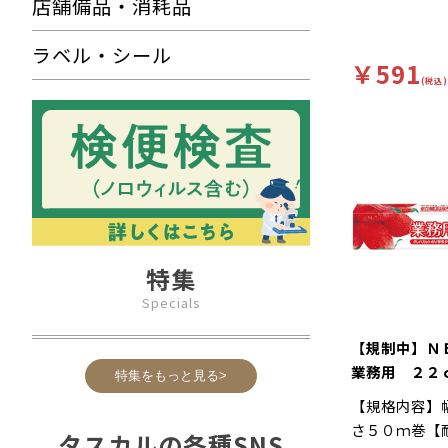
店舗備品・消耗品
ラベル・シール
￥591
(税込)
特集
Specials
【規制中】Ｎ
業務用 ２２
特集をもっと見る>
【規格内容】
さ５０ｍ巻【
タスカルの各種SNS