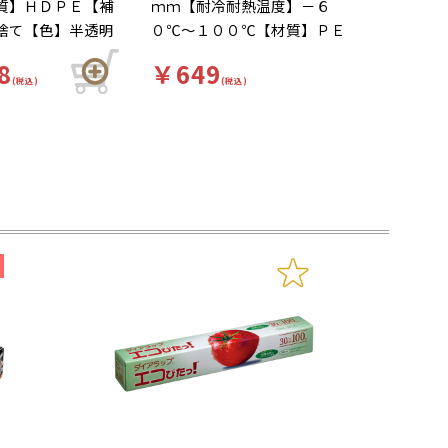
質】ＨＤＰＥ【補
ｍｍ【耐冷耐熱温度】－６
捨て【色】半透明
０℃～１００℃【材質】ＰＥ
【キーワード】ナ
（ポリエチレン）【補足２】
8
￥649
ベーシック、ｅラ
使い捨て【色】半透明【柄】
(税込)
(税込)
ラップ ティッシ
柄付 強力カラージッパーで
式で取り出しやす
しっかり密封！冷凍やけも防
業務用で＋２００
ぎます。熱伝導性のよい厚手
変お得！！容器に
のポリエチレン素材なので、
ので衛生的にご使
中の食品を急速かつ均一に冷
ます。
凍できます。密閉性に優れ、
冷凍時の乾燥や冷凍やけを防
ぎます。カレーやシチューな
ど液状の食品の冷凍にも便利
です。冷凍保存した肉や魚な
どをそのまま電子レンジで解
凍できます。立てかけたり積
み重ねたりすることで、スッ
キリ収納できます。