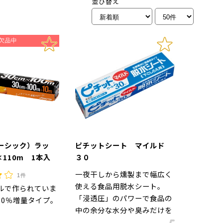
並び替え
ーシック）ラッ
ピチットシート マイルド
×110m 1本入
３０
一夜干しから燻製まで幅広く
1件
使える食品用脱水シート。
ルで作られていま
「浸透圧」のパワーで食品の
10％増量タイプ。
中の余分な水分や臭みだけを
吸収し、旨みをギュッ！と凝