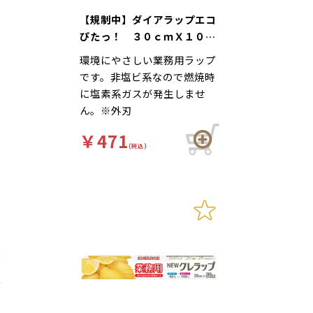
【規制中】ダイアラップエコ
ぴたっ！ ３０ｃｍＸ１００
ｍ
環境にやさしい業務用ラップ
です。非塩ビ系なので燃焼時
に塩素系ガスが発生しませ
。
ん。※外刃
￥471
(税込)