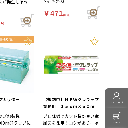
ん。※外刃
スが発生しませ
￥471
(税込)
税込)
プカッター
【規制中】ＮＥＷクレラップ
マイページ
業務用 １５ｃｍＸ５０ｍ
ップ包装機。
プロ仕様でカット性が良い金
500m巻ラップに
属刃を採用！コシがあり、は
カート