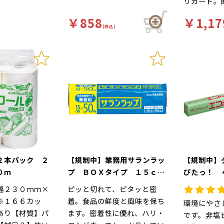
りガード。
着脱も容易
￥858
￥1,17
衛生上も安
(税込)
２本パック ２
【規制中】業務用サランラッ
【規制中】
０ｍ
プ ＢＯＸタイプ １５ｃｍ
ぴたっ！ 
Ｘ５０ｍ
幅２３０ｍｍ×
ピッと切れて、ピタッと密
※１６６カッ
着。食品の鮮度と風味を保ち
環境にやさ
あり【材質】パ
ます。密着性に優れ、ハリ・
です。非塩