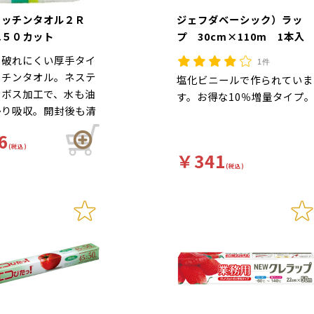
キッチンタオル２Ｒ
ジェフダベーシック）ラッ
ね５０カット
プ 30cm×110m 1本入
も破れにくい厚手タイ
1件
ッチンタオル。ネステ
塩化ビニールで作られていま
ンボス加工で、水も油
す。お得な10％増量タイプ
かり吸収。開封後も清
管できる「しまいジョ
6
ミシン目付き。フレッ
(税込)
￥341
プ100％製品です。
(税込)