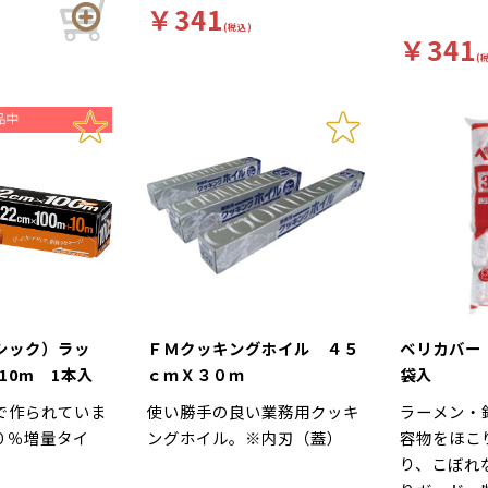
￥341
目付き。フレッ
(税込)
￥341
0％製品です。
(
シック）ラッ
ＦＭクッキングホイル ４５
ベリカバー
110m 1本入
ｃｍＸ３０ｍ
袋入
で作られていま
使い勝手の良い業務用クッキ
ラーメン・
０％増量タイ
ングホイル。※内刃（蓋）
容物をほこ
り、こぼれ