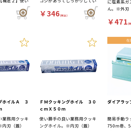
【補足２】使い
コシがあってしっかりしてい
に塩素系ガ
【柄】柄無【キ
るので、扱いやすいラップで
ん。※外刃
￥346
ッチンペーパ
す。冷凍保存から電子レンジ
(税込)
￥471
タオル、吸水シ
加熱までお使いいただけま
(
存、ドリップ取
す。塩分や酸に強いので、梅
００％で安全、
干しやレモン、みそなどを包
に、強度も重視
むのにも適しています。耐熱
たクッキングペ
温度140℃。電子レンジでも
１６６カットで
ゆとりをもって使えます。※
ープ加工を施し
内刃（蓋）
、柔軟性・剥離
ます。吸水・吸
抜群！厨房で大
す。
グホイルＡ ３
ＦＭクッキングホイル ３０
ダイアラッ
ｍ
ｃｍＸ５０ｍ
い業務用クッキ
使い勝手の良い業務用クッキ
簡易手動ラ
※内刃（蓋）
ングホイル。※内刃（蓋）
750m巻、