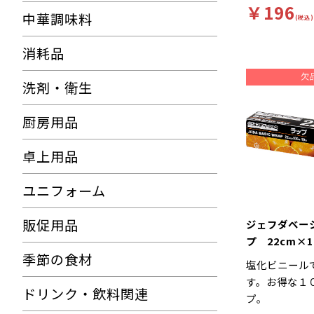
￥196
ーズ」ミシン
中華調味料
(税込)
シュパルプ10
消耗品
洗剤・衛生
厨房用品
卓上用品
ユニフォーム
販促用品
ジェフダベー
プ 22cm×
季節の食材
塩化ビニール
す。お得な１
ドリンク・飲料関連
プ。