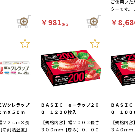
ご使用いた
ターです。
300mm
￥981
￥8,68
水周りに強
(税込)
手。
ＥＷクレラップ
ＢＡＳＩＣ ｅ－ラップ２０
ＢＡＳＩＣ
ｃｍＸ５０ｍ
０ １２００枚入
０ １００
幅２２ｃｍ×長
【規格内容】幅２００×長さ
【規格内容
耐冷耐熱温度】
３００ｍｍ【厚み】０．００
３４０ｍｍ