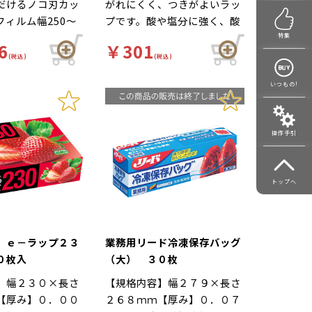
だけるノコ刃カッ
がれにくく、つきがよいラッ
フィルム幅250～
プです。酸や塩分に強く、酸
まで対応可能です。
素や水分を通しにくいので、
特集
6
￥301
いタフな使い勝
食品の酸化や乾燥を抑え、鮮
(税込)
(税込)
度を保ちます。①お皿に合わ
せて「クルッと一発！」ラッ
いつもの!
プのまとわりつきを防止する
クレハカット！②巻き戻りガ
操作手引
ードの設置により、フィルム
の端がロールに巻き戻るのを
防ぎます。③サイドフラップ
トップへ
下部の形状を改良し、破損を
防ぎます。※内刃（蓋）
 ｅ－ラップ２３
業務用リード冷凍保存バッグ
０枚入
（大） ３０枚
】幅２３０×長さ
【規格内容】幅２７９×長さ
【厚み】０．００
２６８ｍｍ【厚み】０．０７