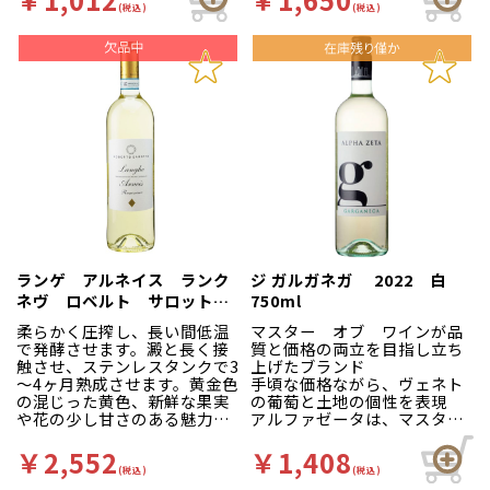
く、非常にミネラルに富んだ
目当主であるピエロ・アンテ
にも合わせて楽しんでいただ
(税込)
(税込)
土壌。樹齢は35～50年。ステ
ィノリ侯爵と3人の愛娘がファ
けるフードフレンドリーな1本
ンレスタンクで発酵。樽熟成
ミリーの想いを受け継ぎ、ワ
です。名門、アンティノリが
なし。酵母は畑から採取した
インビジネスを展開していま
プーリアで手掛ける上質なシ
カリカンテに相性の良いもの
す。 アンティノリが名門と言
ャルドネをぜひお愉しみくだ
をスターターとして使用。
われる所以となったフラッグ
さい。
白い花や磯の香り、ライムを
シップワイン、「ティニャネ
思わせる香りがあり、ミネラ
ロ」と「ソライア」はイタリ
ル感とフレッシュな柑橘系果
アワインの歴史を変えた、ス
実の風味が感じられ、バラン
ーパータスカンの先駆けとし
スよく心地良い余韻がありま
て広く知られています。 こち
す。
らのトルマレスカは1998年に
アンティノリがプーリア州に
ワイン造りの可能性を見出し
土地を購入、設立したワイナ
リー。トルマレスカとは「海
ランゲ アルネイス ランク
ジ ガルガネガ 2022 白
の目の前にある塔」という意
ネヴ ロベルト サロット
750ml
味で、その名の通りブドウ畑
白 750ml
の前にはエメラルドグリーン
柔らかく圧搾し、長い間低温
マスター オブ ワインが品
の海が広がります。 現当主の
で発酵させます。澱と長く接
質と価格の両立を目指し立ち
ピエロ氏は、「プーリアの太
触させ、ステンレスタンクで3
上げたブランド
陽、土壌、大地、気候、恵
～4ヶ月熟成させます。黄金色
手頃な価格ながら、ヴェネト
み、歴史、文化、食事に魅力
の混じった黄色、新鮮な果実
の葡萄と土地の個性を表現
と可能性を感じただけでな
や花の少し甘さのある魅力的
アルファゼータは、マスター
く、この地には多くのブドウ
な香り、口の中ではアーモン
オブ ワインであるデイヴィッ
品種があり、その数だけチャ
ドの風味が感じられます。フ
ド グリーヴ氏と、ニュージー
￥2,552
￥1,408
レンジできる。プリミティー
ルーティさとすっきり感があ
ランド出身の醸造家マット ト
(税込)
(税込)
ヴォ、ネグロアマーロ、アリ
ります。
ムソン氏が立ち上げたブラン