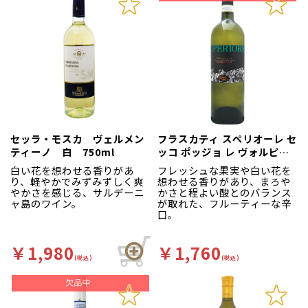
に守ってきた栽培家の手によ
って造られる完熟ブドウと、
組合が持つ最新鋭の設備から
高品質でコストパフォーマン
スに優れたワインが生みださ
れております。
イタリア中南部、アブルッツ
ォ州は「ヨーロッパでも最も
グリーンなエリア」と言われ
ています。山々が連なり、ア
ドレア海まで丘陵地帯が広が
っており、同州の4割近くの面
セッラ・モスカ ヴェルメン
積が国立自然公園となってい
フラスカティ スペリオーレ セ
ます。ブドウ造りには理想的
ティーノ 白 750ml
ッコ ポッジョ レ ヴォルピ
な立地が、このような自然条
750ml
白い花を想わせる香りがあ
フレッシュな果実や白い花を
件下で形成されています。イ
り、軽やかでみずみずしく爽
想わせる香りがあり、まろや
タリアでも有名な品種モンテ
やかさを感じる、サルデーニ
かさと程よい酸とのバランス
プルチアーノはこの地で生ま
ャ島のワイン。
が取れた、フルーティーな辛
れます。
口。
しっかりと熟したブドウのポ
テンシャルを最大限に発揮す
るため、最新鋭の清潔な設備
￥1,980
￥1,760
を備えたワイナリーでワイン
造りが行われます。アブルッ
(税込)
(税込)
ツォのブドウの特徴を最大限
に生かすための研究、醸造設
備への惜しみない投資が優れ
た品質を生みだしています。