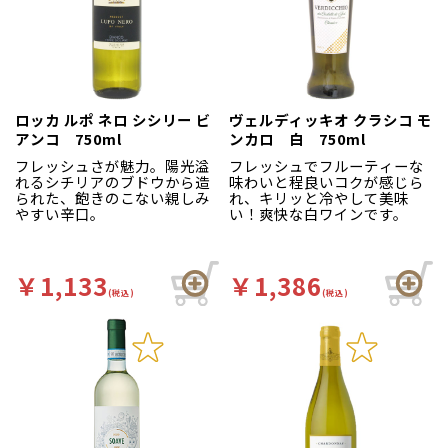
られる。濃密な味わいでとろ
とろとした質感。酸もしっか
りとあり、飲み応えのある
白。
ロッカ ルポ ネロ シシリー ビ
ヴェルディッキオ クラシコ モ
アンコ 750ml
ンカロ 白 750ml
フレッシュさが魅力。陽光溢
フレッシュでフルーティーな
れるシチリアのブドウから造
味わいと程良いコクが感じら
られた、飽きのこない親しみ
れ、キリッと冷やして美味
やすい辛口。
い！爽快な白ワインです。
￥1,133
￥1,386
(税込)
(税込)