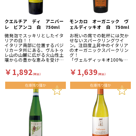
方特有の伝統的なワインを幅
広く生産し、多くのお客様に
お届けしています。
デリケートな花や熟したフル
クエルチア ディ アニバー
モンカロ オーガニック ヴ
ーツの香り、ドライな口当た
レ ビアンコ 白 750ml
ェルディッキオ 白 750ml
りにバランスのよいフレッシ
ュな味わいの辛口。アペリテ
微発泡でスッキリとしたイタ
お祝いの席での乾杯には欠か
ィフに、繊細な味わいのパス
リアの白！！
せないスパークリングワイ
タやリゾット！魚介類とも相
イタリア南部に位置するバジ
ン。注目度上昇中のイタリア
性バッチリ！
リカータ州にある、ヴルトゥ
のオーガニックスパークリン
（スクリューキャップ）
レ山の山麓に広がる火山性土
グ！
壌からの豊かな恵みを受けた
「ヴェルディッキオ100%の
土着品種ブドウから造られま
オーガニック スプマン
す。
テ！！」
￥1,892
￥1,639
紅茶やジャワティーを想わせ
アドリア海に面したマルケ州
(税込)
(税込)
る風味があり、しっかりとし
の、ヴェルディッキオ生産の
た酸とミネラル感が ありコ
中心地モンテカロットにワイ
クが感じられ、食中酒にピッ
ナリーはあります。オレンジ
タリです。
の花を想わせる甘い香りがあ
り、泡立ちは柔らかくふくよ
かで、酸と果実味のバランス
が取れています。
現在ビオ認証畑60haに加え
て、EU認定の低環境負荷栽培
畑300haも所有しており、病
害等と戦うのではなくそれら
を防ぐ発想の下、より自然環