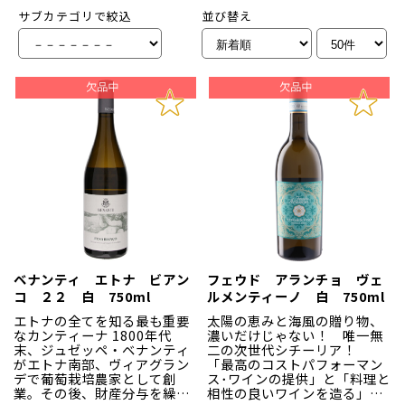
サブカテゴリで絞込
並び替え
ベナンティ エトナ ビアン
フェウド アランチョ ヴェ
コ ２２ 白 750ml
ルメンティーノ 白 750ml
エトナの全てを知る最も重要
太陽の恵みと海風の贈り物、
なカンティーナ 1800年代
濃いだけじゃない！ 唯一無
末、ジュゼッペ・ベナンティ
二の次世代シチーリア！
がエトナ南部、ヴィアグラン
「最高のコストパフォーマン
デで葡萄栽培農家として創
ス･ワインの提供」と「料理と
業。その後、財産分与を繰り
相性の良いワインを造る」と