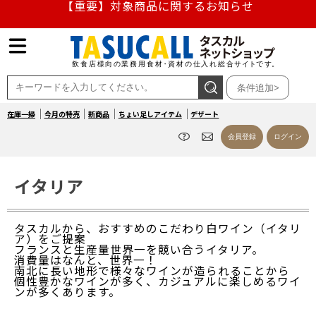
【重要】熊本地震の影響による商品出荷停止のお知らせ
熊本県熊本地方を震源とする地震の影響によるお荷物のお
届け遅延について
条件追加>
お盆の営業について
在庫一掃
今月の特売
新商品
ちょい足しアイテム
デザート
【重要】対象商品に関するお知らせ
会員登録
ログイン
イタリア
タスカルから、おすすめのこだわり白ワイン（イタリ
ア）をご提案
フランスと生産量世界一を競い合うイタリア。
消費量はなんと、世界一！
南北に長い地形で様々なワインが造られることから
個性豊かなワインが多く、カジュアルに楽しめるワイ
ンが多くあります。