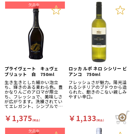
たブドウをブレンドし、シャ
トでファインなワインとなり
ルドネという広く知られてい
ます。さらに、ワインにリッ
る国際品種を用いながらもプ
チさを与えるため、シュー
ーリア州のテロワールの個性
ル リを行います。
を最大限に表現した造りとな
っています。 最適なタイミン
ソアーヴェエリアの外で、ヴ
グで収穫したブドウは、直ち
ァルパンティーナの丘の斜面
にセラーに運ばれ、優しく丁
に位置します。標高は100～
寧に圧搾。マスト（ブドウ果
300m、南東向きです。冷涼
汁）は10℃に冷やした状態で
で穏やかな気候は、葡萄をゆ
24時間清澄、不純物などを取
っくりと成熟させ、香りと酸
り除きます。その後、ステン
を保ちます。土壌はやせてい
レスタンクで厳選した酵母で
て白亜質、葡萄樹にストレス
発酵します。
を与え、素晴らしい品質の果
プライヴェート キュヴェ
ロッカ ルポ ネロ シシリー ビ
グラスに注ぐとグリーンがか
実を造り出します。
ブリュット 白 750ml
アンコ 750ml
った明るいイエローの色合
い。ジャスミンの花やハー
SO2を加えず、プヌマティッ
生き生きとした細かい泡立
フレッシュさが魅力。陽光溢
ブ、柑橘系果実や白桃のフレ
クプレスで全房圧搾します。
ち、輝きのある麦わら色。豊
れるシチリアのブドウから造
ッシュなアロマ。ラベンダー
果汁はすぐに冷却し、自然に
かなりんごのアロマが際立
られた、飽きのこない親しみ
の香りも感じられます。口に
落ち着かせます。1,200hLの
ち、フレッシュで、美味しさ
やすい辛口。
含むとフレッシュで生き生き
ステンレスタンクに入れ、12
が広がります。洗練されてい
とした印象。溢れる果実味に
～14度で発酵させます。4ヶ
てエレガント、シンプルです
美しい酸の抜群のバランス。
月澱と共に寝かせます。丸み
が、しっかりとしたストラク
海塩が備わったミネラル感が
を与えるため、20％を500Lの
チャーがあります。
￥1,375
￥1,133
余韻に心地よく感じられま
樽（新樽でない）で2～3ヶ月
(税込)
(税込)
す。
熟成させます。瓶詰までステ
海沿いの畑で収穫されたブド
ンレスタンク（1,200hL）で
ウを用いているため、 潮風や
温度管理の下、寝かせます。