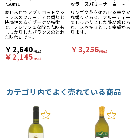
ワインの個性・品質を飛躍的
750mL
ッラ スパリーナ 白
に向上させることに成功しま
750ml
した。
麦わら色でアプリコットやシ
リンゴや花を想わせる華やか
今では高品質のフリウリ グラ
トラスのフルーティな香りと
な香りがあり、フルーティー
ーヴェ D.O.C.を造ることで定
持続性のあるブーケが特徴
でしっかりとした酸が感じら
評のある「ディ・レナル
で、フレッシュな酸と塩味も
れ、スッキリとして余韻があ
ド」。ワイン造りは伝統的手
しっかりしたバランスのとれ
ります。
法の良い部分と最新のテクノ
た味わいです。
ロジーをうまく融合させた形
で、手間暇を惜しまず、決し
￥2,640
￥3,256
て量を求めない高品質・少量
(税込)
(税込)
￥2,145
生産を貫いています。
(税込)
オーナーであるマッシモ氏の
性格、“非常に生真面目で計画
的、何時も清潔で整理されて
いる”がそのままワイン造りに
も反映されています。
彼の性格がそのまま現れてお
カテゴリ内でよく売れている商品
り、伝統に固執せず、常に新
しいテクノロジーをいち早く
取り入れる時代感覚を持って
おり、彼のワインは世界中で
人気となっています。
バニラの香りが豊か。パイナ
ップルやナッツ、蜂蜜に、線
香のようなニュアンスも感じ