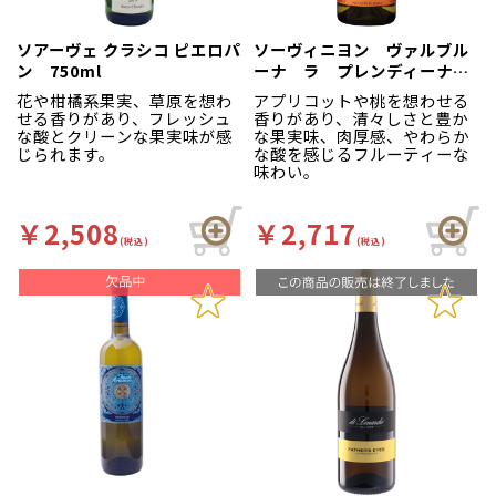
境に負担をかけず葡萄を栽培
しています。
ソアーヴェ クラシコ ピエロパ
ソーヴィニヨン ヴァルブル
ン 750ml
ーナ ラ プレンディーナ
白 750ml
花や柑橘系果実、草原を想わ
アプリコットや桃を想わせる
せる香りがあり、フレッシュ
香りがあり、清々しさと豊か
な酸とクリーンな果実味が感
な果実味、肉厚感、やわらか
じられます。
な酸を感じるフルーティーな
味わい。
￥2,508
￥2,717
(税込)
(税込)