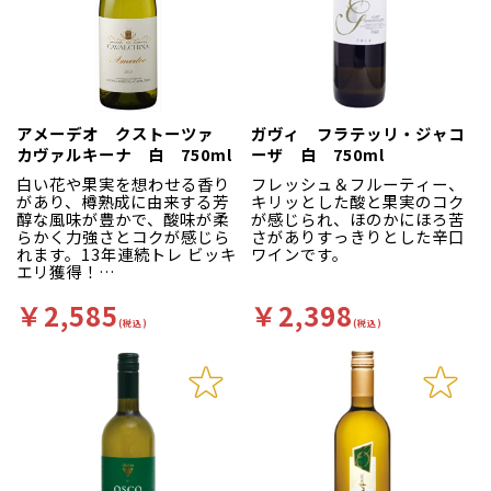
アメーデオ クストーツァ
ガヴィ フラテッリ・ジャコ
カヴァルキーナ 白 750ml
ーザ 白 750ml
白い花や果実を想わせる香り
フレッシュ＆フルーティー、
があり、樽熟成に由来する芳
キリッとした酸と果実のコク
醇な風味が豊かで、酸味が柔
が感じられ、ほのかにほろ苦
らかく力強さとコクが感じら
さがありすっきりとした辛口
れます。13年連続トレ ビッキ
ワインです。
エリ獲得！
￥2,585
￥2,398
(税込)
(税込)