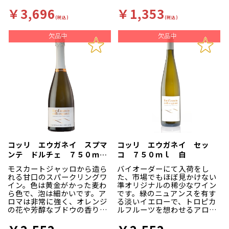
返し、畑は細分化してしまい
いう明確なコンセプトの下設
ます。 『1988年、初代ジュゼ
立されたフェウド・アランチ
￥3,696
￥1,353
ッペの孫で現当主の父、故ジ
ョ。栽培しているのは「グリ
(税込)
(税込)
ュゼッペが畑を買い戻し、安
ッロ」や「ネロ・ダーヴォ
ワイン産地であったエトナの
ラ」」といったシチーリアの
可能性を感じ、高品質ワイン
地ブドウに加え、「シャルド
を目指し、優れた畑を購入し
ネ」や「カベルネ・ソーヴィ
ていく』 その際、醸造家とし
ニヨン」といった国際品種
て抜擢されたのがサルヴォ・
で、それぞれの個性がしっか
フォーティでした。ジュゼッ
り表現されたワインを造って
ペは薬剤関係で成功しました
います。
が、仕事を辞め、醸造所も新
フェウド・アランチョはシ
設し、のめり込みます。 『今
チーリアというイタリアの中
ではエトナは有名になりまし
でも特に自然環境に恵まれた
たが、当時は安ワインの産
土地と、最先端の設備と技術
地。初めて高品質ワインを造
を集結させた新進気鋭のワイ
ったのはベナンティでした。
ナリー。1,000haという広大
エトナの歴史はベナンティの
な畑を有しながらひとつひと
コッリ エウガネイ スプマ
コッリ エウガネイ セッ
歴史でもあるのです』 エトナ
つの区画に適した栽培方法・
ンテ ドルチェ ７５０ｍ
コ ７５０ｍｌ 白
の独特の黒色火山岩はアルカ
醸造方法を採用するなど、徹
ｌ 白
リ性が強く、PHが低い。更
底した品質向上努力を惜しま
モスカートジャッロから造ら
バイオーダーにて入荷をし
に、山の斜面の日照量と海の
ず実践しています。その結果
れる甘口のスパークリングワ
た、市場でもほぼ見かけない
影響を受け、偉大な赤ワイン
実現された素晴らしいコスト
イン。色は黄金がかった麦わ
準オリジナルの稀少なワイン
を産する条件が全て揃ってい
パフォーマンスによって、ア
ら色で、泡は細かいです。ア
です。緑のニュアンスを有す
たのです。
メリカで最も売れているシチ
ロマは非常に強く、オレンジ
る淡いイエローで、トロピカ
『赤ワインだけでなく、東部
ーリアワインであり、世界的
の花や芳醇なブドウの香りが
ルフルーツを想わせるアロマ
のミロは日照が少なく、冷涼
に認められている、今大注目
感じられます。自然な甘さで
ティックな香りが特徴です。
ながら、海の影響を受け、葡
のブランドです。
風味は心地よく、フレッシュ
ドライでブドウ本来の味わい