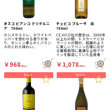
オスコ ビアンコ クリテルニ
チェビコ ブルーサ 白
ア 750ml
750ml
カシスやスミレ、ホワイトペ
CE.VICO社の歴史は、2000年
ッパーを想わせる香りがあ
以上もの間、トスカーナとロ
り、タンニン柔らかくバラン
マーニャの間の、絵画のよう
スのとれた味わい。
に美しいアベニン丘陵に広が
る葡萄栽培に最適な土地でワ
インを製造していた生産者た
ちが、1950年代前半に彼らの
経験を集め、共同でワインを
￥968
￥1,078
造り始めたことにはじまりま
(税込)
(税込)
す。
今やCE.VICO社は、ロマーニ
ャ全域のワインを製造する、
イタリアを代表する会社とな
りました。同社は、ワインの
製造プロセスすべての段階で
細心の注意を払い、より高い
目標に向かってたゆみない努
力を続けています。サンジョ
ヴェーゼやトレッピアーノな
どを使用した、ロマーニャ地