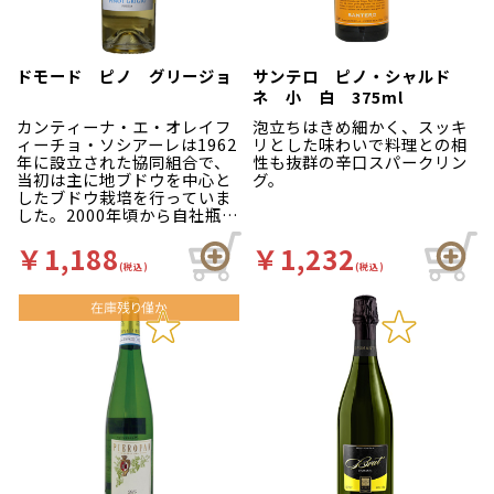
ドモード ピノ グリージョ
サンテロ ピノ・シャルド
ネ 小 白 375ml
カンティーナ・エ・オレイフ
泡立ちはきめ細かく、スッキ
ィーチョ・ソシアーレは1962
リとした味わいで料理との相
年に設立された協同組合で、
性も抜群の辛口スパークリン
当初は主に地ブドウを中心と
グ。
したブドウ栽培を行っていま
した。2000年頃から自社瓶詰
めワインの生産を開始、現在
では経験豊富な1200以上の栽
￥1,188
￥1,232
培農家を抱えています。アブ
(税込)
(税込)
ルッツォの畑はアドリア海と
マイエッラ山に挟まれた、な
だらかな丘陵地に位置してい
ます。この地域の伝統を大切
に守ってきた栽培家の手によ
って造られる完熟ブドウと、
組合が持つ最新鋭の設備から
高品質でコストパフォーマン
スに優れたワインが生みださ
れております。
イタリア中南部、アブルッツ
ォ州は「ヨーロッパでも最も