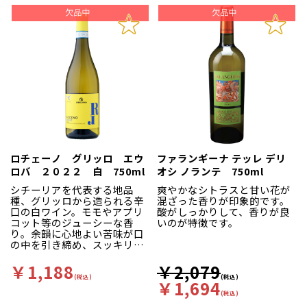
アニコなどはそれぞれに最上
ドです。マットが常駐し、多
級のワインを造り出せる可能
くの仕事をします。畑はすべ
性がある。」と語っており、
て条件の良い斜面の畑で、さ
土壌の特徴が異なる２つのエ
らに収穫量の制限や遅摘みに
ステートからハイクオリティ
よる完熟した葡萄の収穫な
なプーリア産のワインを生み
ど、栽培も指導します。
出しています。 トルマレスカ
では、「エレガントかつトッ
収穫時には二つのカンティー
プクオリティのプーリア産ワ
ナの畑から、良い葡萄を選び
インを造る」という信念の
ます。農夫達とは、「品質の
下、アンティノリがウンブリ
高い葡萄を造れば必ず買い取
アで培った経験と技術を駆使
ってもらえる」という信頼関
し、土着品種を用いたワイン
係を築き上げています。ヴァ
の生産を展開。内陸に位置す
ルパンティーナの農協長ル
ロチェーノ グリッロ エウ
ファランギーナ テッレ デリ
る火山性土壌のボッカ・デ
カ デガーニは、「葡萄を選
ィ・ルポとアドリア海沿いに
ロバ ２０２２ 白 750ml
オシ ノランテ 750ml
ばせるということはとても特
位置する粘土質の土壌のマッ
別なことで、マット トムソ
シチーリアを代表する地品
爽やかなシトラスと甘い花が
セリア・マイメという２つの
ンと私の人間的な関係がある
種、グリッロから造られる辛
混ざった香りが印象的です。
エステートでブドウ栽培を行
から」と話しています。
口の白ワイン。モモやアプリ
酸がしっかりして、香りが良
っています。 これらのエステ
コット等のジューシーな香
いのが特徴です。
ートではブドウの栽培方法も
また、設備を全てレンタルで
り。余韻に心地よい苦味が口
異なり、ボッカ・ディ・ルポ
まかなうことで、生産コスト
の中を引き締め、スッキリと
では全てオーガニック栽培、
を下げています。醸造もマッ
した後味が特徴です。
マッセリア・マイメでは「ア
ト トムソンが行います。白
￥1,188
￥2,079
ルベレッロ」というプーリア
ワイン用葡萄は、カンティー
の伝統方法を採用。こちらの
(税込)
(税込)
￥1,694
ナに運んで、すぐ他よりも低
トルマレスカ・シャルドネも
い12度まで冷やしてから醸造
(税込)
２つのエステートで栽培され
します。その結果、デリケー