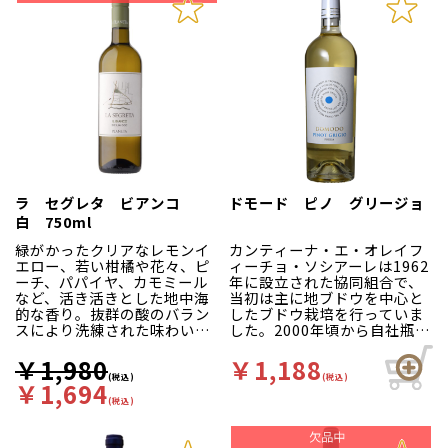
草原を思わせる爽やかで品の
ソアーヴェに全く引けをとら
ある味わいです。食事と合わ
ない品質です。
せるなら、何といっても魚介
を使ったお料理！カルパッチ
よく熟した白桃を思わせる香
ョやムニエル、ムール貝のワ
り、生き生きとしてフレッシ
イン蒸しなどと好相性。和食
ュ。かすかにバニラの香りが
にも合わせて楽しんでいただ
感じられます。リッチでドラ
けるフードフレンドリーな1本
イな口当たり。心地よい果実
です。
味を感じるフィニッシュ。非
名門、アンティノリがプーリ
常にクリーンで良くバランス
アで手掛ける上質なシャルド
がとれています。
ネをぜひお愉しみください。
ラ セグレタ ビアンコ
ドモード ピノ グリージョ
白 750ml
緑がかったクリアなレモンイ
カンティーナ・エ・オレイフ
エロー、若い柑橘や花々、ピ
ィーチョ・ソシアーレは1962
ーチ、パパイヤ、カモミール
年に設立された協同組合で、
など、活き活きとした地中海
当初は主に地ブドウを中心と
的な香り。抜群の酸のバラン
したブドウ栽培を行っていま
スにより洗練された味わいが
した。2000年頃から自社瓶詰
広がります。
めワインの生産を開始、現在
では経験豊富な1200以上の栽
￥1,980
￥1,188
培農家を抱えています。アブ
(税込)
(税込)
￥1,694
ルッツォの畑はアドリア海と
(税込)
マイエッラ山に挟まれた、な
だらかな丘陵地に位置してい
ます。この地域の伝統を大切