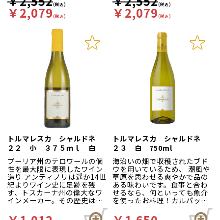
￥2,552
￥2,552
萄は完熟する。偉大な白ワイ
イタリアの中でも最も大きい
で爽やかな味わいです。チー
が長く続きます。
(税込)
(税込)
￥2,079
￥2,079
ン造りに必要な要素を持って
州、シチーリア州。
ズケーキや桃、デザートとの
いた』
地中海最大、かつ豊かな土壌
(税込)
(税込)
相性が良い印象で、アルコー
世界的に見ても珍しく、赤、
を持つこの島は、様々な国の
ル度数も6％と低めになってお
白、ロゼ、スパークリングワ
支配を受けた歴史をもち、地
ります。
インと全てのワインで高品質
中海での交易において重要な
なワインを産する特別な産地
地点でした。シチーリアはブ
がエトナ。東西南北の畑の個
ドウ栽培には大変適した環境
性を活かすべきなのです。
を持ち、古くは紀元前8世紀頃
『北斜面では伝統的に黒葡萄
から行われていました。ブド
しか栽培されてこなかった。
ウ栽培に適しているといわれ
カリカンテは海の影響を受け
る理由は、主に「地形・気
る東斜面のミロと南東部の
候・日照量」にあります。フ
畑。そして西部の日照の少な
ェウド・アランチョはその恵
い畑で栽培されてきた』 シチ
まれたシチーリア島でよりブ
リアワインの、ほとんどが平
ドウ栽培に適した場所を選
野部で造られますが、エトナ
択。更には自社でブドウ栽培
は標高500m以上の丘陵なの
管理することで、希望する品
トルマレスカ シャルドネ
トルマレスカ シャルドネ
で全く条件が違います。シチ
質のブドウを収穫することで
２２ 小 ３７５ｍｌ 白
２３ 白 750ml
リア全体の僅か6％がエトナワ
品質の高いワイン造りを行い
イン、貴重なワインなので
ます。
プーリア州のテロワールの個
海沿いの畑で収穫されたブド
す。
柑橘、青リンゴからパイナッ
性を最大限に表現したワイン
ウを用いているため、 潮風や
100%カリカンテ。カタラッ
プルやと花の蜜などの熟した
造り アンティノリは遥か14世
草原を思わせる爽やかで品の
トは使わない。標高900～
ニュアンスに変化します。ミ
紀よりワイン史に足跡を残
ある味わいです。食事と合わ
1000mの畑。エトナ東側のミ
ディアムボディでフレッシュ
す、トスカーナ州の偉大なワ
せるなら、何といっても魚介
ロと南側のサンタマリア・デ
な酸味とバランスが良く、心
インメーカー。その歴史は
を使ったお料理！カルパッチ
ィ・リコディアにある畑のブ
地よい余韻が続く親しみやす
1385年まで遡り、創業時より
ョやムニエル、ムール貝のワ
レンド。火山岩と砂質が強
い白ワインです。
家族経営を貫き、現在、26代
イン蒸しなどと好相性。和食
￥1,012
￥1,650