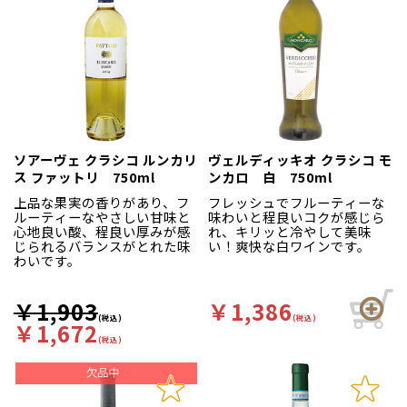
プーリアの太陽をたっぷり浴
びた完熟ワイン。完熟オレン
ジやモモのようなアロマ。い
きいきとした酸とほのかな苦
味が心地よいワインです。
ソアーヴェ クラシコ ルンカリ
ヴェルディッキオ クラシコ モ
ス ファットリ 750ml
ンカロ 白 750ml
上品な果実の香りがあり、フ
フレッシュでフルーティーな
ルーティーなやさしい甘味と
味わいと程良いコクが感じら
心地良い酸、程良い厚みが感
れ、キリッと冷やして美味
じられるバランスがとれた味
い！爽快な白ワインです。
わいです。
￥1,903
￥1,386
(税込)
(税込)
￥1,672
(税込)