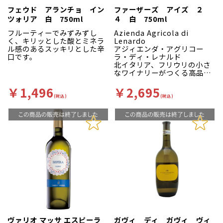
フェウド アランチョ イン
ファーザーズ アイズ ２
ツォリア 白 750ml
４ 白 750ml
フルーティーでみずみずし
Azienda Agricola di
く、キリッとした酸とミネラ
Lenardo
ル感のあるスッキリとした辛
アジィエンダ・アグリコー
口です。
ラ・ディ・レナルド
北イタリア、フリウリの小さ
なワイナリーがつくる高品
質・少量生産ワイン！
￥1,496
￥2,695
レナルド家の歴史は１８００
(税込)
(税込)
年初頭に始まります。常にワ
イン造りと共に歩んできまし
たが、１０年程前にワイン造
りにおいて大改革を行いまし
た。それはまず、レナルド家
の畑に最もあったブドウ品種
を研究し、それを厳選して栽
培することでした。そして更
にそのブドウ自体の凝縮度を
高めるために、１ｈａ当たり
のブドウの収量を厳格に調整
しました。また、洗練された
新しいテクノロジーを積極的
に取り入れることにも努力を
しました。その結果、近年、
ヴァリオ マッサ エスピーラ
ガヴィ ディ ガヴィ ヴィ