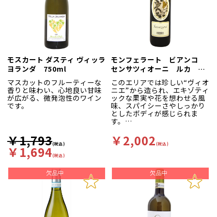
モスカート ダスティ ヴィッラ
モンフェラート ビアンコ
ヨランダ 750ml
センサツィオーニ ルカ フ
ェラリス 白 750ml
マスカットのフルーティーな
このエリアでは珍しい“ヴィオ
香りと味わい、心地良い甘味
ニエ”から造られ、エキゾティ
が広がる、微発泡性のワイン
ックな果実や花を想わせる風
です。
味、スパイシーさやしっかり
としたボディが感じられま
す。
￥1,793
￥2,002
(税込)
(税込)
￥1,694
(税込)