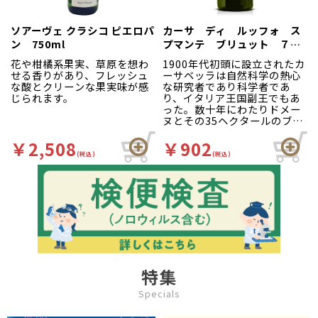
グリーンなエリア」と言われ
ています。山々が連なり、ア
ドレア海まで丘陵地帯が広が
ソアーヴェ クラシコ ピエロパ
カーサ ディ ルッフォ ス
っており、同州の4割近くの面
ン 750ml
プマンテ ブリュット ７５
積が国立自然公園となってい
０ｍｌ 白
ます。ブドウ造りには理想的
花や柑橘系果実、草原を想わ
1900年代初頭に設立されたカ
な立地が、このような自然条
せる香りがあり、フレッシュ
ーサベッラは自然科学の熱心
件下で形成されています。イ
な酸とクリーンな果実味が感
な研究者であり科学者であ
タリアでも有名な品種モンテ
じられます。
り、イタリア王国副王でもあ
プルチアーノはこの地で生ま
った。数十年にわたりドメー
れます。
ヌとその35ヘクタールのブド
しっかりと熟したブドウのポ
ウ畑は重要なワイナリーとな
テンシャルを最大限に発揮す
った。ワイナリーは繁栄を続
￥2,508
￥902
るため、最新鋭の清潔な設備
けた。
(税込)
(税込)
を備えたワイナリーでワイン
カンティーネ カサベッラの強
造りが行われます。アブルッ
みは、ピアチェンツァの渓谷
ツォのブドウの特徴を最大限
の豊かさを、イタリア国内外
に生かすための研究、醸造設
に最もよく表現するワインで
備への惜しみない投資が優れ
伝えることである。彼らのワ
た品質を生みだしています。
インは毎年、この分野の主要
プーリアの太陽をたっぷり浴
な国内外のコンクールで重要
びた完熟ワイン。完熟オレン
な賞を受賞しています。
ジやモモのようなアロマ。い
色調はストローイエロー。フ
きいきとした酸とほのかな苦
ルーティーで調和が取れてい
特集
味が心地よいワインです。
る。アーモンドやパンの皮の
ようなニュアンスが特徴的で
Specials
フレッシュでアロマティッ
ク、心地良いスパークリン