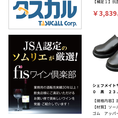
【補足１】抗
れにくい…靴
２】再利用【
クッション性
￥3,839
無【キーワー
ルが長時間の
りにくい、工
ートします。
く、脱ぎ履き
Ｅサイズ…つ
イプ。クッシ
ったりとした
疲れにくさや
－１００シリ
す。食品加工
ー「シェフメ
耐滑・快適を
に開発されま
い…滑りにく
ソールには他
シェフメイト
ンドミルパタ
０ 黒 ２３
りやすい床や
【規格内容】
れた防滑性を
【材質】ソー
れにくい…靴
ゴム アッパ
クッション性