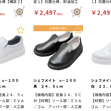
仕様【補足２】
足１】抗菌仕様、耐油加工
１】抗菌仕
自体が軽量で、
れにくい…靴自体が軽量で、
れにくい…
白【柄】柄無
【補足２】再利用【色】白
足２】再利
の良いインソー
クッション性の良いインソー
クッション
￥2,497
￥2,49
】厨房靴、滑り
【柄】柄無【キーワード】厨
柄無【キー
立ち作業をサポ
(税込)
ルが長時間の立ち作業をサポ
(税込)
ルが長時間
 靴底は軽くて
房靴、滑りにくい、工場 食
滑りにくい
足幅ゆったり３
ートします。足幅ゆったり３
ートします
イグリップ仕
品工場や厨房をはじめ、様々
や厨房をは
ま先部分までゆ
Ｅサイズ…つま先部分までゆ
Ｅサイズ…
作業による疲労
な場所で愛用されています。
で愛用され
３Ｅ設計。
ったりとした３Ｅ設計。
ったりとし
な着用感のため
ハイグレード耐油配合の素材
レード耐油
がされていま
に抗菌・防カビ剤を配合。耐
菌・防カビ
ルの表面には抗
油性・耐摩耗性に優れたソー
性・耐摩耗
ており、清潔で
ルなので、油が多く使われる
なので、油
厨房用スニーカ
職場でも安心してご使用いた
場でも安心
イト」は清潔・
だけます。
けます。
基本コンセプト
した。滑りにく
 α－１００
シェフメイト α－１００
シェフメイ
い防滑グリット
ｃｍ
黒 ２４．５ｃｍ
白 ２３．
方向に効くウィ
足長２４．５ｃ
【規格内容】足長２４．５Ｃ
【規格内容
ーンを採用。滑
ール部：ＥＶＡ
Ｍ【材質】ソール部：ＥＶＡ
【材質】ソ
雨の日等にも優
パー部：人工皮
／ゴム アッパー部：人工皮
ゴム アッ
発揮します。疲