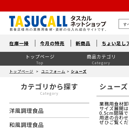
熊本県
在庫一掃
今月の特売
新商品
ちょい足し
トップページ
商品カテゴリ
Top
Category
洋風調理食品
和風調理食品
中華食材・韓国食材
米飯・麺類・パン
デザート
とれたて鮮魚【旬鮮便】
自然素材・水産
自然素材・畜産
自然素材・農産
洋風調味料
和風調味料
中華調味料
消耗品
洗剤・衛生
厨房用品
卓上用品
ユニフォーム
販促用品
季節の食材
ドリンク・飲料関連
介護食
ワイン
ワイン以外のお酒
産直市場（カット野菜）
製菓製パン材料・食材
レスキューフーズ
八重洲お弁当７点セット
包装資材全般
菓子包装
容器
イベント・テイクアウト
洗剤類・衛生用品
パン包装
飲食消耗品・飾り
厨房内消耗品
厨房内備品
袋・シート・食品包装
梱包・結束・ラッピング
店舗備品・消耗品
ラベル・シール
トップページ
>
ユニフォーム
>
シューズ
カテゴリから探す
シューズ
Category
業務用食材卸
サイズ展開は2
洋風調理食品
0.5cm間
用途の合わせ
ぜひご覧くだ
和風調理食品