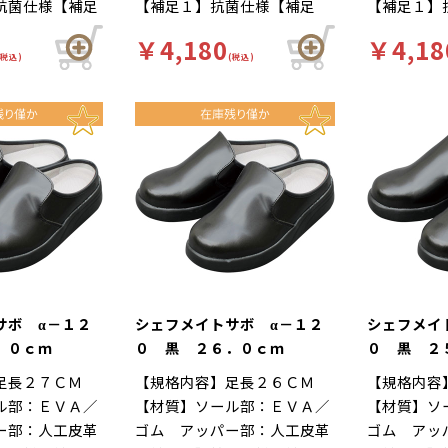
抗菌仕様【補足
【補足１】抗菌仕様【補足
【補足１】
色】黒【柄】柄
２】再利用【色】黒【柄】柄
２】再利用
￥4,180
￥4,18
ド】厨房靴、滑
無【キーワード】厨房靴、滑
無【キーワ
(税込)
(税込)
場 靴底は軽く
りにくい、工場 靴底は軽く
りにくい、
ハイグリップ仕
て滑りにくいハイグリップ仕
て滑りにく
作業による疲労
様。長時間の作業による疲労
様。長時間
な着用感のため
を軽減、快適な着用感のため
を軽減、快
がされていま
に様々な工夫がされていま
に様々な工
ルの表面には抗
す。インソールの表面には抗
す。インソ
ており、清潔で
菌加工を施しており、清潔で
菌加工を施
厨房用スニーカ
す。食品加工厨房用スニーカ
す。食品加
イト」は清潔・
ー「シェフメイト」は清潔・
ー「シェフ
基本コンセプト
耐滑・快適を基本コンセプト
耐滑・快適
した。滑りにく
に開発されました。滑りにく
に開発され
サボ α－１２
シェフメイトサボ α－１２
シェフメイ
い防滑グリット
い…滑りにくい防滑グリット
い…滑りに
．０ｃｍ
０ 黒 ２６．０ｃｍ
０ 黒 ２
方向に効くウィ
ソールには他方向に効くウィ
ソールには
足長２７ＣＭ
【規格内容】足長２６ＣＭ
【規格内容
ーンを採用。滑
ンドミルパターンを採用。滑
ンドミルパ
ル部：ＥＶＡ／
【材質】ソール部：ＥＶＡ／
【材質】ソ
雨の日等にも優
りやすい床や雨の日等にも優
りやすい床
ー部：人工皮革
ゴム アッパー部：人工皮革
ゴム アッ
発揮します。疲
れた防滑性を発揮します。疲
れた防滑性