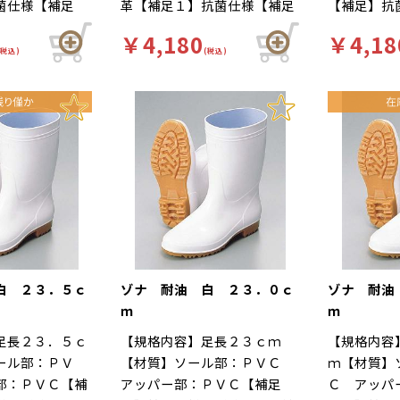
菌仕様【補足
革【補足１】抗菌仕様【補足
【補足】抗
自体が軽量で、
色】白【柄】柄
２】再利用【色】黒【柄】柄
再利用【色
の良いインソー
￥4,180
￥4,18
ド】厨房靴、滑
無【キーワード】厨房靴、滑
【キーワー
立ち作業をサポ
(税込)
(税込)
場 靴底は軽く
りにくい、工場 靴底は軽く
にくい、工
足幅ゆったり３
ハイグリップ仕
て滑りにくいハイグリップ仕
滑りにくい
ま先部分までゆ
作業による疲労
様。長時間の作業による疲労
様。長時間
３Ｅ設計。
な着用感のため
を軽減、快適な着用感のため
を軽減、快
がされていま
に様々な工夫がされていま
に様々な工
ルの表面には抗
す。インソールの表面には抗
す。インソ
ており、清潔で
菌加工を施しており、清潔で
菌加工を施
厨房用スニーカ
す。食品加工厨房用スニーカ
す。食品加
イト」は清潔・
ー「シェフメイト」は清潔・
ー「シェフ
基本コンセプト
耐滑・快適を基本コンセプト
耐滑・快適
した。滑りにく
に開発されました。滑りにく
に開発され
白 ２３．５ｃ
ゾナ 耐油 白 ２３．０ｃ
ゾナ 耐油
い防滑グリット
い…滑りにくい防滑グリット
い…滑りに
ｍ
ｍ
方向に効くウィ
ソールには他方向に効くウィ
ソールには
足長２３．５ｃ
【規格内容】足長２３ｃｍ
【規格内容
ーンを採用。滑
ンドミルパターンを採用。滑
ンドミルパ
ール部：ＰＶ
【材質】ソール部：ＰＶＣ
ｍ【材質】
雨の日等にも優
りやすい床や雨の日等にも優
りやすい床
部：ＰＶＣ【補
アッパー部：ＰＶＣ【補足
Ｃ アッパ
発揮します。疲
れた防滑性を発揮します。疲
れた防滑性