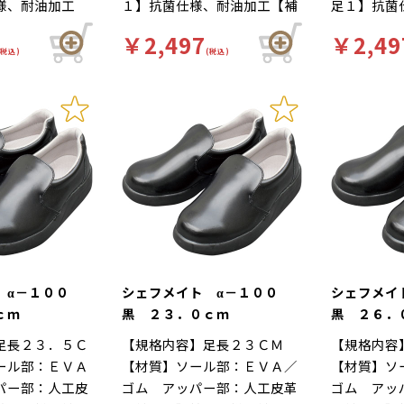
様、耐油加工
１】抗菌仕様、耐油加工【補
足１】抗菌
自体が軽量で、
れにくい…靴自体が軽量で、
れにくい…
利用【色】白
足２】再利用【色】白【柄】
【補足２】
の良いインソー
クッション性の良いインソー
クッション
￥2,497
￥2,49
キーワード】厨
柄無【キーワード】厨房靴、
【柄】柄無
立ち作業をサポ
(税込)
ルが長時間の立ち作業をサポ
(税込)
ルが長時間
くい、工場 食
滑りにくい、工場 食品工場
房靴、滑り
足幅ゆったり３
ートします。足幅ゆったり３
ートします
をはじめ、様々
や厨房をはじめ、様々な場所
品工場や厨
ま先部分までゆ
Ｅサイズ…つま先部分までゆ
Ｅサイズ…
されています。
で愛用されています。ハイグ
な場所で愛
３Ｅ設計。
ったりとした３Ｅ設計。
ったりとし
耐油配合の素材
レード耐油配合の素材に抗
ハイグレー
ビ剤を配合。耐
菌・防カビ剤を配合。耐油
に抗菌・防
性に優れたソー
性・耐摩耗性に優れたソール
油性・耐摩
が多く使われる
なので、油が多く使われる職
ルなので、
してご使用いた
場でも安心してご使用いただ
職場でも安
けます。
だけます。
 α－１００
シェフメイト α－１００
シェフメイ
ｃｍ
黒 ２３．０ｃｍ
黒 ２６．
足長２３．５Ｃ
【規格内容】足長２３ＣＭ
【規格内容
ール部：ＥＶＡ
【材質】ソール部：ＥＶＡ／
【材質】ソ
パー部：人工皮
ゴム アッパー部：人工皮革
ゴム アッ