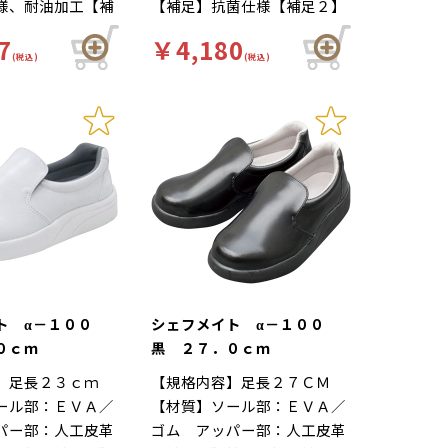
様、耐油加工【補
【補足】抗菌仕様【補足２】
靴自体が軽量で、
れにくい…靴自体が軽量で、
用【色】白【柄】
再利用【色】白【柄】柄無
性の良いインソー
クッション性の良いインソー
7
￥4,180
ワード】厨房靴、
【キーワード】厨房靴、滑り
の立ち作業をサポ
(税込)
ルが長時間の立ち作業をサポ
(税込)
、工場 食品工場
にくい、工場 靴底は軽くて
。足幅ゆったり３
ートします。足幅ゆったり３
じめ、様々な場所
滑りにくいハイグリップ仕
つま先部分までゆ
Ｅサイズ…つま先部分までゆ
ています。ハイグ
様。長時間の作業による疲労
た３Ｅ設計。
ったりとした３Ｅ設計。
配合の素材に抗
を軽減、快適な着用感のため
剤を配合。耐油
に様々な工夫がされていま
性に優れたソール
す。インソールの表面には抗
が多く使われる職
菌加工を施しており、清潔で
してご使用いただ
す。食品加工厨房用スニーカ
ー「シェフメイト」は清潔・
耐滑・快適を基本コンセプト
に開発されました。滑りにく
ト α－１００
シェフメイト α－１００
い…滑りにくい防滑グリット
０ｃｍ
黒 ２７．０ｃｍ
ソールには他方向に効くウィ
】足長２３ｃｍ
【規格内容】足長２７ＣＭ
ンドミルパターンを採用。滑
ール部：ＥＶＡ／
【材質】ソール部：ＥＶＡ／
りやすい床や雨の日等にも優
パー部：人工皮革
ゴム アッパー部：人工皮革
れた防滑性を発揮します。疲