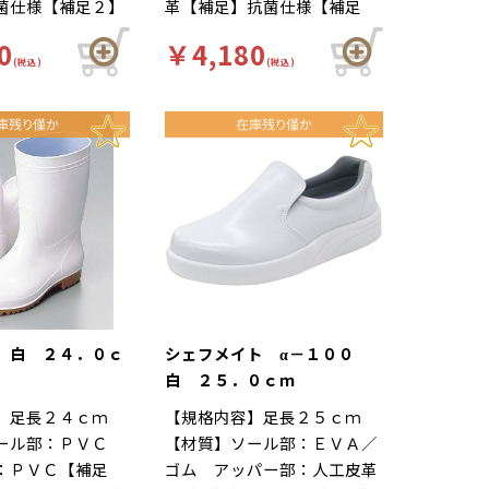
菌仕様【補足２】
革【補足】抗菌仕様【補足
】白【柄】柄無
２】再利用【色】白【柄】柄
0
￥4,180
ド】厨房靴、滑り
無【キーワード】厨房靴、滑
(税込)
(税込)
場 靴底は軽くて
りにくい、工場 靴底は軽く
ハイグリップ仕
て滑りにくいハイグリップ仕
の作業による疲労
様。長時間の作業による疲労
適な着用感のため
を軽減、快適な着用感のため
夫がされていま
に様々な工夫がされていま
ールの表面には抗
す。インソールの表面には抗
しており、清潔で
菌加工を施しており、清潔で
工厨房用スニーカ
す。食品加工厨房用スニーカ
メイト」は清潔・
ー「シェフメイト」は清潔・
を基本コンセプト
耐滑・快適を基本コンセプト
ました。滑りにく
に開発されました。滑りにく
 白 ２４．０ｃ
シェフメイト α－１００
くい防滑グリット
い…滑りにくい防滑グリット
白 ２５．０ｃｍ
他方向に効くウィ
ソールには他方向に効くウィ
】足長２４ｃｍ
【規格内容】足長２５ｃｍ
ターンを採用。滑
ンドミルパターンを採用。滑
ソール部：ＰＶＣ
【材質】ソール部：ＥＶＡ／
や雨の日等にも優
りやすい床や雨の日等にも優
：ＰＶＣ【補足
ゴム アッパー部：人工皮革
を発揮します。疲
れた防滑性を発揮します。疲