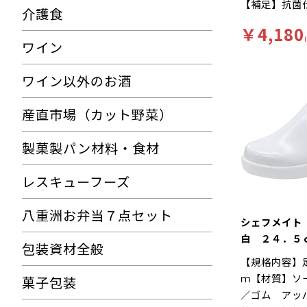
【補足】抗菌
れにくい…靴
介護食
再利用【色】
クッション性
￥4,180
【キーワード
ルが長時間の
ワイン
にくい、工場
ートします。
滑りにくいハ
Ｅサイズ…つ
ワイン以外のお酒
様。長時間の
ったりとした
を軽減、快適
産直市場（カット野菜）
に様々な工夫
す。インソー
製菓製パン材料・食材
菌加工を施し
す。食品加工
レスキューフーズ
ー「シェフメ
耐滑・快適を
八重洲お弁当７点セット
に開発されま
シェフメイト
い…滑りにく
白 ２４．５
包装資材全般
ソールには他
【規格内容】
ンドミルパタ
ｍ【材質】ソ
菓子包装
りやすい床や
／ゴム アッ
れた防滑性を