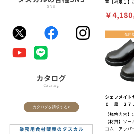
革【補足１】
SNS
２】再利用【
￥4,180
無【キーワー
りにくい、工
て滑りにくい
様。長時間の
を軽減、快適
に様々な工夫
す。インソー
菌加工を施し
す。食品加工
カタログ
ー「シェフメ
Catalog
耐滑・快適を
に開発されま
シェフメイト
い…滑りにく
０ 黒 ２７
カタログを請求する>
ソールには他
【規格内容】
ンドミルパタ
【材質】ソー
りやすい床や
ゴム アッパ
れた防滑性を