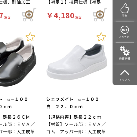
仕様、耐油加工
【補足１】抗菌仕様【補足
靴自体が軽量で、
れにくい…靴自体が軽量で、
再利用【色】白
２】再利用【色】黒【柄】柄
性の良いインソー
クッション性の良いインソー
7
￥4,180
【キーワード】厨
無【キーワード】厨房靴、滑
特集
の立ち作業をサポ
(税込)
ルが長時間の立ち作業をサポ
(税込)
にくい、工場 食
りにくい、工場 靴底は軽く
。足幅ゆったり３
ートします。足幅ゆったり３
房をはじめ、様々
て滑りにくいハイグリップ仕
つま先部分までゆ
Ｅサイズ…つま先部分までゆ
用されています。
様。長時間の作業による疲労
いつもの!
た３Ｅ設計。
ったりとした３Ｅ設計。
ド耐油配合の素材
を軽減、快適な着用感のため
カビ剤を配合。耐
に様々な工夫がされていま
操作手引
耗性に優れたソー
す。インソールの表面には抗
油が多く使われる
菌加工を施しており、清潔で
心してご使用いた
す。食品加工厨房用スニーカ
トップへ
ー「シェフメイト」は清潔・
耐滑・快適を基本コンセプト
に開発されました。滑りにく
ト α－１００
シェフメイト α－１００
い…滑りにくい防滑グリット
０ｃｍ
白 ２２．０ｃｍ
ソールには他方向に効くウィ
】足長２６ＣＭ
【規格内容】足長２２ｃｍ
ンドミルパターンを採用。滑
ール部：ＥＶＡ／
【材質】ソール部：ＥＶＡ／
りやすい床や雨の日等にも優
パー部：人工皮革
ゴム アッパー部：人工皮革
れた防滑性を発揮します。疲