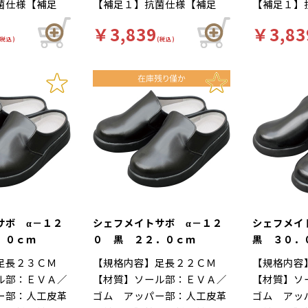
菌仕様【補足
【補足１】抗菌仕様【補足
【補足１】
自体が軽量で、
れにくい…靴自体が軽量で、
れにくい…
色】黒【柄】柄
２】再利用【色】黒【柄】柄
２】再利用
の良いインソー
クッション性の良いインソー
クッション
￥3,839
￥3,83
ド】厨房靴、滑
無【キーワード】厨房靴、滑
無【キーワ
立ち作業をサポ
(税込)
ルが長時間の立ち作業をサポ
(税込)
ルが長時間
場 カカトが低
りにくい、工場 カカトが低
りにくい、
足幅ゆったり３
ートします。足幅ゆったり３
ートします
しやすいサボタ
く、脱ぎ履きしやすいサボタ
く、脱ぎ履
ま先部分までゆ
Ｅサイズ…つま先部分までゆ
Ｅサイズ…
ョン性が良く、
イプ。クッション性が良く、
イプ。クッ
３Ｅ設計。
ったりとした３Ｅ設計。
ったりとし
滑りにくさはα
疲れにくさや滑りにくさはα
疲れにくさ
ーズと同仕様で
－１００シリーズと同仕様で
－１００シ
厨房用スニーカ
す。食品加工厨房用スニーカ
す。食品加
イト」は清潔・
ー「シェフメイト」は清潔・
ー「シェフ
基本コンセプト
耐滑・快適を基本コンセプト
耐滑・快適
した。滑りにく
に開発されました。滑りにく
に開発され
い防滑グリット
い…滑りにくい防滑グリット
い…滑りに
方向に効くウィ
ソールには他方向に効くウィ
ソールには
サボ α－１２
シェフメイトサボ α－１２
シェフメイ
ーンを採用。滑
ンドミルパターンを採用。滑
ンドミルパ
．０ｃｍ
０ 黒 ２２．０ｃｍ
黒 ３０．
雨の日等にも優
りやすい床や雨の日等にも優
りやすい床
足長２３ＣＭ
【規格内容】足長２２ＣＭ
【規格内容
発揮します。疲
れた防滑性を発揮します。疲
れた防滑性
ル部：ＥＶＡ／
【材質】ソール部：ＥＶＡ／
【材質】ソ
自体が軽量で、
れにくい…靴自体が軽量で、
れにくい…
ー部：人工皮革
ゴム アッパー部：人工皮革
ゴム アッ
の良いインソー
クッション性の良いインソー
クッション