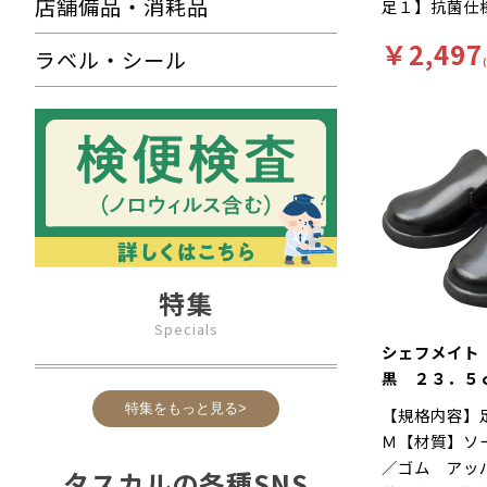
店舗備品・消耗品
足１】抗菌仕
れにくい…靴
【補足２】再
クッション性
￥2,497
ラベル・シール
【柄】柄無【
ルが長時間の
房靴、滑りに
ートします。
品工場や厨房
Ｅサイズ…つ
な場所で愛用
ったりとした
ハイグレード
に抗菌・防カ
油性・耐摩耗
ルなので、油
職場でも安心
だけます。
特集
Specials
シェフメイト
黒 ２３．５
特集をもっと見る>
【規格内容】
Ｍ【材質】ソ
／ゴム アッ
タスカルの各種SNS