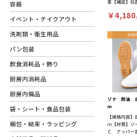
革【補足】抗
容器
れにくい…靴
２】再利用【
クッション性
￥4,180
無【キーワー
イベント・テイクアウト
ルが長時間の
りにくい、工
ートします。
て滑りにくい
洗剤類・衛生用品
Ｅサイズ…つ
様。長時間の
ったりとした
を軽減、快適
パン包装
に様々な工夫
す。インソー
飲食消耗品・飾り
菌加工を施し
す。食品加工
厨房内消耗品
ー「シェフメ
耐滑・快適を
厨房内備品
に開発されま
ゾナ 耐油 
い…滑りにく
ｍ
袋・シート・食品包装
ソールには他
【規格内容】
ンドミルパタ
梱包・結束・ラッピング
ｍ【材質】ソ
りやすい床や
Ｃ アッパー
れた防滑性を