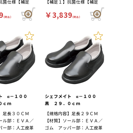
抗菌仕様【補足
【補足１】抗菌仕様【補足
靴自体が軽量で、
れにくい…靴自体が軽量で、
【色】黒【柄】柄
２】再利用【色】黒【柄】柄
性の良いインソー
クッション性の良いインソー
9
￥3,839
ード】厨房靴、滑
無【キーワード】厨房靴、滑
の立ち作業をサポ
(税込)
ルが長時間の立ち作業をサポ
(税込)
工場 カカトが低
りにくい、工場 カカトが低
。足幅ゆったり３
ートします。足幅ゆったり３
きしやすいサボタ
く、脱ぎ履きしやすいサボタ
つま先部分までゆ
Ｅサイズ…つま先部分までゆ
ション性が良く、
イプ。クッション性が良く、
た３Ｅ設計。
ったりとした３Ｅ設計。
や滑りにくさはα
疲れにくさや滑りにくさはα
リーズと同仕様で
－１００シリーズと同仕様で
工厨房用スニーカ
す。食品加工厨房用スニーカ
メイト」は清潔・
ー「シェフメイト」は清潔・
を基本コンセプト
耐滑・快適を基本コンセプト
ました。滑りにく
に開発されました。滑りにく
くい防滑グリット
い…滑りにくい防滑グリット
他方向に効くウィ
ソールには他方向に効くウィ
ト α－１００
シェフメイト α－１００
ターンを採用。滑
ンドミルパターンを採用。滑
０ｃｍ
黒 ２９．０ｃｍ
や雨の日等にも優
りやすい床や雨の日等にも優
】足長３０ＣＭ
【規格内容】足長２９ＣＭ
を発揮します。疲
れた防滑性を発揮します。疲
ール部：ＥＶＡ／
【材質】ソール部：ＥＶＡ／
靴自体が軽量で、
れにくい…靴自体が軽量で、
パー部：人工皮革
ゴム アッパー部：人工皮革
性の良いインソー
クッション性の良いインソー