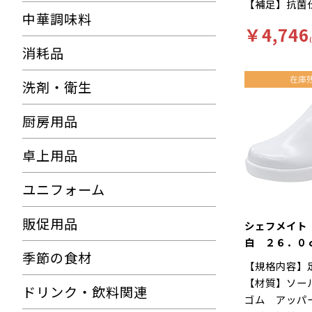
【補足】抗菌
中華調味料
再利用【色】
￥4,746
【キーワード
消耗品
にくい、工場
滑りにくいハ
洗剤・衛生
様。長時間の
を軽減、快適
厨房用品
に様々な工夫
す。インソー
卓上用品
菌加工を施し
す。食品加工
ユニフォーム
ー「シェフメ
耐滑・快適を
販促用品
に開発されま
シェフメイト
い…滑りにく
白 ２６．０
ソールには他
季節の食材
【規格内容】
ンドミルパタ
【材質】ソー
りやすい床や
ドリンク・飲料関連
ゴム アッパ
れた防滑性を