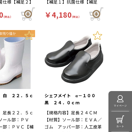
菌仕様【補足２】
【補足１】抗菌仕様【補足
れにくい…靴自体が軽量で、
】白【柄】柄無
２】再利用【色】黒【柄】柄
クッション性の良いインソー
0
￥4,180
ド】厨房靴、滑り
無【キーワード】厨房靴、滑
(税込)
ルが長時間の立ち作業をサポ
(税込)
場 靴底は軽くて
りにくい、工場 靴底は軽く
ートします。足幅ゆったり３
ハイグリップ仕
て滑りにくいハイグリップ仕
Ｅサイズ…つま先部分までゆ
の作業による疲労
様。長時間の作業による疲労
ったりとした３Ｅ設計。
適な着用感のため
を軽減、快適な着用感のため
夫がされていま
に様々な工夫がされていま
ールの表面には抗
す。インソールの表面には抗
しており、清潔で
菌加工を施しており、清潔で
工厨房用スニーカ
す。食品加工厨房用スニーカ
メイト」は清潔・
ー「シェフメイト」は清潔・
を基本コンセプト
耐滑・快適を基本コンセプト
ました。滑りにく
に開発されました。滑りにく
 白 ２２．５ｃ
シェフメイト α－１００
くい防滑グリット
い…滑りにくい防滑グリット
黒 ２４．０ｃｍ
マイページ
他方向に効くウィ
ソールには他方向に効くウィ
】足長２２．５ｃ
【規格内容】足長２４ＣＭ
ターンを採用。滑
ンドミルパターンを採用。滑
ソール部：ＰＶ
【材質】ソール部：ＥＶＡ／
や雨の日等にも優
りやすい床や雨の日等にも優
ー部：ＰＶＣ【補
ゴム アッパー部：人工皮革
カート
を発揮します。疲
れた防滑性を発揮します。疲