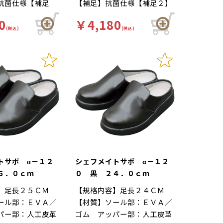
抗菌仕様【補足
【補足】抗菌仕様【補足２】
れにくい…靴自体が軽量で、
【色】黒【柄】柄
再利用【色】白【柄】柄無
クッション性の良いインソー
0
￥4,180
ード】厨房靴、滑
【キーワード】厨房靴、滑り
(税込)
ルが長時間の立ち作業をサポ
(税込)
工場 靴底は軽く
にくい、工場 靴底は軽くて
ートします。足幅ゆったり３
いハイグリップ仕
滑りにくいハイグリップ仕
Ｅサイズ…つま先部分までゆ
の作業による疲労
様。長時間の作業による疲労
ったりとした３Ｅ設計。
適な着用感のため
を軽減、快適な着用感のため
夫がされていま
に様々な工夫がされていま
ールの表面には抗
す。インソールの表面には抗
しており、清潔で
菌加工を施しており、清潔で
工厨房用スニーカ
す。食品加工厨房用スニーカ
メイト」は清潔・
ー「シェフメイト」は清潔・
を基本コンセプト
耐滑・快適を基本コンセプト
ました。滑りにく
に開発されました。滑りにく
トサボ α－１２
シェフメイトサボ α－１２
くい防滑グリット
い…滑りにくい防滑グリット
５．０ｃｍ
０ 黒 ２４．０ｃｍ
他方向に効くウィ
ソールには他方向に効くウィ
】足長２５ＣＭ
【規格内容】足長２４ＣＭ
ターンを採用。滑
ンドミルパターンを採用。滑
ール部：ＥＶＡ／
【材質】ソール部：ＥＶＡ／
や雨の日等にも優
りやすい床や雨の日等にも優
パー部：人工皮革
ゴム アッパー部：人工皮革
を発揮します。疲
れた防滑性を発揮します。疲