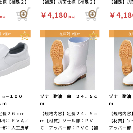
仕様【補足２】
【補足】抗菌仕様【補足２】
【補足】抗
白【柄】柄無
再利用【色】白【柄】柄無
再利用【色
￥4,180
￥4,18
】厨房靴、滑り
【キーワード】厨房靴、滑り
【キーワー
(税込)
(税込)
 靴底は軽くて
にくい、工場 靴底は軽くて
にくい、工
イグリップ仕
滑りにくいハイグリップ仕
滑りにくい
作業による疲労
様。長時間の作業による疲労
様。長時間
な着用感のため
を軽減、快適な着用感のため
を軽減、快
がされていま
に様々な工夫がされていま
に様々な工
ルの表面には抗
す。インソールの表面には抗
す。インソ
ており、清潔で
菌加工を施しており、清潔で
菌加工を施
厨房用スニーカ
す。食品加工厨房用スニーカ
す。食品加
イト」は清潔・
ー「シェフメイト」は清潔・
ー「シェフ
基本コンセプト
耐滑・快適を基本コンセプト
耐滑・快適
した。滑りにく
に開発されました。滑りにく
に開発され
 α－１００
ゾナ 耐油 白 ２４．５ｃ
ゾナ 耐油
い防滑グリット
い…滑りにくい防滑グリット
い…滑りに
ｃｍ
ｍ
ｍ
方向に効くウィ
ソールには他方向に効くウィ
ソールには
足長２６ｃｍ
【規格内容】足長２４．５ｃ
【規格内容
ーンを採用。滑
ンドミルパターンを採用。滑
ンドミルパ
ル部：ＥＶＡ／
ｍ【材質】ソール部：ＰＶ
【材質】
雨の日等にも優
りやすい床や雨の日等にも優
りやすい床
ー部：人工皮革
Ｃ アッパー部：ＰＶＣ【補
アッパー部
発揮します。疲
れた防滑性を発揮します。疲
れた防滑性